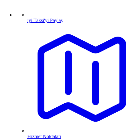
iyi Taksi'yi Paylaş
Hizmet Noktaları