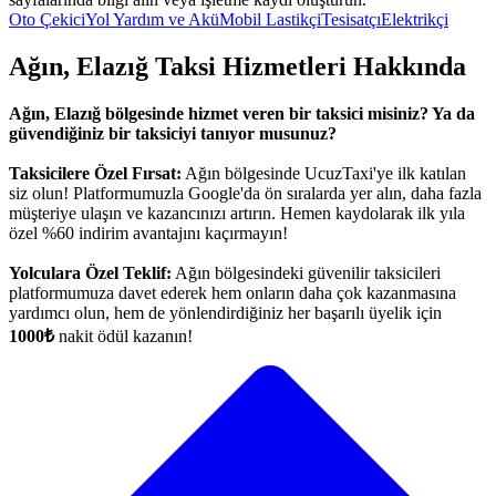
Oto Çekici
Yol Yardım ve Akü
Mobil Lastikçi
Tesisatçı
Elektrikçi
Ağın, Elazığ Taksi Hizmetleri Hakkında
Ağın, Elazığ bölgesinde hizmet veren bir taksici misiniz? Ya da
güvendiğiniz bir taksiciyi tanıyor musunuz?
Taksicilere Özel Fırsat:
Ağın bölgesinde UcuzTaxi'ye ilk katılan
siz olun! Platformumuzla Google'da ön sıralarda yer alın, daha fazla
müşteriye ulaşın ve kazancınızı artırın. Hemen kaydolarak ilk yıla
özel %60 indirim avantajını kaçırmayın!
Yolculara Özel Teklif:
Ağın bölgesindeki güvenilir taksicileri
platformumuza davet ederek hem onların daha çok kazanmasına
yardımcı olun, hem de yönlendirdiğiniz her başarılı üyelik için
1000₺
nakit ödül kazanın!