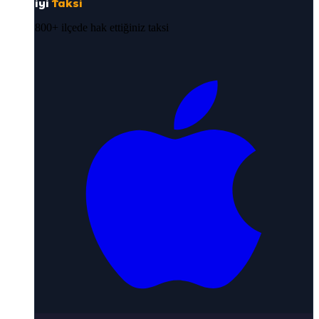
iyi
Taksi
800+ ilçede hak ettiğiniz taksi