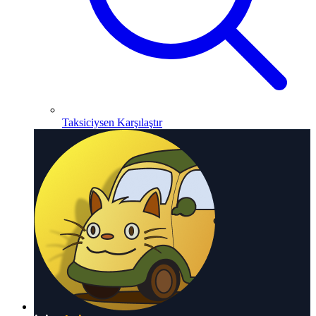
Taksiciysen Karşılaştır