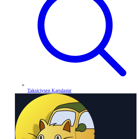
Taksiciysen Karşılaştır