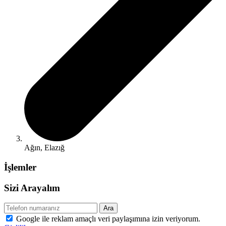
Ağın, Elazığ
İşlemler
Sizi Arayalım
Ara
Google ile reklam amaçlı veri paylaşımına izin veriyorum.