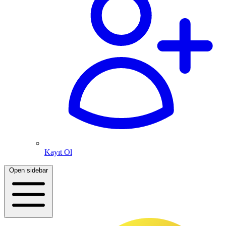
Kayıt Ol
Open sidebar