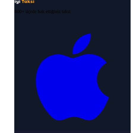
iyi
Taksi
800+ ilçede hak ettiğiniz taksi