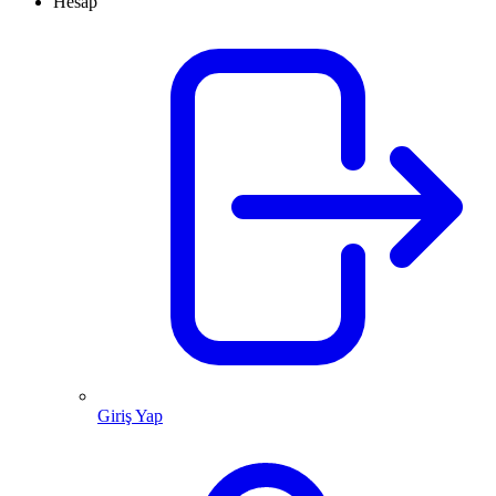
Hesap
Giriş Yap