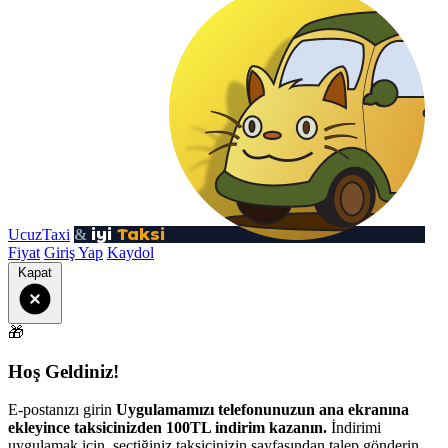
iyi
Taksi
UcuzTaxi
&
Fiyat
Giriş Yap
Kaydol
Kapat
🎁
Hoş Geldiniz!
E-postanızı girin
Uygulamamızı telefonunuzun ana ekranına
ekleyince taksicinizden 100TL indirim kazanın.
İndirimi
uygulamak için, seçtiğiniz taksicinizin sayfasından talep gönderin.