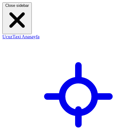
Close sidebar
UcuzTaxi Anasayfa