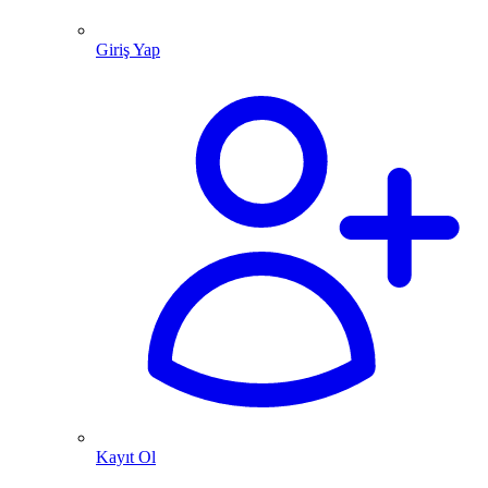
Giriş Yap
Kayıt Ol