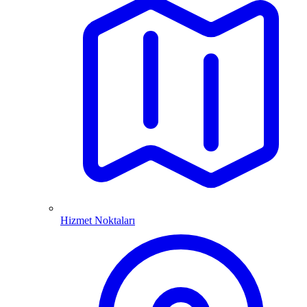
Hizmet Noktaları