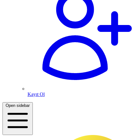
Kayıt Ol
Open sidebar