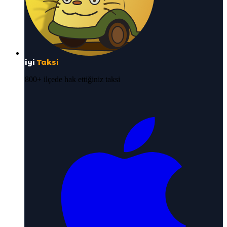
iyi
Taksi
800+ ilçede hak ettiğiniz taksi