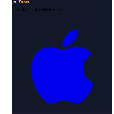
iyi
Taksi
800+ ilçede hak ettiğiniz taksi