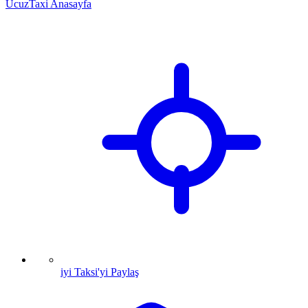
UcuzTaxi Anasayfa
iyi Taksi'yi Paylaş