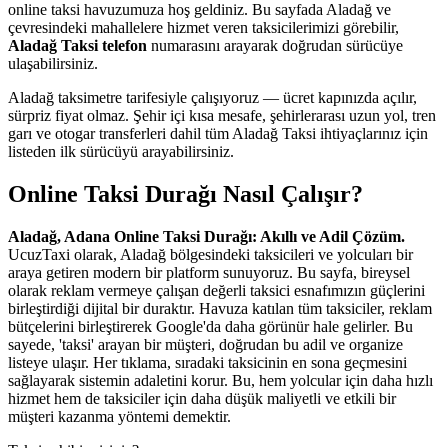
online taksi havuzumuza hoş geldiniz. Bu sayfada Aladağ ve
çevresindeki mahallelere hizmet veren taksicilerimizi görebilir,
Aladağ Taksi telefon
numarasını arayarak doğrudan sürücüye
ulaşabilirsiniz.
Aladağ taksimetre tarifesiyle çalışıyoruz — ücret kapınızda açılır,
sürpriz fiyat olmaz. Şehir içi kısa mesafe, şehirlerarası uzun yol, tren
garı ve otogar transferleri dahil tüm Aladağ Taksi ihtiyaçlarınız için
listeden ilk sürücüyü arayabilirsiniz.
Online Taksi Durağı Nasıl Çalışır?
Aladağ, Adana Online Taksi Durağı: Akıllı ve Adil Çözüm.
UcuzTaxi olarak, Aladağ bölgesindeki taksicileri ve yolcuları bir
araya getiren modern bir platform sunuyoruz. Bu sayfa, bireysel
olarak reklam vermeye çalışan değerli taksici esnafımızın güçlerini
birleştirdiği dijital bir duraktır. Havuza katılan tüm taksiciler, reklam
bütçelerini birleştirerek Google'da daha görünür hale gelirler. Bu
sayede, 'taksi' arayan bir müşteri, doğrudan bu adil ve organize
listeye ulaşır. Her tıklama, sıradaki taksicinin en sona geçmesini
sağlayarak sistemin adaletini korur. Bu, hem yolcular için daha hızlı
hizmet hem de taksiciler için daha düşük maliyetli ve etkili bir
müşteri kazanma yöntemi demektir.