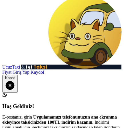
iyi
Taksi
UcuzTaxi
&
Fiyat
Giriş Yap
Kaydol
Kapat
🎁
Hoş Geldiniz!
E-postanızı girin
Uygulamamızı telefonunuzun ana ekranına
ekleyince taksicinizden 100TL indirim kazanın.
İndirimi
uygulamak için, seçtiğiniz taksicinizin sayfasından talep gönderin.