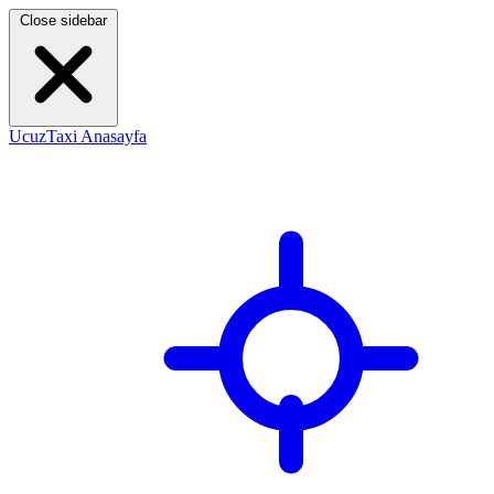
Close sidebar
UcuzTaxi Anasayfa