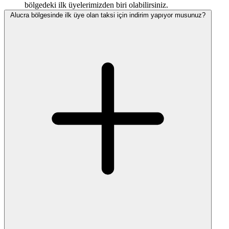
bölgedeki ilk üyelerimizden biri olabilirsiniz.
Alucra bölgesinde ilk üye olan taksi için indirim yapıyor musunuz?