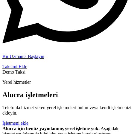
Bir Uzmanla Başlayın
Taksimi Ekle
Demo Taksi
Yerel hizmetler
Alucra işletmeleri
Telefonla hizmet veren yerel işletmeleri bulun veya kendi işletmenizi
ekleyin.
İşletmeni ekle
Alucra için henüz yayınlanmış yerel işletme yok.
Aşağıdaki
hizmet sayfalarında bilgi alın veya işletme kaydı oluşturun.