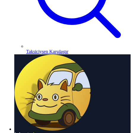
Taksiciysen Karşılaştır