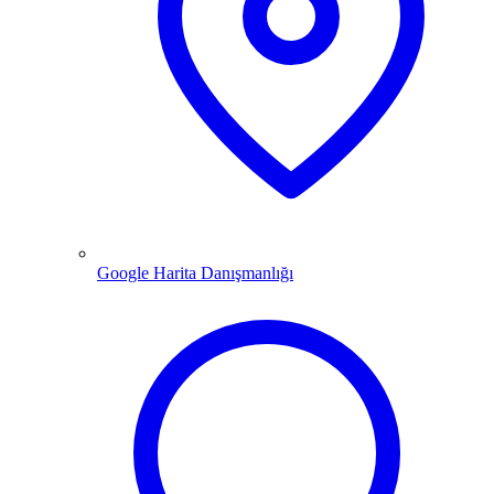
Google Harita Danışmanlığı