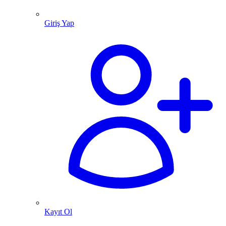
Giriş Yap
Kayıt Ol