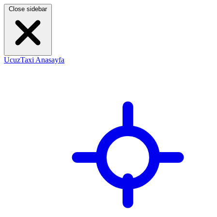
Close sidebar
UcuzTaxi Anasayfa