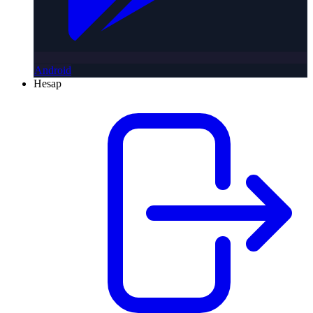
Android
Hesap