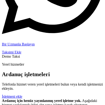
Bir Uzmanla Başlayın
Taksimi Ekle
Demo Taksi
Yerel hizmetler
Ardanuç işletmeleri
Telefonla hizmet veren yerel işletmeleri bulun veya kendi işletmenizi
ekleyin.
İşletmeni ekle
Ardanuç için henüz yayınlanmış yerel işletme yok.
Aşağıdaki
hizmet sayfalarında bilgi alın veya işletme kaydı oluşturun.