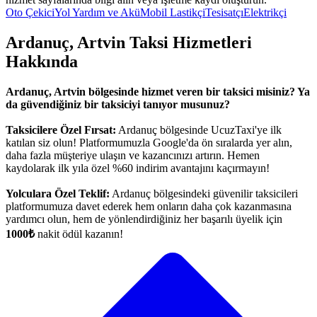
Oto Çekici
Yol Yardım ve Akü
Mobil Lastikçi
Tesisatçı
Elektrikçi
Ardanuç, Artvin Taksi Hizmetleri
Hakkında
Ardanuç, Artvin bölgesinde hizmet veren bir taksici misiniz? Ya
da güvendiğiniz bir taksiciyi tanıyor musunuz?
Taksicilere Özel Fırsat:
Ardanuç bölgesinde UcuzTaxi'ye ilk
katılan siz olun! Platformumuzla Google'da ön sıralarda yer alın,
daha fazla müşteriye ulaşın ve kazancınızı artırın. Hemen
kaydolarak ilk yıla özel %60 indirim avantajını kaçırmayın!
Yolculara Özel Teklif:
Ardanuç bölgesindeki güvenilir taksicileri
platformumuza davet ederek hem onların daha çok kazanmasına
yardımcı olun, hem de yönlendirdiğiniz her başarılı üyelik için
1000₺
nakit ödül kazanın!