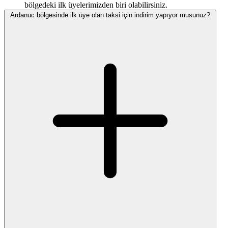
bölgedeki ilk üyelerimizden biri olabilirsiniz.
Ardanuc bölgesinde ilk üye olan taksi için indirim yapıyor musunuz?