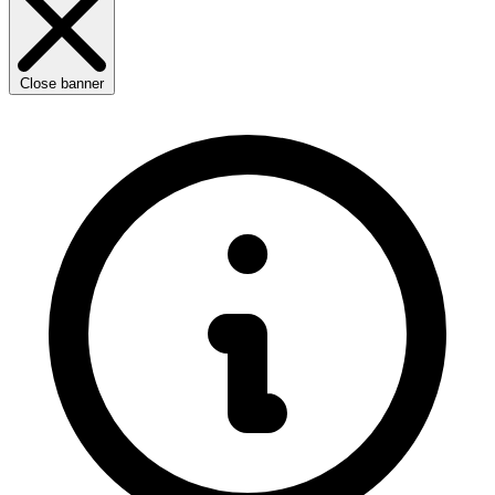
Close banner