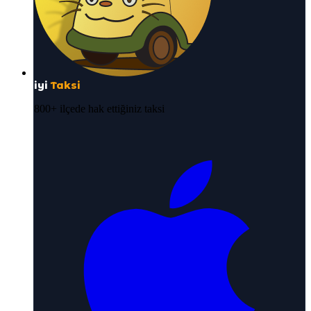
iyi
Taksi
800+ ilçede hak ettiğiniz taksi