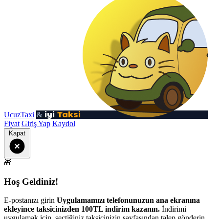
iyi
Taksi
UcuzTaxi
&
Fiyat
Giriş Yap
Kaydol
Kapat
🎁
Hoş Geldiniz!
E-postanızı girin
Uygulamamızı telefonunuzun ana ekranına
ekleyince taksicinizden 100TL indirim kazanın.
İndirimi
uygulamak için, seçtiğiniz taksicinizin sayfasından talep gönderin.