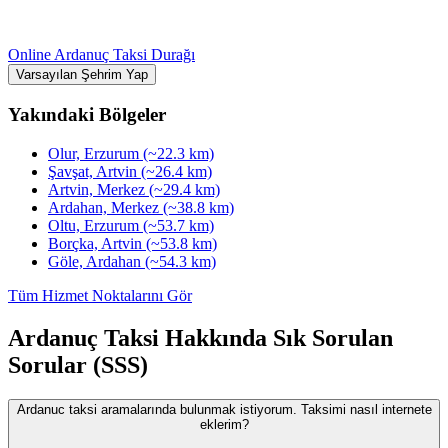
Online Ardanuç Taksi Durağı
Varsayılan Şehrim Yap
Yakındaki Bölgeler
Olur, Erzurum
(~22.3 km)
Şavşat, Artvin
(~26.4 km)
Artvin, Merkez
(~29.4 km)
Ardahan, Merkez
(~38.8 km)
Oltu, Erzurum
(~53.7 km)
Borçka, Artvin
(~53.8 km)
Göle, Ardahan
(~54.3 km)
Tüm Hizmet Noktalarını Gör
Ardanuç Taksi Hakkında Sık Sorulan
Sorular (SSS)
Ardanuc taksi aramalarında bulunmak istiyorum. Taksimi nasıl internete
eklerim?