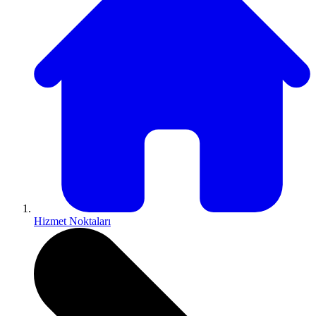
Hizmet Noktaları