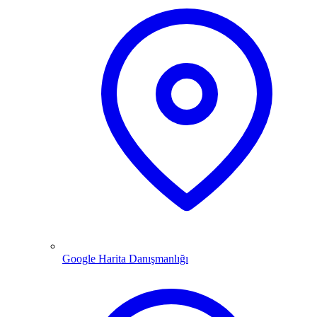
Google Harita Danışmanlığı