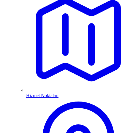
Hizmet Noktaları