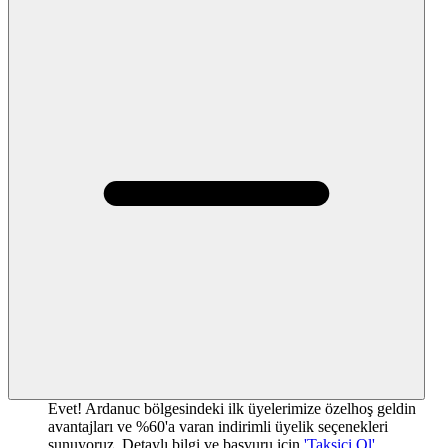
Evet! Ardanuc bölgesindeki ilk üyelerimize özelhoş geldin
avantajları ve %60'a varan indirimli üyelik seçenekleri
sunuyoruz. Detaylı bilgi ve başvuru için
'Taksici Ol',