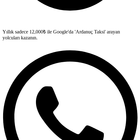
Yıllık sadece 12,000₺ ile Google'da 'Ardanuç Taksi' arayan
yolcuları kazanın.