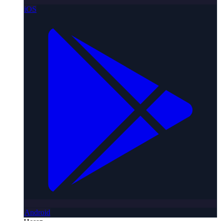
iOS
Android