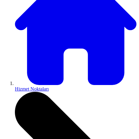
Hizmet Noktaları