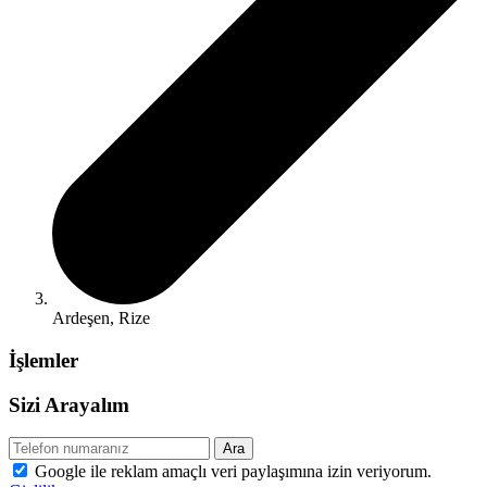
Ardeşen, Rize
İşlemler
Sizi Arayalım
Ara
Google ile reklam amaçlı veri paylaşımına izin veriyorum.