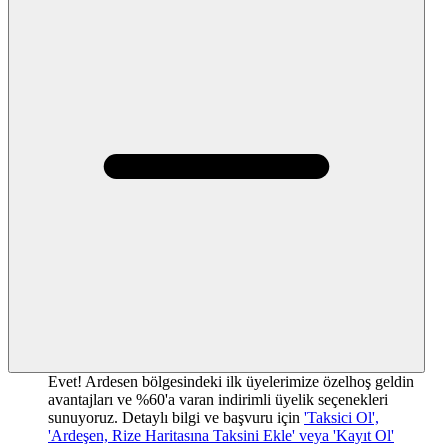
Evet! Ardesen bölgesindeki ilk üyelerimize özelhoş geldin
avantajları ve %60'a varan indirimli üyelik seçenekleri
sunuyoruz. Detaylı bilgi ve başvuru için
'Taksici Ol',
'Ardeşen, Rize Haritasına Taksini Ekle' veya 'Kayıt Ol'