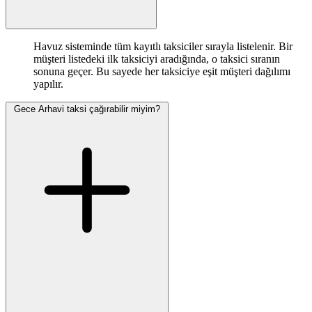
Havuz sisteminde tüm kayıtlı taksiciler sırayla listelenir. Bir
müşteri listedeki ilk taksiciyi aradığında, o taksici sıranın
sonuna geçer. Bu sayede her taksiciye eşit müşteri dağılımı
yapılır.
Gece Arhavi taksi çağırabilir miyim?