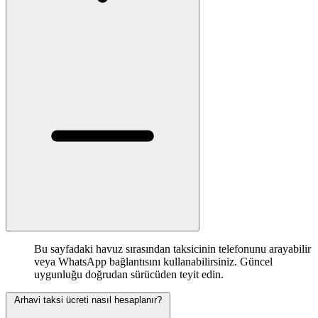
Bu sayfadaki havuz sırasından taksicinin telefonunu arayabilir
veya WhatsApp bağlantısını kullanabilirsiniz. Güncel
uygunluğu doğrudan sürücüden teyit edin.
Arhavi taksi ücreti nasıl hesaplanır?