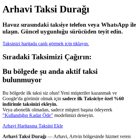
Arhavi Taksi Durağı
Havuz sırasındaki taksiye telefon veya WhatsApp ile
ulaşın.
Güncel uygunluğu sürücüden teyit edin.
Taksinizi haritada canlı görmek için tıklayın.
Sıradaki Taksimizi Çağırın:
Bu bölgede şu anda aktif taksi
bulunmuyor
Bu bölgede ilk taksi siz olun! Yeni müşteriler kazanmak ve
Google'da görünür olmak için
sadece ilk Taksiciye özel %60
indirimle taksinizi ekleyin.
Veya abonelik olmadan, sadece müşteri başına ödeyerek
"Kullandığın Kadar Öde"
modelimizi deneyin.
Arhavi Haritasına Taksini Ekle
Arhavi Taksi Durağı
— Arhavi, Artvin bölgesinde hizmet veren