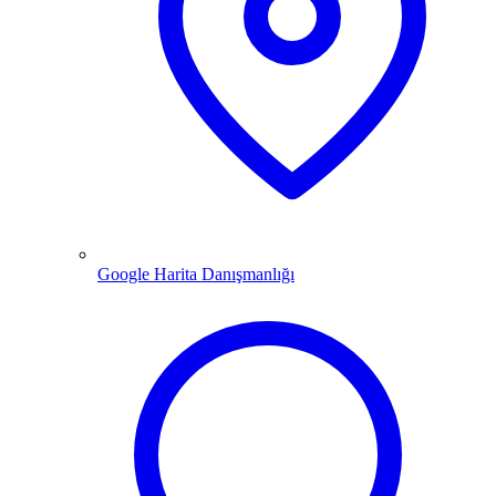
Google Harita Danışmanlığı