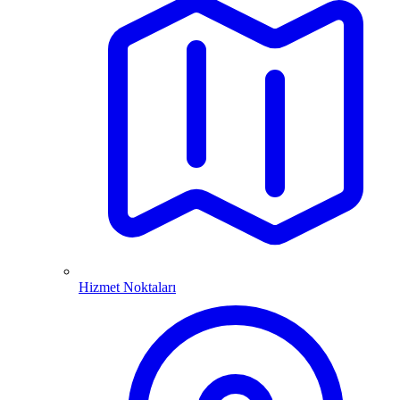
Hizmet Noktaları