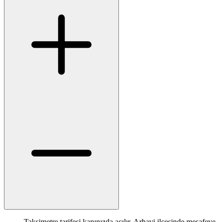
Taksimetre tarifesi kapınızda açılır. Arhavi ilçesinde mesafeye