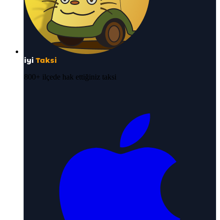
iyi
Taksi
800+ ilçede hak ettiğiniz taksi