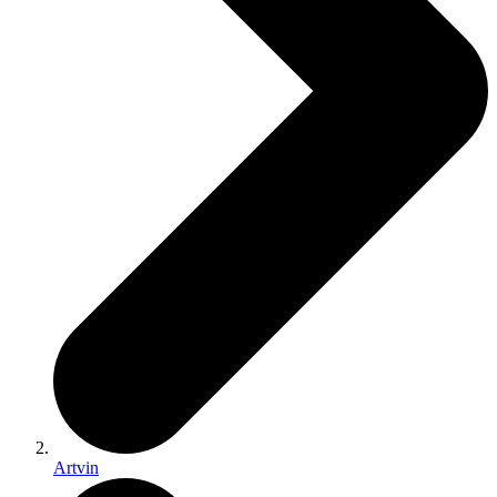
Artvin