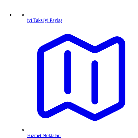
iyi Taksi'yi Paylaş
Hizmet Noktaları