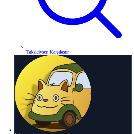
Taksiciysen Karşılaştır