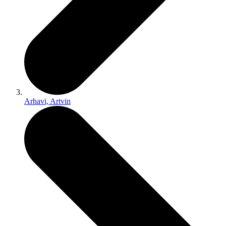
Arhavi, Artvin