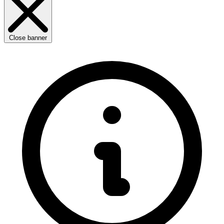
Close banner