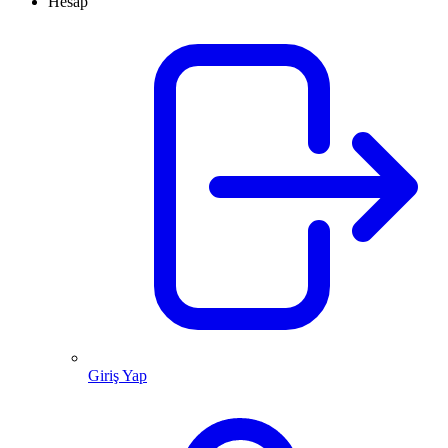
Hesap
Giriş Yap