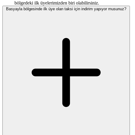
bölgedeki ilk üyelerimizden biri olabilirsiniz.
Basyayla bölgesinde ilk üye olan taksi için indirim yapıyor musunuz?