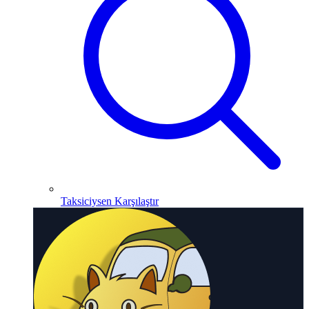
Taksiciysen Karşılaştır