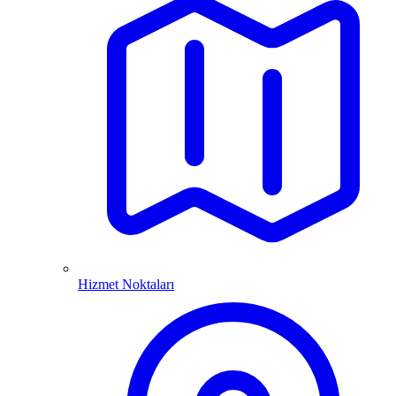
Hizmet Noktaları