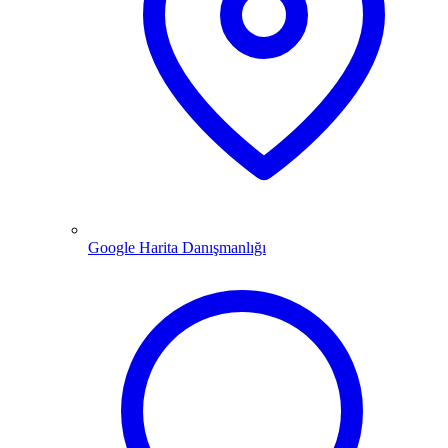
Google Harita Danışmanlığı