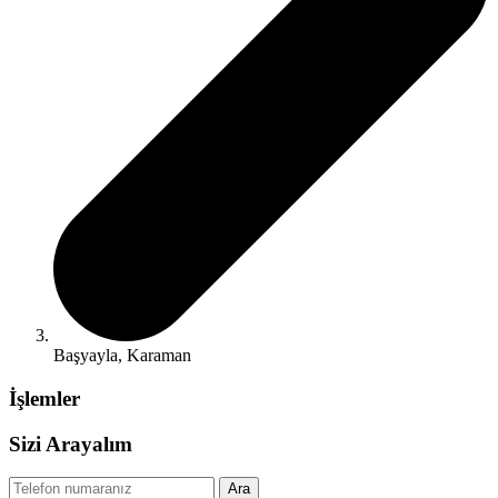
Başyayla, Karaman
İşlemler
Sizi Arayalım
Ara