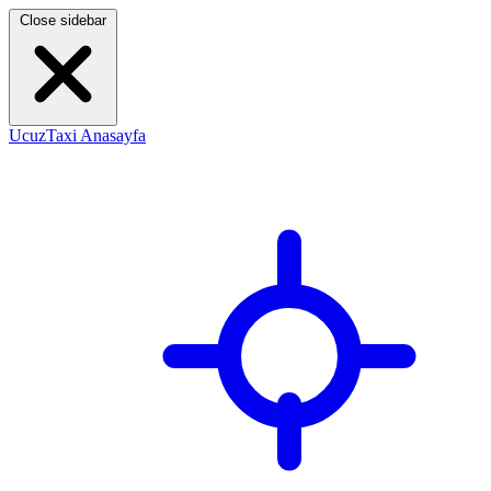
Close sidebar
UcuzTaxi Anasayfa