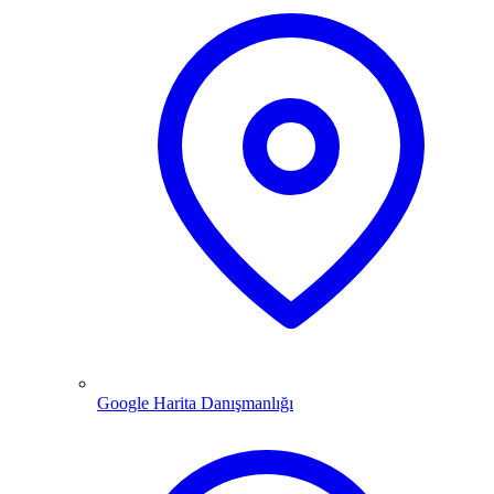
Google Harita Danışmanlığı