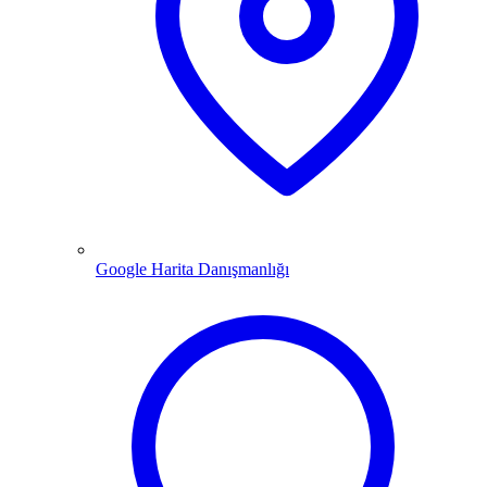
Google Harita Danışmanlığı