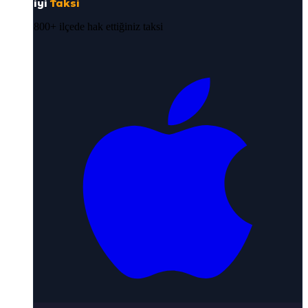
iyi
Taksi
800+ ilçede hak ettiğiniz taksi