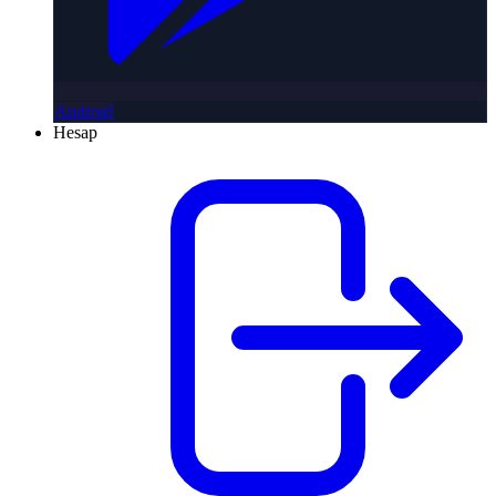
Android
Hesap