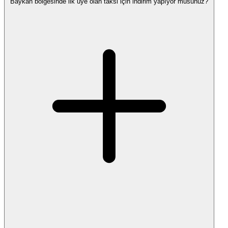
Baykan bölgesinde ilk üye olan taksi için indirim yapıyor musunuz?