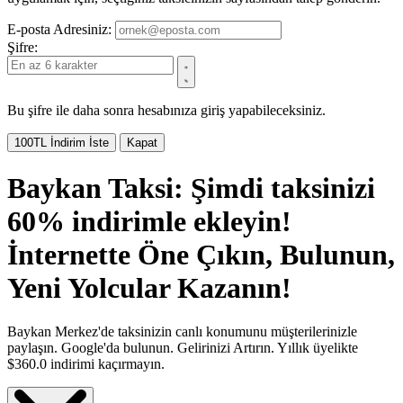
E-posta Adresiniz:
Şifre:
Bu şifre ile daha sonra hesabınıza giriş yapabileceksiniz.
100TL İndirim İste
Kapat
Baykan Taksi: Şimdi taksinizi
60% indirimle ekleyin!
İnternette Öne Çıkın, Bulunun,
Yeni Yolcular Kazanın!
Baykan Merkez'de taksinizin canlı konumunu müşterilerinizle
paylaşın. Google'da bulunun. Gelirinizi Artırın.
Yıllık üyelikte
$360.0 indirimi kaçırmayın.