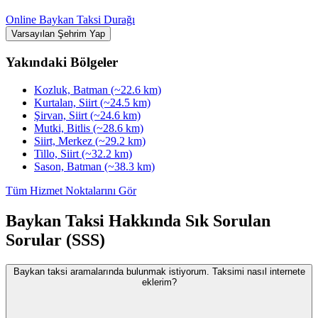
Online Baykan Taksi Durağı
Varsayılan Şehrim Yap
Yakındaki Bölgeler
Kozluk, Batman
(~22.6 km)
Kurtalan, Siirt
(~24.5 km)
Şirvan, Siirt
(~24.6 km)
Mutki, Bitlis
(~28.6 km)
Siirt, Merkez
(~29.2 km)
Tillo, Siirt
(~32.2 km)
Sason, Batman
(~38.3 km)
Tüm Hizmet Noktalarını Gör
Baykan Taksi Hakkında Sık Sorulan
Sorular (SSS)
Baykan taksi aramalarında bulunmak istiyorum. Taksimi nasıl internete
eklerim?