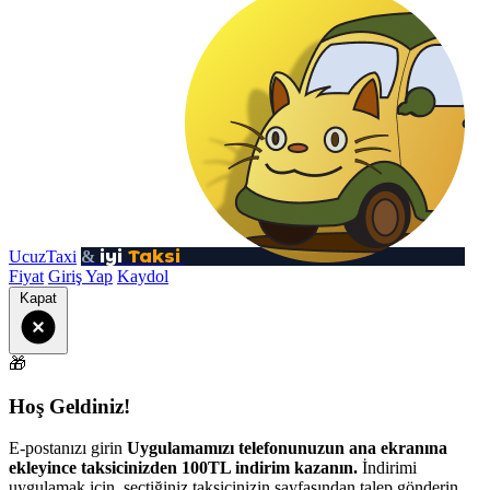
iyi
Taksi
UcuzTaxi
&
Fiyat
Giriş Yap
Kaydol
Kapat
🎁
Hoş Geldiniz!
E-postanızı girin
Uygulamamızı telefonunuzun ana ekranına
ekleyince taksicinizden 100TL indirim kazanın.
İndirimi
uygulamak için, seçtiğiniz taksicinizin sayfasından talep gönderin.