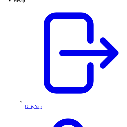
Hesap
Giriş Yap