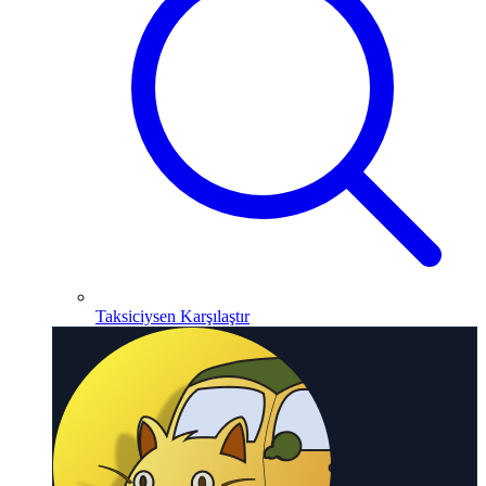
Taksiciysen Karşılaştır