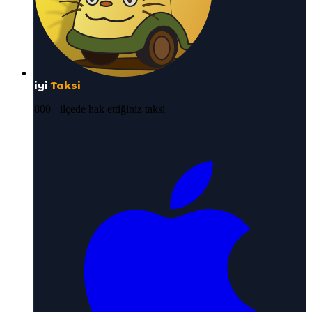
iyi
Taksi
800+ ilçede hak ettiğiniz taksi