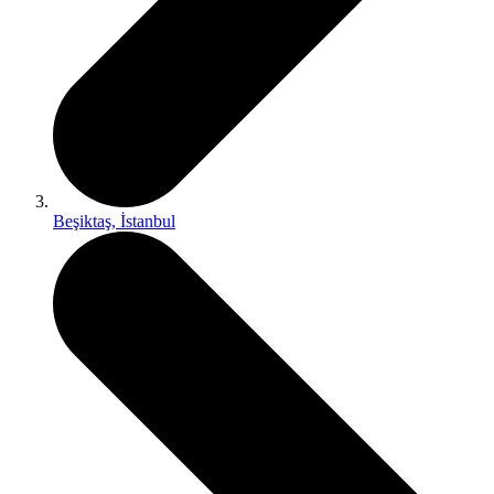
Beşiktaş, İstanbul