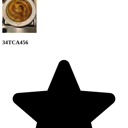
34TCA456