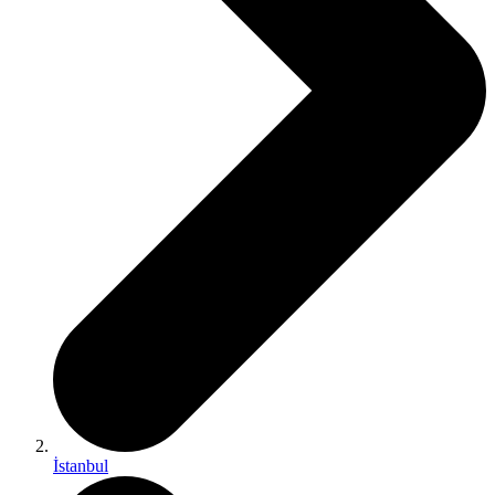
İstanbul