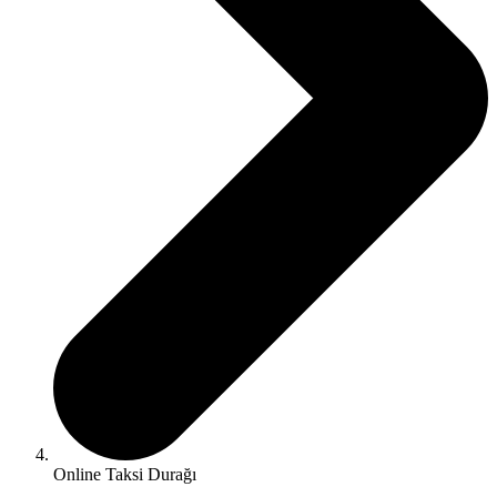
Online Taksi Durağı