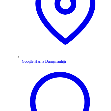
Google Harita Danışmanlığı