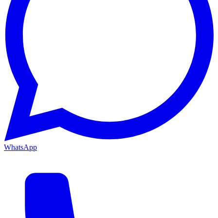
WhatsApp