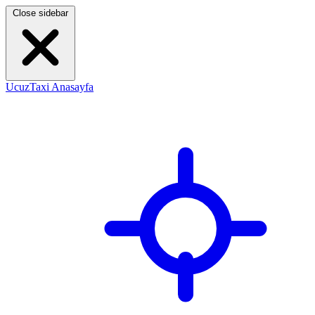
Close sidebar
UcuzTaxi Anasayfa