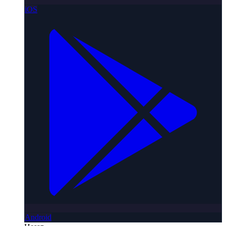
iOS
Android