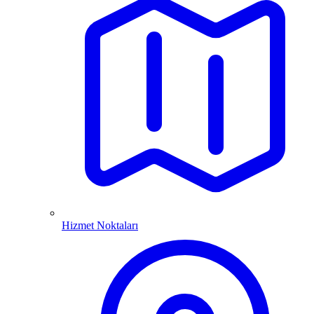
Hizmet Noktaları