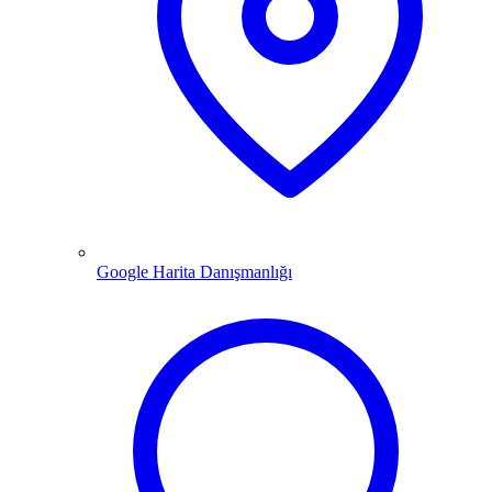
Google Harita Danışmanlığı