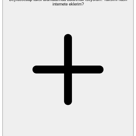
internete eklerim?