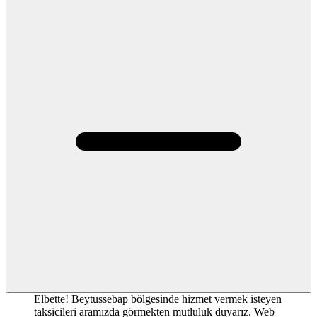
Elbette! Beytussebap bölgesinde hizmet vermek isteyen
taksicileri aramızda görmekten mutluluk duyarız. Web