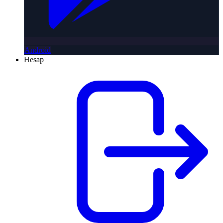
Android
Hesap