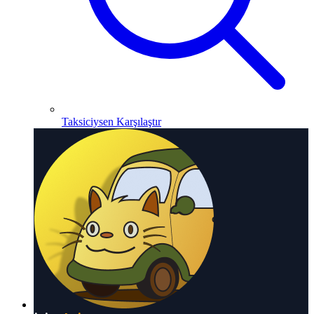
Taksiciysen Karşılaştır