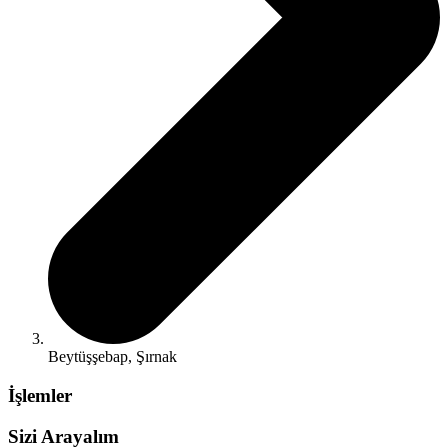
Beytüşşebap, Şırnak
İşlemler
Sizi Arayalım