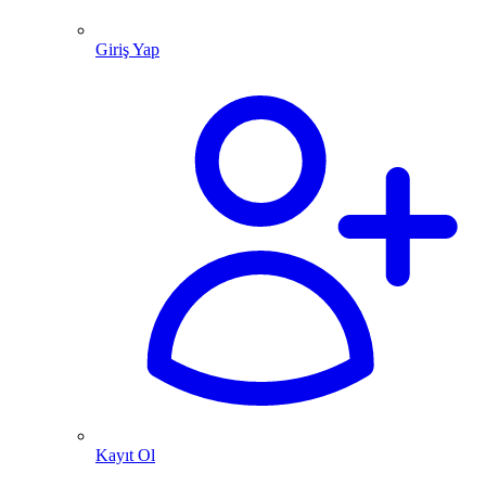
Giriş Yap
Kayıt Ol