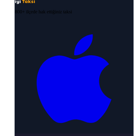
iyi
Taksi
800+ ilçede hak ettiğiniz taksi