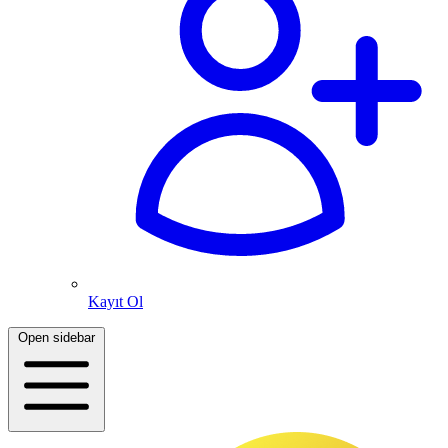
Kayıt Ol
Open sidebar