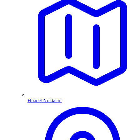
Hizmet Noktaları