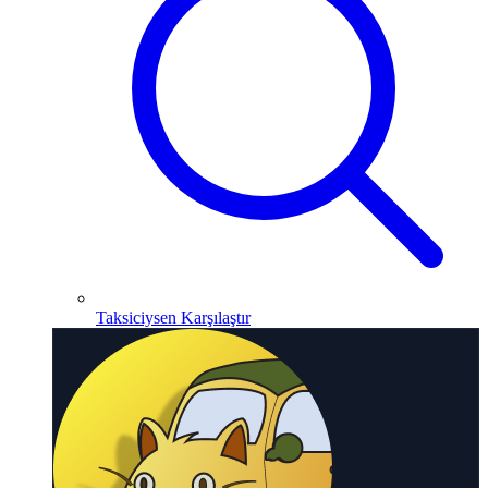
Taksiciysen Karşılaştır