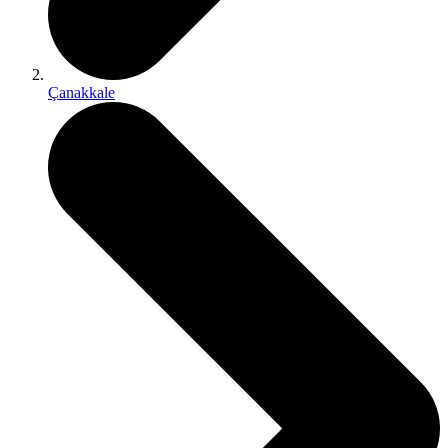
Çanakkale