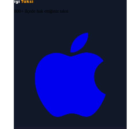
iyi
Taksi
800+ ilçede hak ettiğiniz taksi