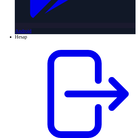
Android
Hesap