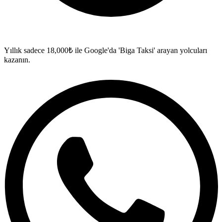
Yıllık sadece 18,000₺ ile Google'da 'Biga Taksi' arayan yolcuları
kazanın.