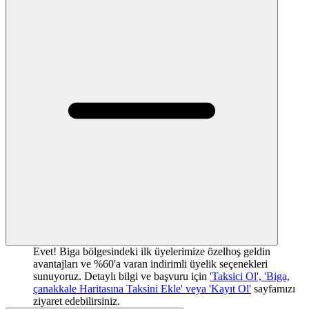
Evet! Biga bölgesindeki ilk üyelerimize özelhoş geldin
avantajları ve %60'a varan indirimli üyelik seçenekleri
sunuyoruz. Detaylı bilgi ve başvuru için
'Taksici Ol', 'Biga,
çanakkale Haritasına Taksini Ekle' veya 'Kayıt Ol'
sayfamızı
ziyaret edebilirsiniz.