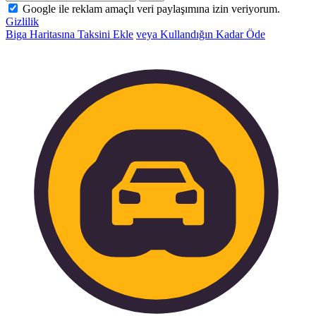
Google ile reklam amaçlı veri paylaşımına izin veriyorum.
Gizlilik
Biga Haritasına Taksini Ekle
veya Kullandığın Kadar Öde