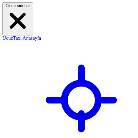
Close sidebar
UcuzTaxi Anasayfa