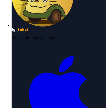
iyi
Taksi
800+ ilçede hak ettiğiniz taksi