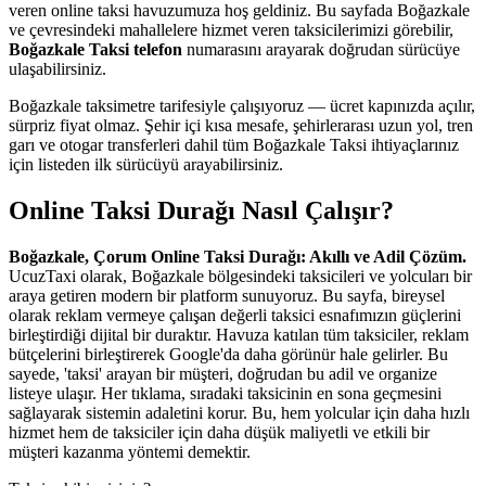
veren online taksi havuzumuza hoş geldiniz. Bu sayfada Boğazkale
ve çevresindeki mahallelere hizmet veren taksicilerimizi görebilir,
Boğazkale Taksi telefon
numarasını arayarak doğrudan sürücüye
ulaşabilirsiniz.
Boğazkale taksimetre tarifesiyle çalışıyoruz — ücret kapınızda açılır,
sürpriz fiyat olmaz. Şehir içi kısa mesafe, şehirlerarası uzun yol, tren
garı ve otogar transferleri dahil tüm Boğazkale Taksi ihtiyaçlarınız
için listeden ilk sürücüyü arayabilirsiniz.
Online Taksi Durağı Nasıl Çalışır?
Boğazkale, Çorum Online Taksi Durağı: Akıllı ve Adil Çözüm.
UcuzTaxi olarak, Boğazkale bölgesindeki taksicileri ve yolcuları bir
araya getiren modern bir platform sunuyoruz. Bu sayfa, bireysel
olarak reklam vermeye çalışan değerli taksici esnafımızın güçlerini
birleştirdiği dijital bir duraktır. Havuza katılan tüm taksiciler, reklam
bütçelerini birleştirerek Google'da daha görünür hale gelirler. Bu
sayede, 'taksi' arayan bir müşteri, doğrudan bu adil ve organize
listeye ulaşır. Her tıklama, sıradaki taksicinin en sona geçmesini
sağlayarak sistemin adaletini korur. Bu, hem yolcular için daha hızlı
hizmet hem de taksiciler için daha düşük maliyetli ve etkili bir
müşteri kazanma yöntemi demektir.