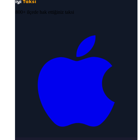
iyi
Taksi
800+ ilçede hak ettiğiniz taksi