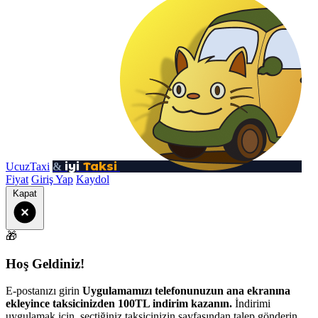
iyi
Taksi
UcuzTaxi
&
Fiyat
Giriş Yap
Kaydol
Kapat
🎁
Hoş Geldiniz!
E-postanızı girin
Uygulamamızı telefonunuzun ana ekranına
ekleyince taksicinizden 100TL indirim kazanın.
İndirimi
uygulamak için, seçtiğiniz taksicinizin sayfasından talep gönderin.