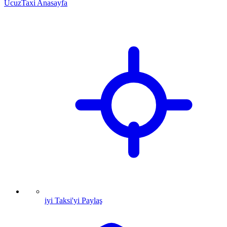
UcuzTaxi Anasayfa
iyi Taksi'yi Paylaş