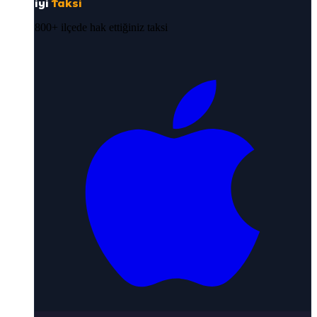
iyi
Taksi
800+ ilçede hak ettiğiniz taksi