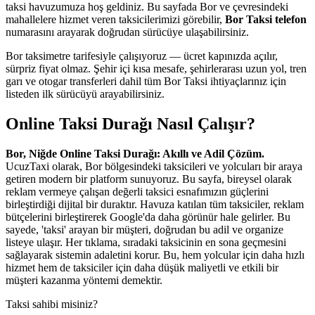
taksi havuzumuza hoş geldiniz. Bu sayfada Bor ve çevresindeki
mahallelere hizmet veren taksicilerimizi görebilir,
Bor Taksi telefon
numarasını arayarak doğrudan sürücüye ulaşabilirsiniz.
Bor taksimetre tarifesiyle çalışıyoruz — ücret kapınızda açılır,
sürpriz fiyat olmaz. Şehir içi kısa mesafe, şehirlerarası uzun yol, tren
garı ve otogar transferleri dahil tüm Bor Taksi ihtiyaçlarınız için
listeden ilk sürücüyü arayabilirsiniz.
Online Taksi Durağı Nasıl Çalışır?
Bor, Niğde Online Taksi Durağı: Akıllı ve Adil Çözüm.
UcuzTaxi olarak, Bor bölgesindeki taksicileri ve yolcuları bir araya
getiren modern bir platform sunuyoruz. Bu sayfa, bireysel olarak
reklam vermeye çalışan değerli taksici esnafımızın güçlerini
birleştirdiği dijital bir duraktır. Havuza katılan tüm taksiciler, reklam
bütçelerini birleştirerek Google'da daha görünür hale gelirler. Bu
sayede, 'taksi' arayan bir müşteri, doğrudan bu adil ve organize
listeye ulaşır. Her tıklama, sıradaki taksicinin en sona geçmesini
sağlayarak sistemin adaletini korur. Bu, hem yolcular için daha hızlı
hizmet hem de taksiciler için daha düşük maliyetli ve etkili bir
müşteri kazanma yöntemi demektir.
Taksi sahibi misiniz?