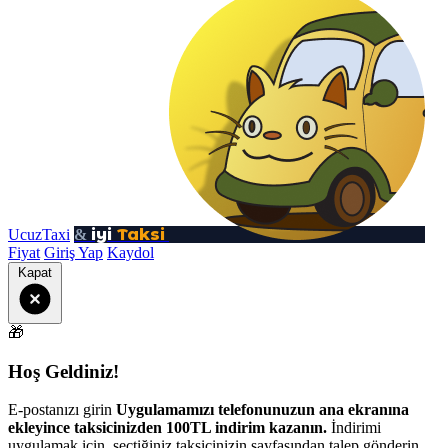
iyi
Taksi
UcuzTaxi
&
Fiyat
Giriş Yap
Kaydol
Kapat
🎁
Hoş Geldiniz!
E-postanızı girin
Uygulamamızı telefonunuzun ana ekranına
ekleyince taksicinizden 100TL indirim kazanın.
İndirimi
uygulamak için, seçtiğiniz taksicinizin sayfasından talep gönderin.