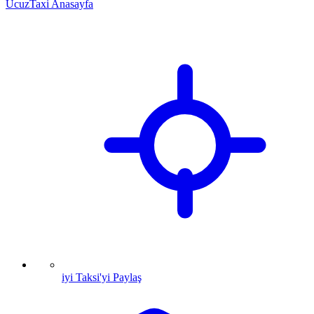
UcuzTaxi Anasayfa
iyi Taksi'yi Paylaş