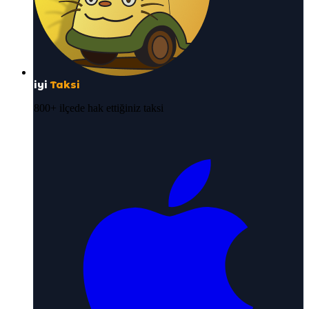
iyi
Taksi
800+ ilçede hak ettiğiniz taksi