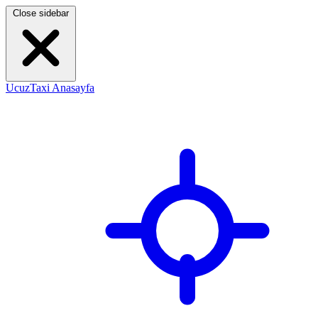
Close sidebar
UcuzTaxi Anasayfa