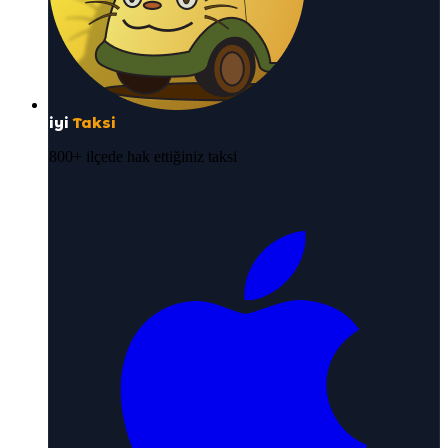
iyi
Taksi
800+ ilçede hak ettiğiniz taksi