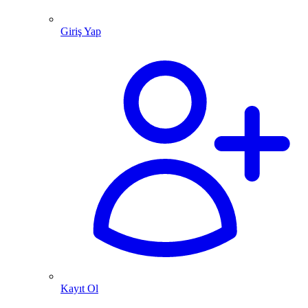
Giriş Yap
Kayıt Ol