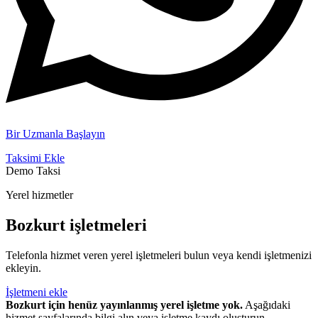
Bir Uzmanla Başlayın
Taksimi Ekle
Demo Taksi
Yerel hizmetler
Bozkurt işletmeleri
Telefonla hizmet veren yerel işletmeleri bulun veya kendi işletmenizi
ekleyin.
İşletmeni ekle
Bozkurt için henüz yayınlanmış yerel işletme yok.
Aşağıdaki
hizmet sayfalarında bilgi alın veya işletme kaydı oluşturun.