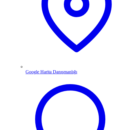
Google Harita Danışmanlığı