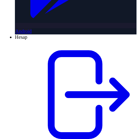
Android
Hesap