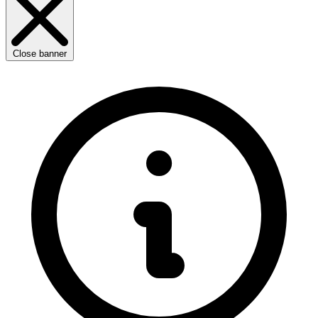
Close banner