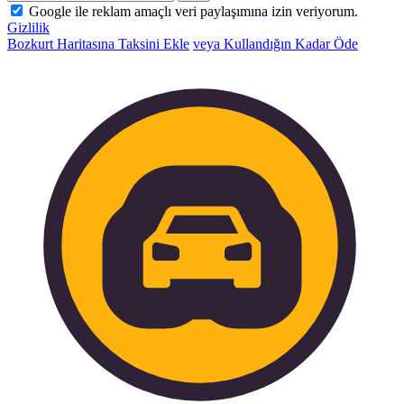
Google ile reklam amaçlı veri paylaşımına izin veriyorum.
Gizlilik
Bozkurt Haritasına Taksini Ekle
veya Kullandığın Kadar Öde