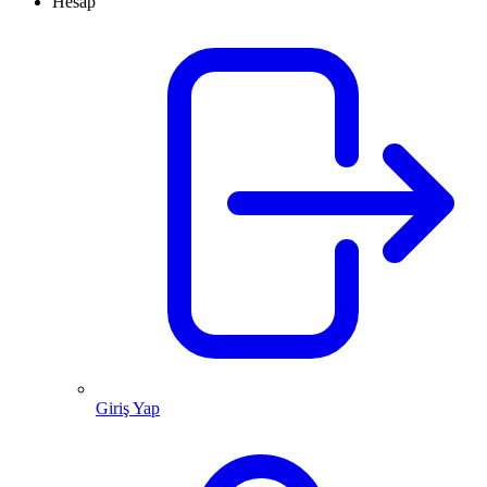
Hesap
Giriş Yap