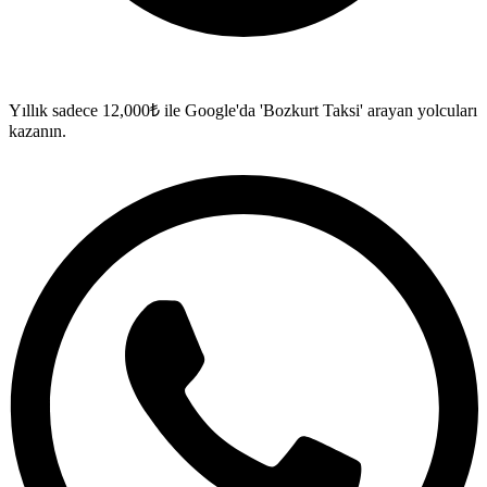
Yıllık sadece 12,000₺ ile Google'da 'Bozkurt Taksi' arayan yolcuları
kazanın.