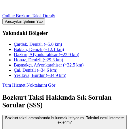
Online Bozkurt Taksi Durağı
Varsayılan Şehrim Yap
Yakındaki Bölgeler
Çardak, Denizli
(~5.0 km)
Baklan, Denizli
(~12.1 km)
Dazkırı, Afyonkarahisar
(~22.9 km)
Honaz, Denizli
(~29.3 km)
Başmakçı, Afyonkarahisar
(~32.5 km)
Çal, Denizli
(~34.6 km)
Yeşilova, Burdur
(~34.9 km)
Tüm Hizmet Noktalarını Gör
Bozkurt Taksi Hakkında Sık Sorulan
Sorular (SSS)
Bozkurt taksi aramalarında bulunmak istiyorum. Taksimi nasıl internete
eklerim?