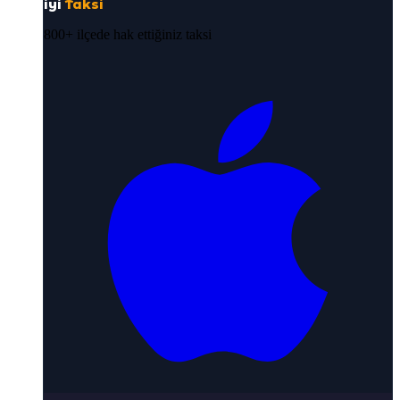
iyi
Taksi
800+ ilçede hak ettiğiniz taksi