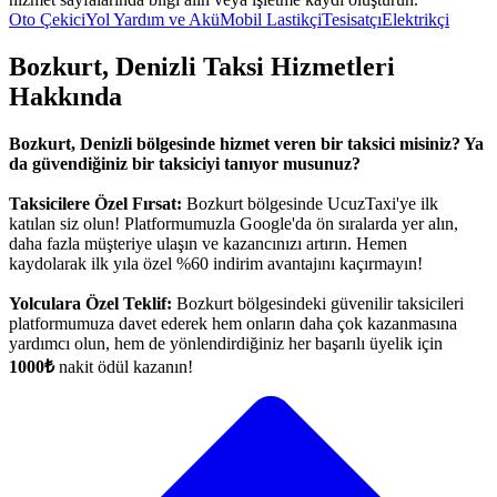
Oto Çekici
Yol Yardım ve Akü
Mobil Lastikçi
Tesisatçı
Elektrikçi
Bozkurt, Denizli Taksi Hizmetleri
Hakkında
Bozkurt, Denizli bölgesinde hizmet veren bir taksici misiniz? Ya
da güvendiğiniz bir taksiciyi tanıyor musunuz?
Taksicilere Özel Fırsat:
Bozkurt bölgesinde UcuzTaxi'ye ilk
katılan siz olun! Platformumuzla Google'da ön sıralarda yer alın,
daha fazla müşteriye ulaşın ve kazancınızı artırın. Hemen
kaydolarak ilk yıla özel %60 indirim avantajını kaçırmayın!
Yolculara Özel Teklif:
Bozkurt bölgesindeki güvenilir taksicileri
platformumuza davet ederek hem onların daha çok kazanmasına
yardımcı olun, hem de yönlendirdiğiniz her başarılı üyelik için
1000₺
nakit ödül kazanın!