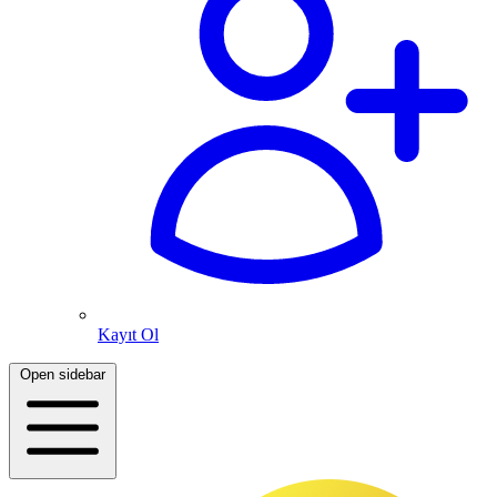
Kayıt Ol
Open sidebar