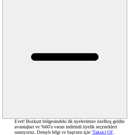
Evet! Bozkurt bölgesindeki ilk üyelerimize özelhoş geldin
avantajları ve %60'a varan indirimli üyelik seçenekleri
sunuyoruz. Detaylı bilgi ve başvuru için
'Taksici Ol',