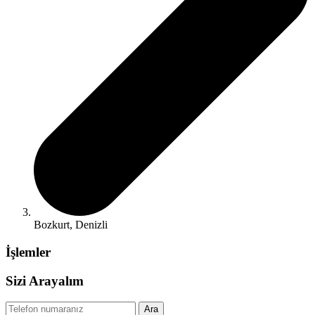
Bozkurt, Denizli
İşlemler
Sizi Arayalım
Ara