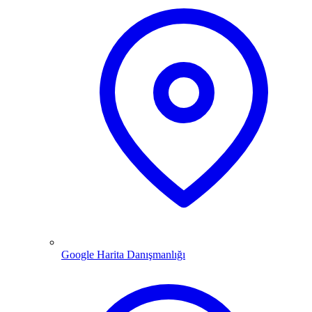
Google Harita Danışmanlığı