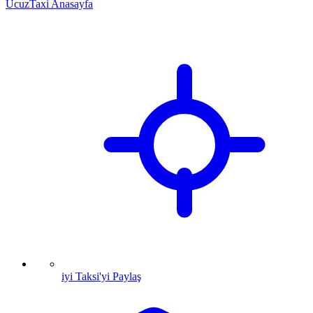
UcuzTaxi Anasayfa
iyi Taksi'yi Paylaş