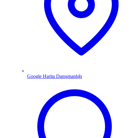
Google Harita Danışmanlığı