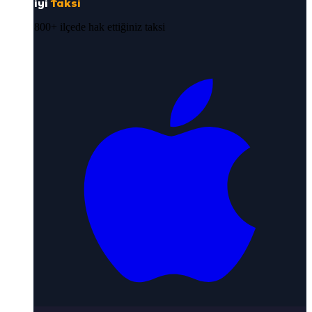
iyi
Taksi
800+ ilçede hak ettiğiniz taksi