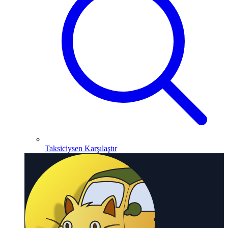
Taksiciysen Karşılaştır