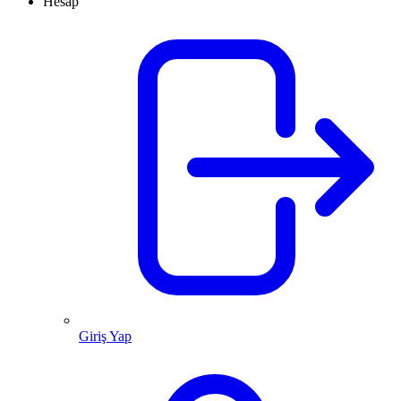
Hesap
Giriş Yap