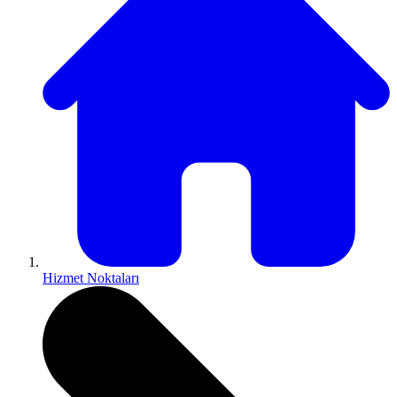
Hizmet Noktaları