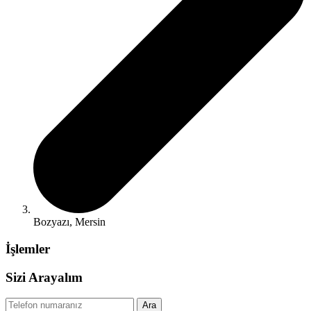
Bozyazı, Mersin
İşlemler
Sizi Arayalım
Ara