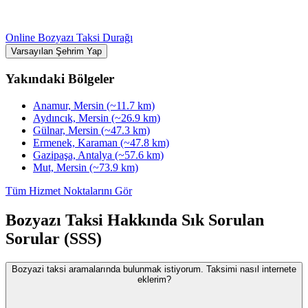
Online Bozyazı Taksi Durağı
Varsayılan Şehrim Yap
Yakındaki Bölgeler
Anamur, Mersin
(~11.7 km)
Aydıncık, Mersin
(~26.9 km)
Gülnar, Mersin
(~47.3 km)
Ermenek, Karaman
(~47.8 km)
Gazipaşa, Antalya
(~57.6 km)
Mut, Mersin
(~73.9 km)
Tüm Hizmet Noktalarını Gör
Bozyazı Taksi Hakkında Sık Sorulan
Sorular (SSS)
Bozyazi taksi aramalarında bulunmak istiyorum. Taksimi nasıl internete
eklerim?