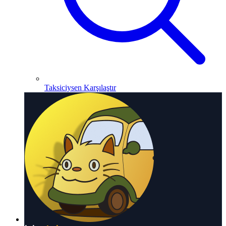
Taksiciysen Karşılaştır