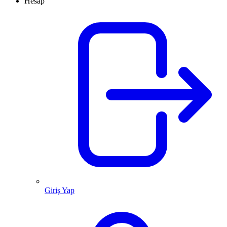
Hesap
Giriş Yap