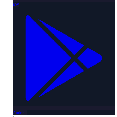
iOS
Android