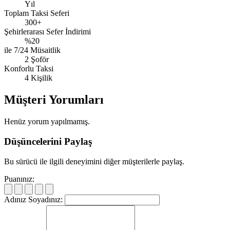
Yıl
Toplam Taksi Seferi
300+
Şehirlerarası Sefer İndirimi
%20
ile 7/24 Müsaitlik
2 Şoför
Konforlu Taksi
4 Kişilik
Müşteri Yorumları
Henüz yorum yapılmamış.
Düşüncelerini Paylaş
Bu sürücü ile ilgili deneyimini diğer müşterilerle paylaş.
Puanınız:
Adınız Soyadınız: