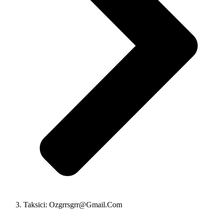
Taksici:
Ozgrrsgrr@Gmail.Com