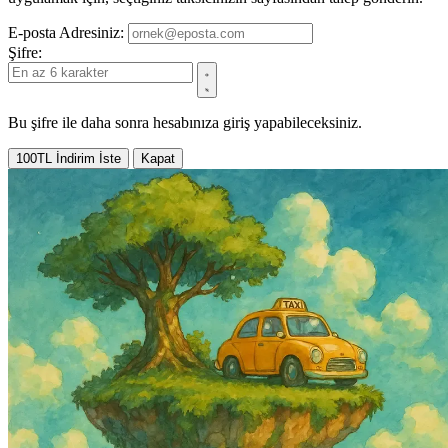
E-posta Adresiniz:
Şifre:
Bu şifre ile daha sonra hesabınıza giriş yapabileceksiniz.
100TL İndirim İste
Kapat