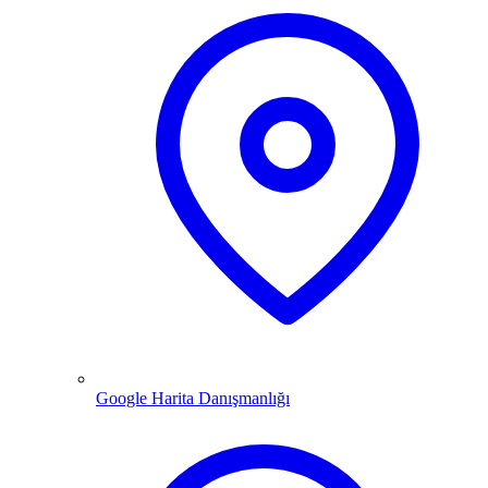
Google Harita Danışmanlığı