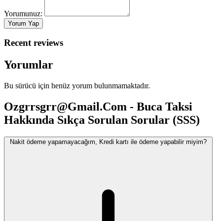
Yorumunuz:
Recent reviews
Yorumlar
Bu sürücü için henüz yorum bulunmamaktadır.
Ozgrrsgrr@Gmail.Com
- Buca Taksi
Hakkında Sıkça Sorulan Sorular (SSS)
Nakit ödeme yapamayacağım, Kredi kartı ile ödeme yapabilir miyim?