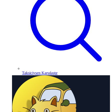
Taksiciysen Karşılaştır