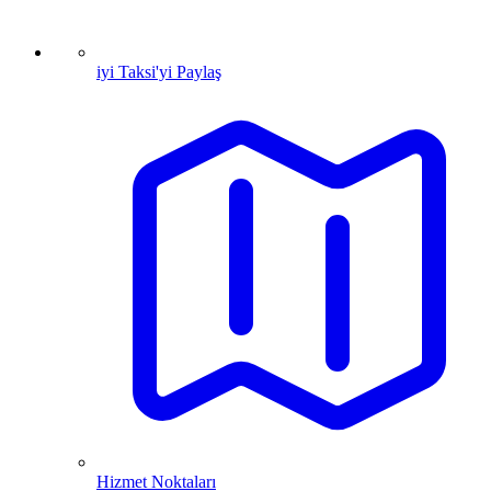
iyi Taksi'yi Paylaş
Hizmet Noktaları