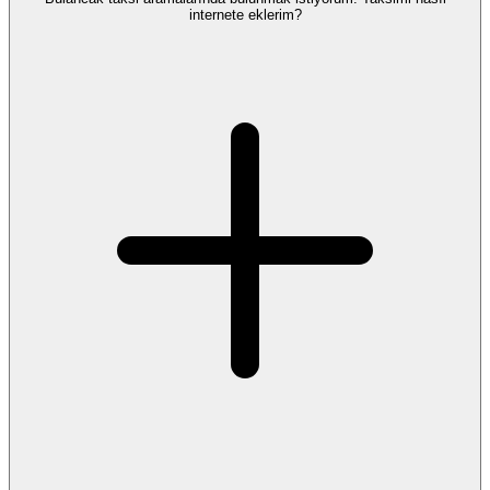
internete eklerim?