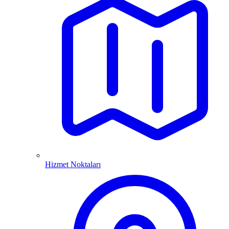
Hizmet Noktaları