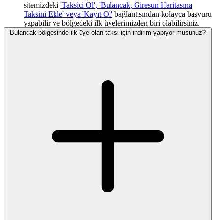
sitemizdeki
'Taksici Ol', 'Bulancak, Giresun Haritasına
Taksini Ekle' veya 'Kayıt Ol'
bağlantısından kolayca başvuru
yapabilir ve bölgedeki ilk üyelerimizden biri olabilirsiniz.
Bulancak bölgesinde ilk üye olan taksi için indirim yapıyor musunuz?