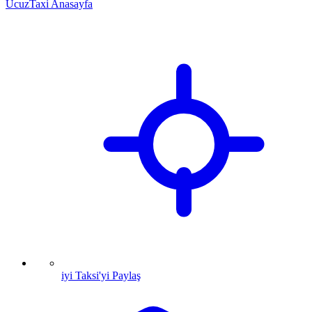
UcuzTaxi Anasayfa
iyi Taksi'yi Paylaş