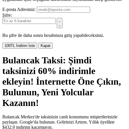
E-posta Adresiniz:
Şifre:
Bu şifre ile daha sonra hesabınıza giriş yapabileceksiniz.
100TL İndirim İste
Kapat
Bulancak Taksi: Şimdi
taksinizi
60% indirimle
ekleyin!
İnternette Öne Çıkın,
Bulunun, Yeni Yolcular
Kazanın!
Bulancak Merkez'de taksinizin canlı konumunu müşterilerinizle
paylaşın. Google'da bulunun. Gelirinizi Artırın.
Yıllık üyelikte
$432.0 indirimi kaçırmayın.