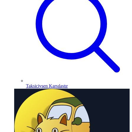
Taksiciysen Karşılaştır