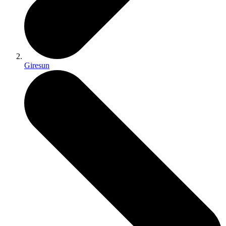
Giresun