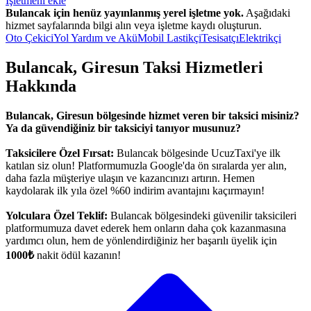
İşletmeni ekle
Bulancak için henüz yayınlanmış yerel işletme yok.
Aşağıdaki
hizmet sayfalarında bilgi alın veya işletme kaydı oluşturun.
Oto Çekici
Yol Yardım ve Akü
Mobil Lastikçi
Tesisatçı
Elektrikçi
Bulancak, Giresun Taksi Hizmetleri
Hakkında
Bulancak, Giresun bölgesinde hizmet veren bir taksici misiniz?
Ya da güvendiğiniz bir taksiciyi tanıyor musunuz?
Taksicilere Özel Fırsat:
Bulancak bölgesinde UcuzTaxi'ye ilk
katılan siz olun! Platformumuzla Google'da ön sıralarda yer alın,
daha fazla müşteriye ulaşın ve kazancınızı artırın. Hemen
kaydolarak ilk yıla özel %60 indirim avantajını kaçırmayın!
Yolculara Özel Teklif:
Bulancak bölgesindeki güvenilir taksicileri
platformumuza davet ederek hem onların daha çok kazanmasına
yardımcı olun, hem de yönlendirdiğiniz her başarılı üyelik için
1000₺
nakit ödül kazanın!