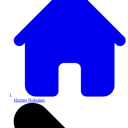
Hizmet Noktaları