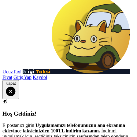
iyi
Taksi
UcuzTaxi
&
Fiyat
Giriş Yap
Kaydol
Kapat
🎁
Hoş Geldiniz!
E-postanızı girin
Uygulamamızı telefonunuzun ana ekranına
ekleyince taksicinizden 100TL indirim kazanın.
İndirimi
uygulamak için, seçtiğiniz taksicinizin sayfasından talep gönderin.