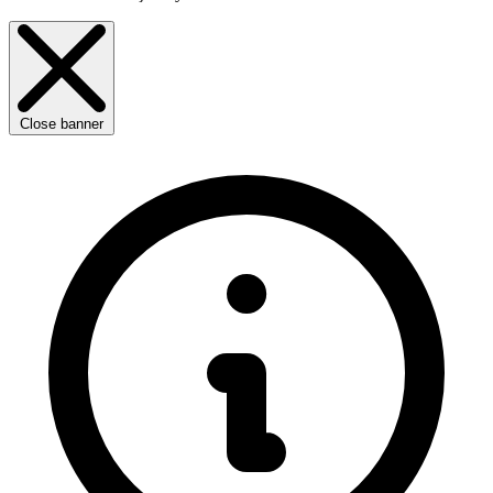
Close banner