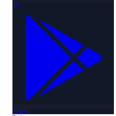
iOS
Android