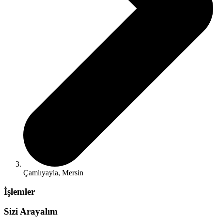
Çamlıyayla, Mersin
İşlemler
Sizi Arayalım