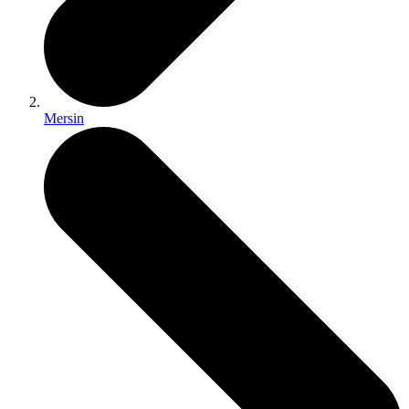
Mersin