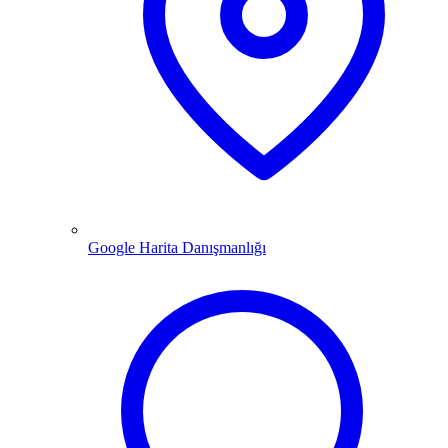
Google Harita Danışmanlığı