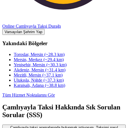
Online Çamlıyayla Taksi Durağı
Varsayılan Şehrim Yap
Yakındaki Bölgeler
Toroslar, Mersin
(~28.3 km)
Mersin, Merkez
(~29.4 km)
Yenişehir, Mersin
(~30.3 km)
Akdeniz, Mersin
(~31.4 km)
Mezitli, Mersin
(~37.1 km)
Ulukışla, Niğde
(~37.3 km)
Karaisalı, Adana
(~38.8 km)
Tüm Hizmet Noktalarını Gör
Çamlıyayla Taksi Hakkında Sık Sorulan
Sorular (SSS)
Camliyayla taksi aramalarında bulunmak istiyorum. Taksimi nasıl