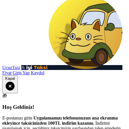
iyi
Taksi
UcuzTaxi
&
Fiyat
Giriş Yap
Kaydol
Kapat
🎁
Hoş Geldiniz!
E-postanızı girin
Uygulamamızı telefonunuzun ana ekranına
ekleyince taksicinizden 100TL indirim kazanın.
İndirimi
uygulamak için, seçtiğiniz taksicinizin sayfasından talep gönderin.