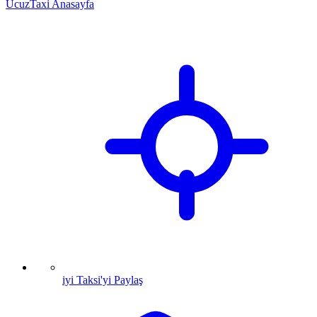
UcuzTaxi Anasayfa
iyi Taksi'yi Paylaş