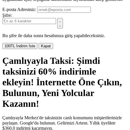
E-posta Adresiniz:
Şifre:
Bu şifre ile daha sonra hesabınıza giriş yapabileceksiniz.
100TL İndirim İste
Kapat
Çamlıyayla Taksi: Şimdi
taksinizi
60% indirimle
ekleyin!
İnternette Öne Çıkın,
Bulunun, Yeni Yolcular
Kazanın!
Çamlıyayla Merkez'de taksinizin canlı konumunu müşterilerinizle
paylaşın. Google'da bulunun. Gelirinizi Artırın.
Yıllık üyelikte
$360.0 indirimi kaçırmayın.