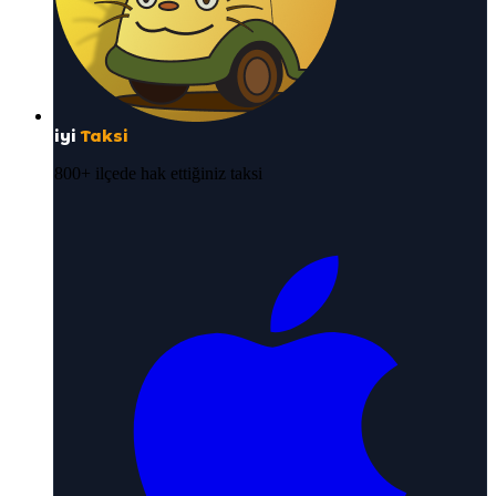
iyi
Taksi
800+ ilçede hak ettiğiniz taksi