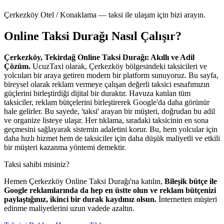
Çerkezköy Otel / Konaklama — taksi ile ulaşım için bizi arayın.
Online Taksi Durağı Nasıl Çalışır?
Çerkezköy, Tekirdağ Online Taksi Durağı: Akıllı ve Adil
Çözüm.
UcuzTaxi olarak, Çerkezköy bölgesindeki taksicileri ve
yolcuları bir araya getiren modern bir platform sunuyoruz. Bu sayfa,
bireysel olarak reklam vermeye çalışan değerli taksici esnafımızın
güçlerini birleştirdiği dijital bir duraktır. Havuza katılan tüm
taksiciler, reklam bütçelerini birleştirerek Google'da daha görünür
hale gelirler. Bu sayede, 'taksi' arayan bir müşteri, doğrudan bu adil
ve organize listeye ulaşır. Her tıklama, sıradaki taksicinin en sona
geçmesini sağlayarak sistemin adaletini korur. Bu, hem yolcular için
daha hızlı hizmet hem de taksiciler için daha düşük maliyetli ve etkili
bir müşteri kazanma yöntemi demektir.
Taksi sahibi misiniz?
Hemen Çerkezköy Online Taksi Durağı'na katılın,
Bileşik bütçe ile
Google reklamlarında da hep en üstte olun ve reklam bütçenizi
paylaştığınız, ikinci bir durak kaydınız olsun.
İnternetten müşteri
edinme maliyetlerini uzun vadede azaltın.