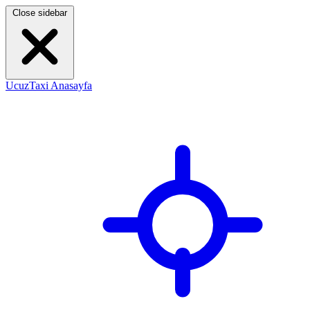
Close sidebar
UcuzTaxi Anasayfa