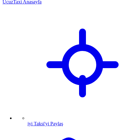
UcuzTaxi Anasayfa
iyi Taksi'yi Paylaş