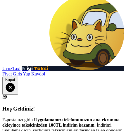
iyi
Taksi
UcuzTaxi
&
Fiyat
Giriş Yap
Kaydol
Kapat
🎁
Hoş Geldiniz!
E-postanızı girin
Uygulamamızı telefonunuzun ana ekranına
ekleyince taksicinizden 100TL indirim kazanın.
İndirimi
uygulamak için, seçtiğiniz taksicinizin sayfasından talep gönderin.