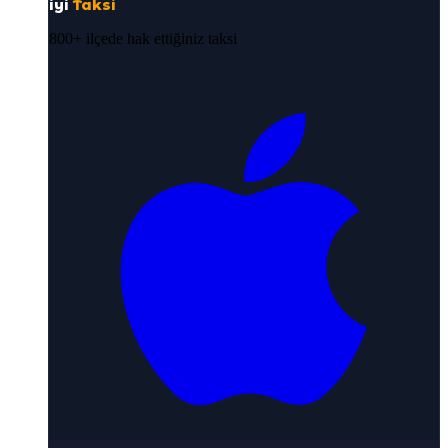
iyi
Taksi
800+ ilçede hak ettiğiniz taksi