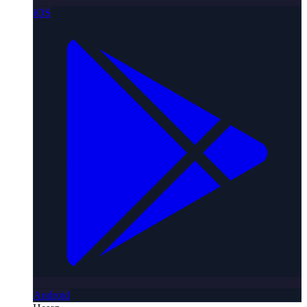
iOS
Android