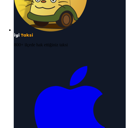
iyi
Taksi
800+ ilçede hak ettiğiniz taksi