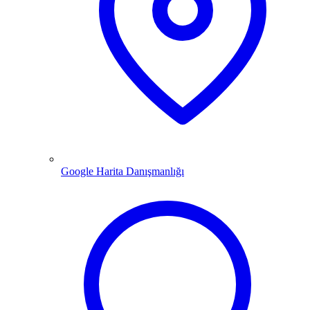
Google Harita Danışmanlığı