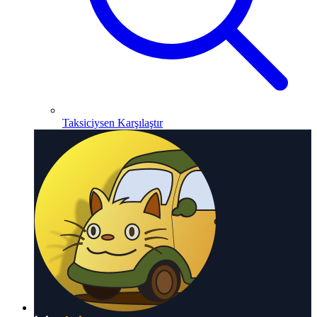
Taksiciysen Karşılaştır