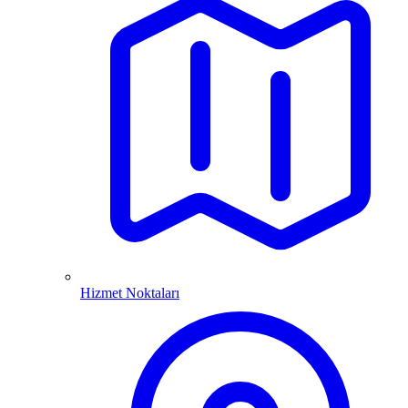
Hizmet Noktaları