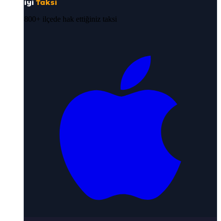
iyi
Taksi
800+ ilçede hak ettiğiniz taksi