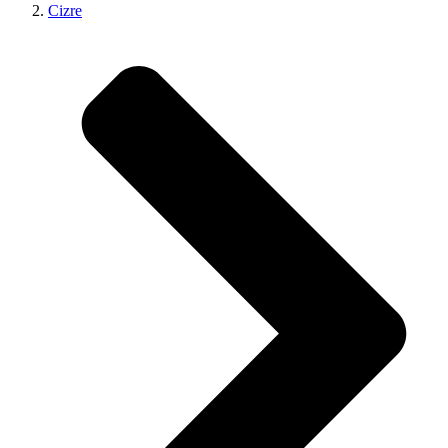
Cizre