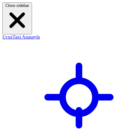
Close sidebar
UcuzTaxi Anasayfa