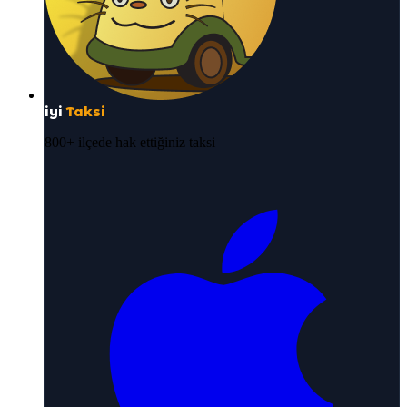
iyi
Taksi
800+ ilçede hak ettiğiniz taksi