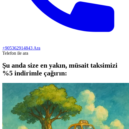
+905362914843
Ara
Telefon ile ara
Şu anda size en yakın, müsait taksimizi
%5 indirimle
çağırın: