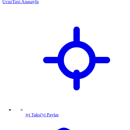
UcuzTaxi Anasayfa
iyi Taksi'yi Paylaş