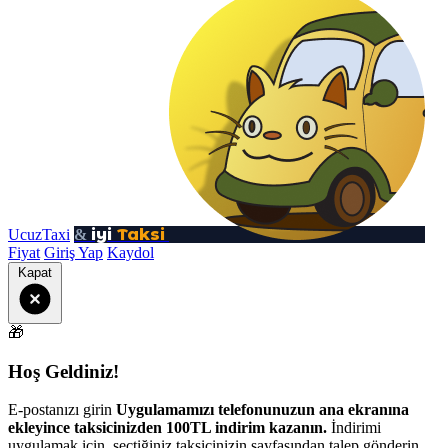
iyi
Taksi
UcuzTaxi
&
Fiyat
Giriş Yap
Kaydol
Kapat
🎁
Hoş Geldiniz!
E-postanızı girin
Uygulamamızı telefonunuzun ana ekranına
ekleyince taksicinizden 100TL indirim kazanın.
İndirimi
uygulamak için, seçtiğiniz taksicinizin sayfasından talep gönderin.