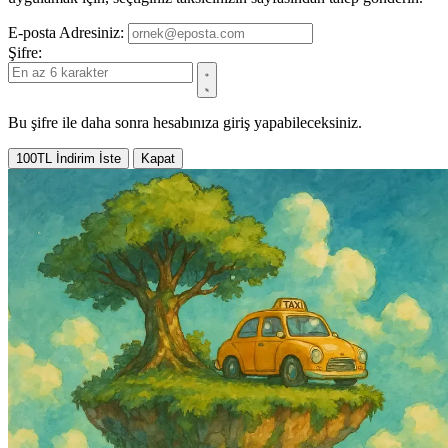
E-posta Adresiniz:
Şifre:
Bu şifre ile daha sonra hesabınıza giriş yapabileceksiniz.
100TL İndirim İste
Kapat