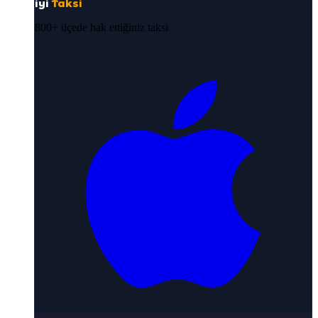
iyi
Taksi
800+ ilçede hak ettiğiniz taksi