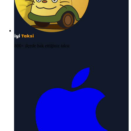
iyi
Taksi
800+ ilçede hak ettiğiniz taksi