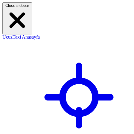
Close sidebar
UcuzTaxi Anasayfa