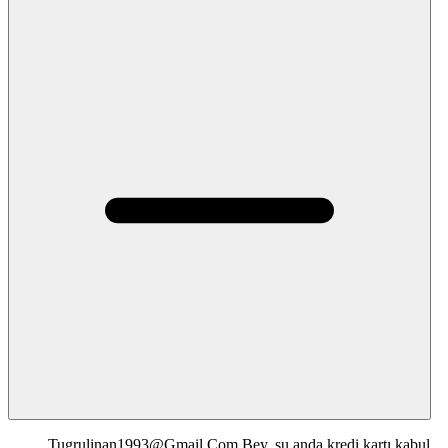
Tugrulinan1993@Gmail.Com
Bey, şu anda kredi kartı kabul