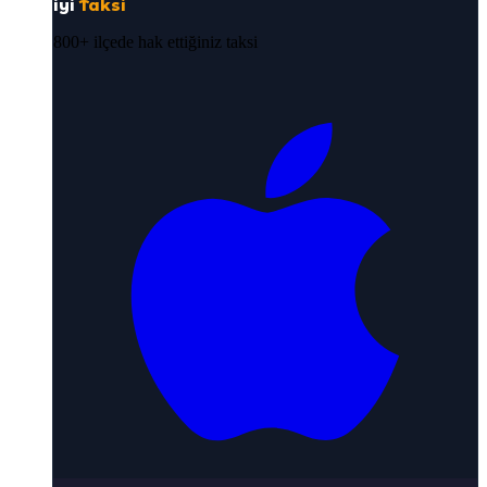
iyi
Taksi
800+ ilçede hak ettiğiniz taksi