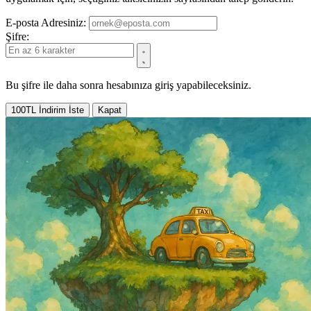
E-posta Adresiniz:
Şifre:
Bu şifre ile daha sonra hesabınıza giriş yapabileceksiniz.
100TL İndirim İste
Kapat