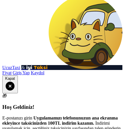
iyi
Taksi
UcuzTaxi
&
Fiyat
Giriş Yap
Kaydol
Kapat
🎁
Hoş Geldiniz!
E-postanızı girin
Uygulamamızı telefonunuzun ana ekranına
ekleyince taksicinizden 100TL indirim kazanın.
İndirimi
uygulamak için, seçtiğiniz taksicinizin sayfasından talep gönderin.