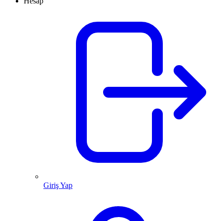
Hesap
Giriş Yap