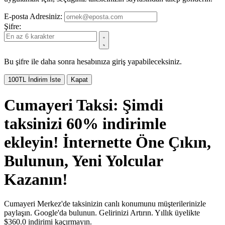
E-posta Adresiniz:
Şifre:
Bu şifre ile daha sonra hesabınıza giriş yapabileceksiniz.
100TL İndirim İste
Kapat
Cumayeri Taksi: Şimdi
taksinizi
60% indirimle
ekleyin!
İnternette Öne Çıkın,
Bulunun, Yeni Yolcular
Kazanın!
Cumayeri Merkez'de taksinizin canlı konumunu müşterilerinizle
paylaşın. Google'da bulunun. Gelirinizi Artırın.
Yıllık üyelikte
$360.0 indirimi kaçırmayın.