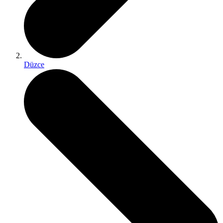
Düzce