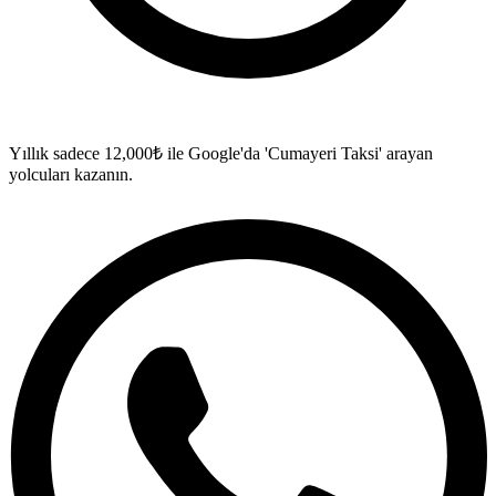
Yıllık sadece 12,000₺ ile Google'da 'Cumayeri Taksi' arayan
yolcuları kazanın.