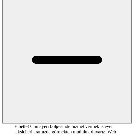
Elbette! Cumayeri bölgesinde hizmet vermek isteyen
taksicileri aramızda görmekten mutluluk duyarız. Web