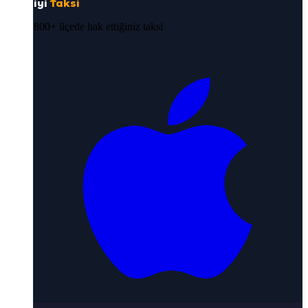
iyi
Taksi
800+ ilçede hak ettiğiniz taksi