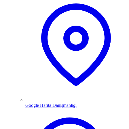
Google Harita Danışmanlığı