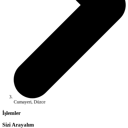
Cumayeri, Düzce
İşlemler
Sizi Arayalım