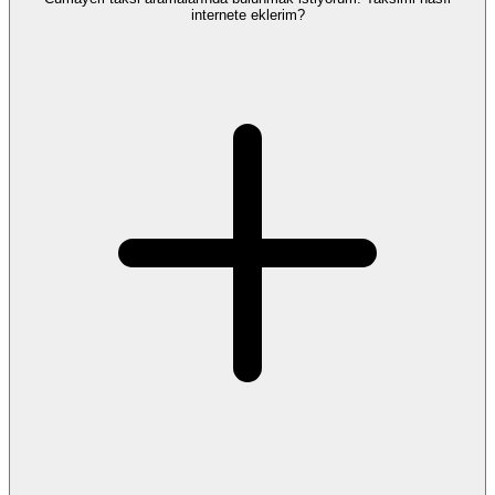
internete eklerim?