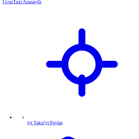
UcuzTaxi Anasayfa
iyi Taksi'yi Paylaş