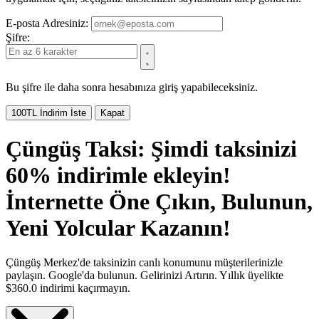
E-posta Adresiniz:
Şifre:
Bu şifre ile daha sonra hesabınıza giriş yapabileceksiniz.
100TL İndirim İste
Kapat
Çüngüş Taksi: Şimdi taksinizi
60% indirimle ekleyin!
İnternette Öne Çıkın, Bulunun,
Yeni Yolcular Kazanın!
Çüngüş Merkez'de taksinizin canlı konumunu müşterilerinizle
paylaşın. Google'da bulunun. Gelirinizi Artırın.
Yıllık üyelikte
$360.0 indirimi kaçırmayın.