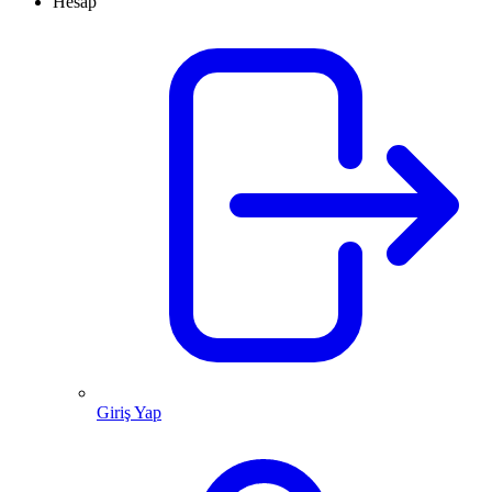
Hesap
Giriş Yap