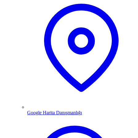
Google Harita Danışmanlığı