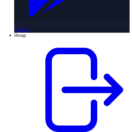
Android
Hesap