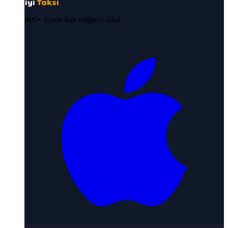
iyi
Taksi
800+ ilçede hak ettiğiniz taksi