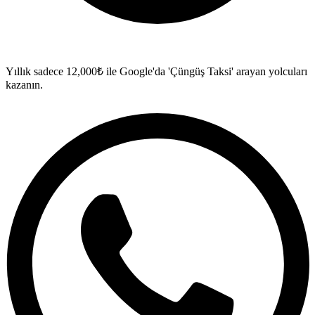
Yıllık sadece 12,000₺ ile Google'da 'Çüngüş Taksi' arayan yolcuları
kazanın.