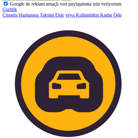
Google ile reklam amaçlı veri paylaşımına izin veriyorum.
Gizlilik
Çüngüş Haritasına Taksini Ekle
veya Kullandığın Kadar Öde