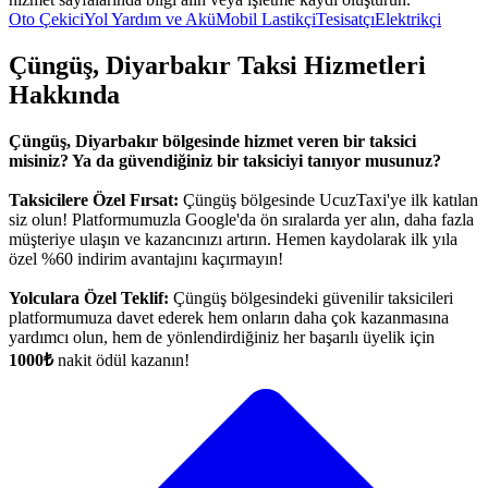
Oto Çekici
Yol Yardım ve Akü
Mobil Lastikçi
Tesisatçı
Elektrikçi
Çüngüş, Diyarbakır Taksi Hizmetleri
Hakkında
Çüngüş, Diyarbakır bölgesinde hizmet veren bir taksici
misiniz? Ya da güvendiğiniz bir taksiciyi tanıyor musunuz?
Taksicilere Özel Fırsat:
Çüngüş bölgesinde UcuzTaxi'ye ilk katılan
siz olun! Platformumuzla Google'da ön sıralarda yer alın, daha fazla
müşteriye ulaşın ve kazancınızı artırın. Hemen kaydolarak ilk yıla
özel %60 indirim avantajını kaçırmayın!
Yolculara Özel Teklif:
Çüngüş bölgesindeki güvenilir taksicileri
platformumuza davet ederek hem onların daha çok kazanmasına
yardımcı olun, hem de yönlendirdiğiniz her başarılı üyelik için
1000₺
nakit ödül kazanın!