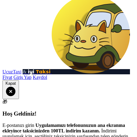
iyi
Taksi
UcuzTaxi
&
Fiyat
Giriş Yap
Kaydol
Kapat
🎁
Hoş Geldiniz!
E-postanızı girin
Uygulamamızı telefonunuzun ana ekranına
ekleyince taksicinizden 100TL indirim kazanın.
İndirimi
uygulamak için, seçtiğiniz taksicinizin sayfasından talep gönderin.