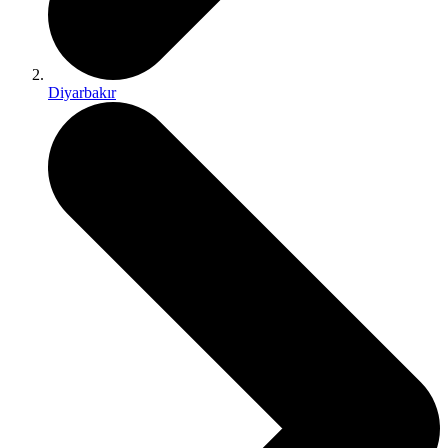
Diyarbakır