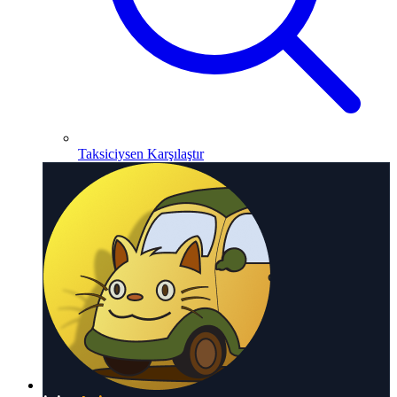
Taksiciysen Karşılaştır