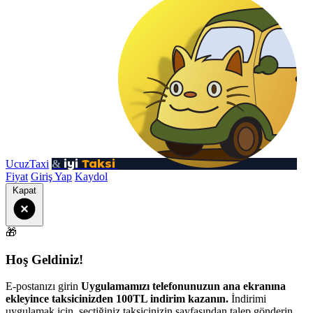
iyi
Taksi
UcuzTaxi
&
Fiyat
Giriş Yap
Kaydol
Kapat
🎁
Hoş Geldiniz!
E-postanızı girin
Uygulamamızı telefonunuzun ana ekranına
ekleyince taksicinizden 100TL indirim kazanın.
İndirimi
uygulamak için, seçtiğiniz taksicinizin sayfasından talep gönderin.