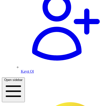
Kayıt Ol
Open sidebar