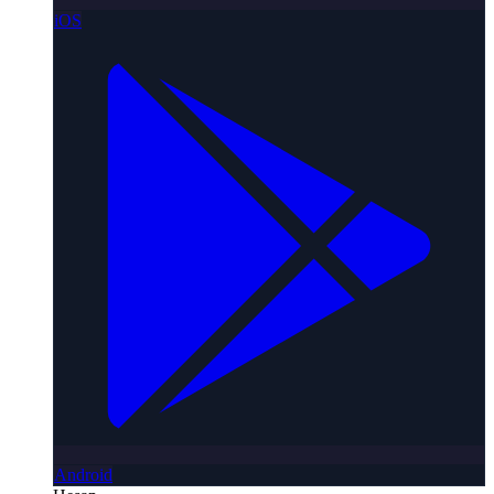
iOS
Android