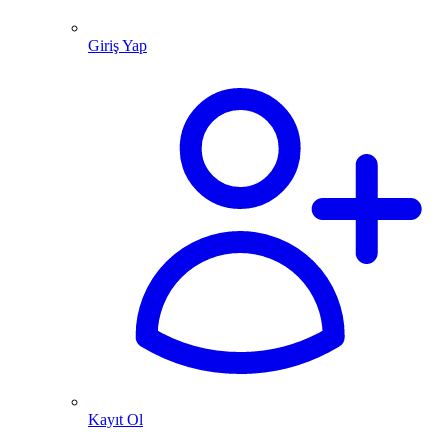
Giriş Yap
Kayıt Ol