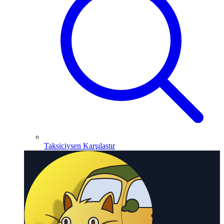
Taksiciysen Karşılaştır