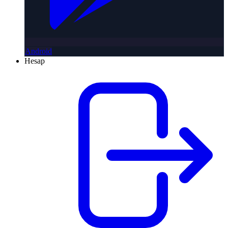
Android
Hesap