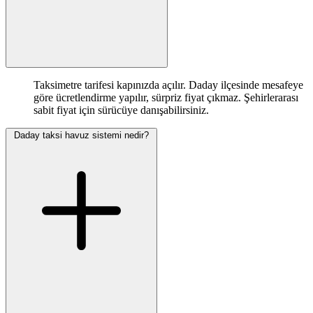
Taksimetre tarifesi kapınızda açılır. Daday ilçesinde mesafeye
göre ücretlendirme yapılır, sürpriz fiyat çıkmaz. Şehirlerarası
sabit fiyat için sürücüye danışabilirsiniz.
Daday taksi havuz sistemi nedir?