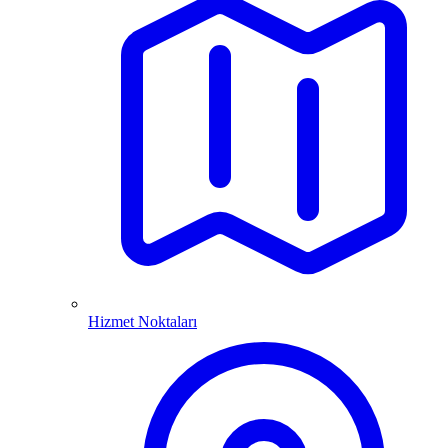
Hizmet Noktaları