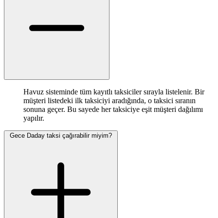
Havuz sisteminde tüm kayıtlı taksiciler sırayla listelenir. Bir
müşteri listedeki ilk taksiciyi aradığında, o taksici sıranın
sonuna geçer. Bu sayede her taksiciye eşit müşteri dağılımı
yapılır.
Gece Daday taksi çağırabilir miyim?