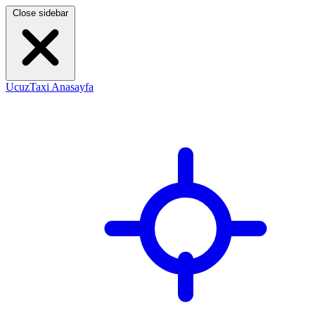
Close sidebar
UcuzTaxi Anasayfa