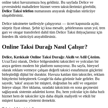
online taksi havuzumuza hoş geldiniz. Bu sayfada Delice ve
çevresindeki mahallelere hizmet veren taksicilerimizi görebilir,
Delice Taksi telefon
numarasını arayarak doğrudan sürücüye
ulaşabilirsiniz.
Delice taksimetre tarifesiyle çalışıyoruz — ücret kapınızda açılır,
sürpriz fiyat olmaz. Şehir içi kısa mesafe, şehirlerarası uzun yol, tren
garı ve otogar transferleri dahil tüm Delice Taksi ihtiyaçlarınız için
listeden ilk sürücüyü arayabilirsiniz.
Online Taksi Durağı Nasıl Çalışır?
Delice, Kırıkkale Online Taksi Durağı: Akıllı ve Adil Çözüm.
UcuzTaxi olarak, Delice bölgesindeki taksicileri ve yolcuları bir
araya getiren modern bir platform sunuyoruz. Bu sayfa, bireysel
olarak reklam vermeye çalışan değerli taksici esnafımızın güçlerini
birleştirdiği dijital bir duraktır. Havuza katılan tüm taksiciler, reklam
bütçelerini birleştirerek Google'da daha görünür hale gelirler. Bu
sayede, 'taksi' arayan bir müşteri, doğrudan bu adil ve organize
listeye ulaşır. Her tıklama, sıradaki taksicinin en sona geçmesini
sağlayarak sistemin adaletini korur. Bu, hem yolcular için daha hızlı
hizmet hem de taksiciler için daha düşük maliyetli ve etkili bir
müşteri kazanma yöntemi demektir.