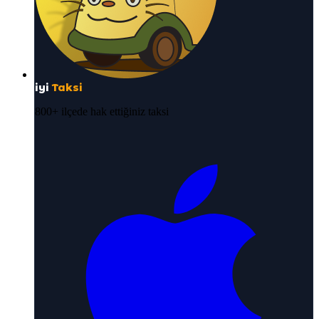
iyi
Taksi
800+ ilçede hak ettiğiniz taksi