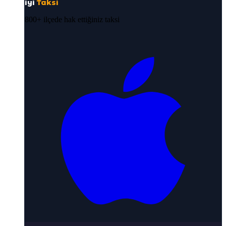
iyi
Taksi
800+ ilçede hak ettiğiniz taksi