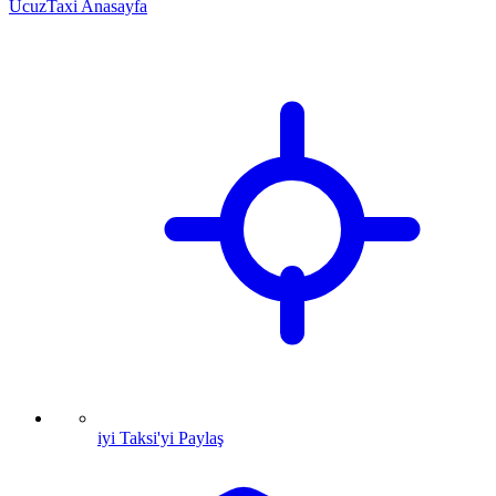
UcuzTaxi Anasayfa
iyi Taksi'yi Paylaş