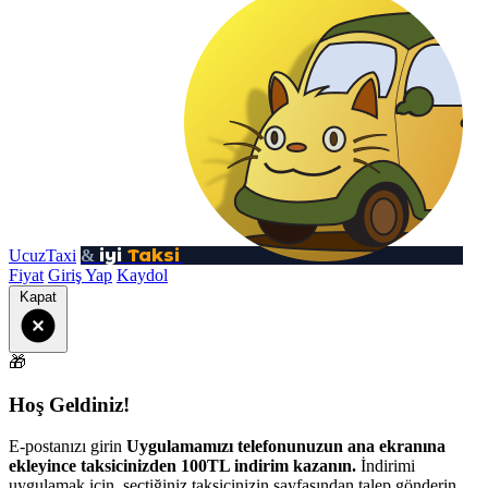
iyi
Taksi
UcuzTaxi
&
Fiyat
Giriş Yap
Kaydol
Kapat
🎁
Hoş Geldiniz!
E-postanızı girin
Uygulamamızı telefonunuzun ana ekranına
ekleyince taksicinizden 100TL indirim kazanın.
İndirimi
uygulamak için, seçtiğiniz taksicinizin sayfasından talep gönderin.