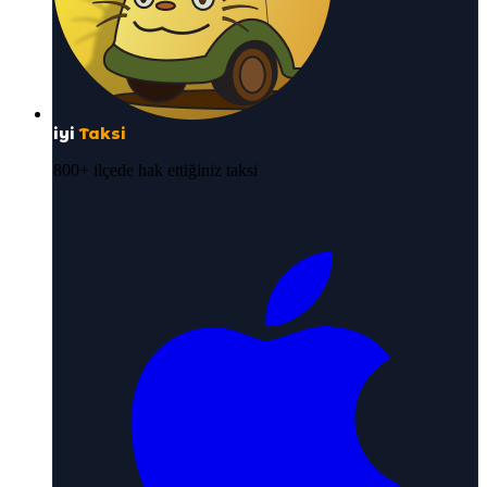
iyi
Taksi
800+ ilçede hak ettiğiniz taksi