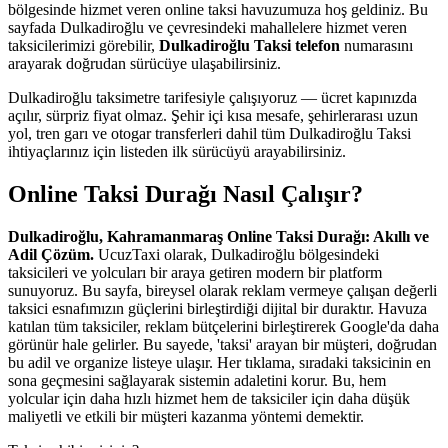
bölgesinde hizmet veren online taksi havuzumuza hoş geldiniz. Bu
sayfada Dulkadiroğlu ve çevresindeki mahallelere hizmet veren
taksicilerimizi görebilir,
Dulkadiroğlu Taksi telefon
numarasını
arayarak doğrudan sürücüye ulaşabilirsiniz.
Dulkadiroğlu taksimetre tarifesiyle çalışıyoruz — ücret kapınızda
açılır, sürpriz fiyat olmaz. Şehir içi kısa mesafe, şehirlerarası uzun
yol, tren garı ve otogar transferleri dahil tüm Dulkadiroğlu Taksi
ihtiyaçlarınız için listeden ilk sürücüyü arayabilirsiniz.
Online Taksi Durağı Nasıl Çalışır?
Dulkadiroğlu, Kahramanmaraş Online Taksi Durağı: Akıllı ve
Adil Çözüm.
UcuzTaxi olarak, Dulkadiroğlu bölgesindeki
taksicileri ve yolcuları bir araya getiren modern bir platform
sunuyoruz. Bu sayfa, bireysel olarak reklam vermeye çalışan değerli
taksici esnafımızın güçlerini birleştirdiği dijital bir duraktır. Havuza
katılan tüm taksiciler, reklam bütçelerini birleştirerek Google'da daha
görünür hale gelirler. Bu sayede, 'taksi' arayan bir müşteri, doğrudan
bu adil ve organize listeye ulaşır. Her tıklama, sıradaki taksicinin en
sona geçmesini sağlayarak sistemin adaletini korur. Bu, hem
yolcular için daha hızlı hizmet hem de taksiciler için daha düşük
maliyetli ve etkili bir müşteri kazanma yöntemi demektir.