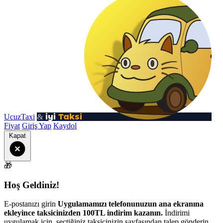
iyi
Taksi
UcuzTaxi
&
Fiyat
Giriş Yap
Kaydol
Kapat
🎁
Hoş Geldiniz!
E-postanızı girin
Uygulamamızı telefonunuzun ana ekranına
ekleyince taksicinizden 100TL indirim kazanın.
İndirimi
uygulamak için, seçtiğiniz taksicinizin sayfasından talep gönderin.