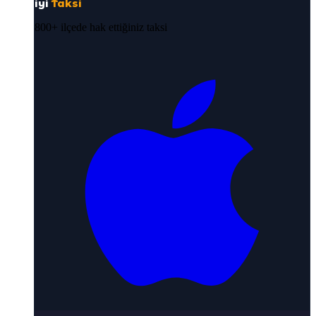
iyi
Taksi
800+ ilçede hak ettiğiniz taksi