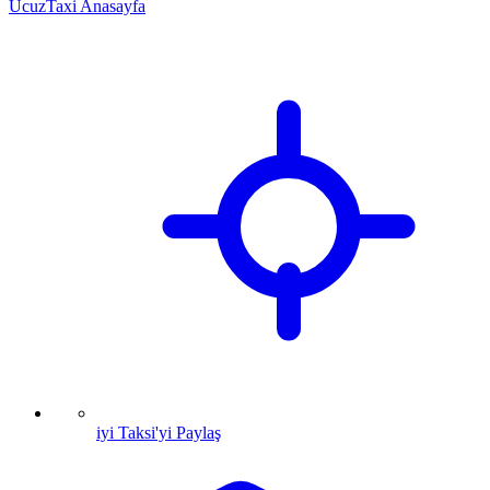
UcuzTaxi Anasayfa
iyi Taksi'yi Paylaş