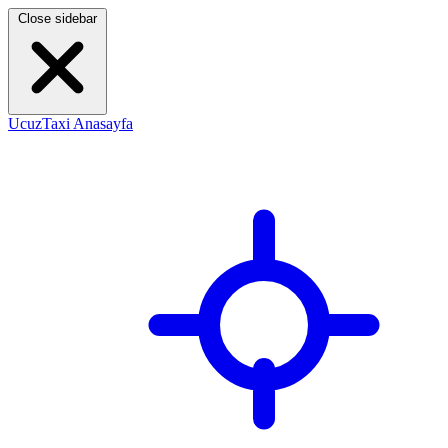
Close sidebar
UcuzTaxi Anasayfa