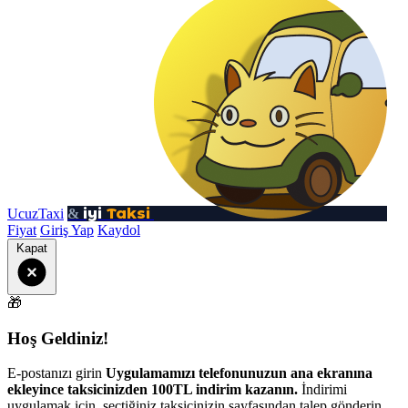
iyi
Taksi
UcuzTaxi
&
Fiyat
Giriş Yap
Kaydol
Kapat
🎁
Hoş Geldiniz!
E-postanızı girin
Uygulamamızı telefonunuzun ana ekranına
ekleyince taksicinizden 100TL indirim kazanın.
İndirimi
uygulamak için, seçtiğiniz taksicinizin sayfasından talep gönderin.