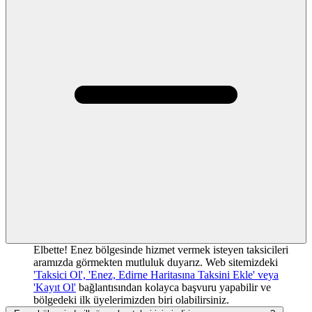
Elbette! Enez bölgesinde hizmet vermek isteyen taksicileri
aramızda görmekten mutluluk duyarız. Web sitemizdeki
'Taksici Ol', 'Enez, Edirne Haritasına Taksini Ekle' veya
'Kayıt Ol'
bağlantısından kolayca başvuru yapabilir ve
bölgedeki ilk üyelerimizden biri olabilirsiniz.