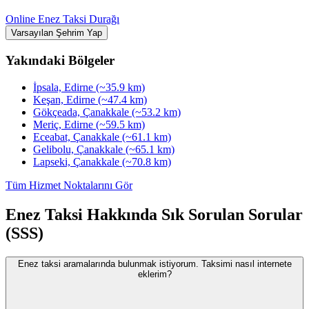
Online Enez Taksi Durağı
Varsayılan Şehrim Yap
Yakındaki Bölgeler
İpsala, Edirne
(~35.9 km)
Keşan, Edirne
(~47.4 km)
Gökçeada, Çanakkale
(~53.2 km)
Meriç, Edirne
(~59.5 km)
Eceabat, Çanakkale
(~61.1 km)
Gelibolu, Çanakkale
(~65.1 km)
Lapseki, Çanakkale
(~70.8 km)
Tüm Hizmet Noktalarını Gör
Enez Taksi Hakkında Sık Sorulan Sorular
(SSS)
Enez taksi aramalarında bulunmak istiyorum. Taksimi nasıl internete
eklerim?