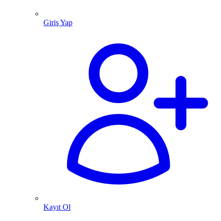
Giriş Yap
Kayıt Ol