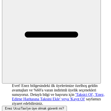
Evet! Enez bölgesindeki ilk üyelerimize özelhoş geldin
avantajları ve %60'a varan indirimli üyelik seçenekleri
sunuyoruz. Detaylı bilgi ve başvuru için
'Taksici Ol', 'Enez,
Edirne Haritasına Taksini Ekle' veya 'Kayıt Ol'
sayfamızı
ziyaret edebilirsiniz.
Enez UcuzTaxi'ye üye olmak güvenli mi?