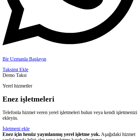
Bir Uzmanla Başlayın
Taksimi Ekle
Demo Taksi
Yerel hizmetler
Enez işletmeleri
Telefonla hizmet veren yerel işletmeleri bulun veya kendi işletmenizi
ekleyin.
İşletmeni ekle
Enez için henüz yayınlanmış yerel işletme yok.
Aşağıdaki hizmet
sayfalarında bilgi alın veya işletme kaydı oluşturun.