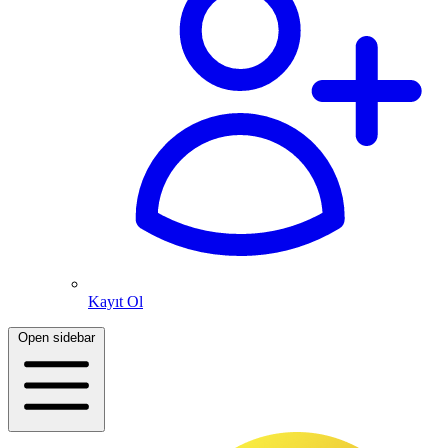
Kayıt Ol
Open sidebar