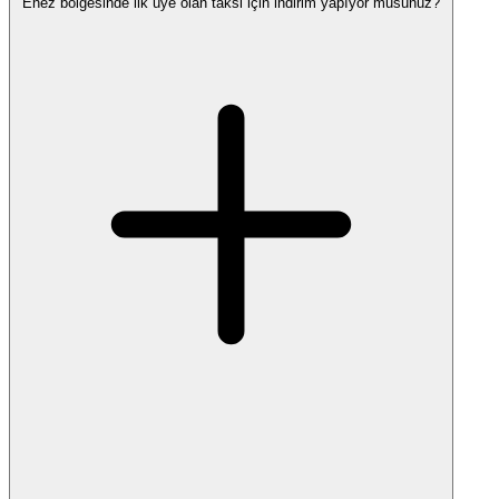
Enez bölgesinde ilk üye olan taksi için indirim yapıyor musunuz?