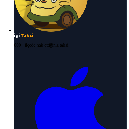
iyi
Taksi
800+ ilçede hak ettiğiniz taksi