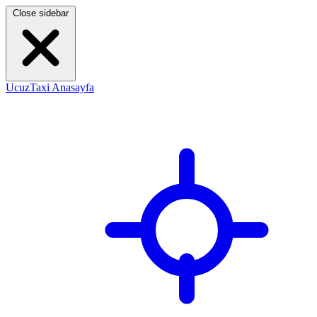
Close sidebar
UcuzTaxi Anasayfa