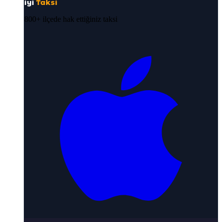
iyi
Taksi
800+ ilçede hak ettiğiniz taksi