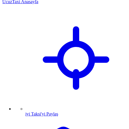
UcuzTaxi Anasayfa
iyi Taksi'yi Paylaş