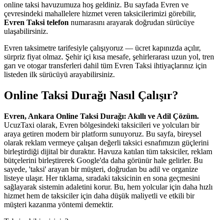
online taksi havuzumuza hoş geldiniz. Bu sayfada Evren ve
çevresindeki mahallelere hizmet veren taksicilerimizi görebilir,
Evren Taksi telefon
numarasını arayarak doğrudan sürücüye
ulaşabilirsiniz.
Evren taksimetre tarifesiyle çalışıyoruz — ücret kapınızda açılır,
sürpriz fiyat olmaz. Şehir içi kısa mesafe, şehirlerarası uzun yol, tren
garı ve otogar transferleri dahil tüm Evren Taksi ihtiyaçlarınız için
listeden ilk sürücüyü arayabilirsiniz.
Online Taksi Durağı Nasıl Çalışır?
Evren, Ankara Online Taksi Durağı: Akıllı ve Adil Çözüm.
UcuzTaxi olarak, Evren bölgesindeki taksicileri ve yolcuları bir
araya getiren modern bir platform sunuyoruz. Bu sayfa, bireysel
olarak reklam vermeye çalışan değerli taksici esnafımızın güçlerini
birleştirdiği dijital bir duraktır. Havuza katılan tüm taksiciler, reklam
bütçelerini birleştirerek Google'da daha görünür hale gelirler. Bu
sayede, 'taksi' arayan bir müşteri, doğrudan bu adil ve organize
listeye ulaşır. Her tıklama, sıradaki taksicinin en sona geçmesini
sağlayarak sistemin adaletini korur. Bu, hem yolcular için daha hızlı
hizmet hem de taksiciler için daha düşük maliyetli ve etkili bir
müşteri kazanma yöntemi demektir.