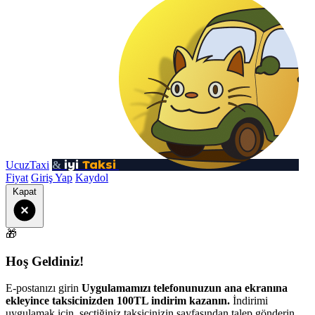
iyi
Taksi
UcuzTaxi
&
Fiyat
Giriş Yap
Kaydol
Kapat
🎁
Hoş Geldiniz!
E-postanızı girin
Uygulamamızı telefonunuzun ana ekranına
ekleyince taksicinizden 100TL indirim kazanın.
İndirimi
uygulamak için, seçtiğiniz taksicinizin sayfasından talep gönderin.