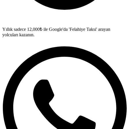
Yıllık sadece 12,000₺ ile Google'da 'Felahiye Taksi' arayan
yolcuları kazanın.