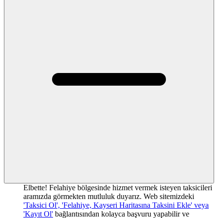
Elbette! Felahiye bölgesinde hizmet vermek isteyen taksicileri
aramızda görmekten mutluluk duyarız. Web sitemizdeki
'Taksici Ol', 'Felahiye, Kayseri Haritasına Taksini Ekle' veya
'Kayıt Ol'
bağlantısından kolayca başvuru yapabilir ve