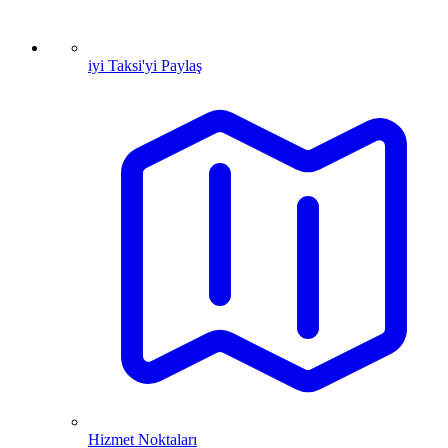
iyi Taksi'yi Paylaş
Hizmet Noktaları