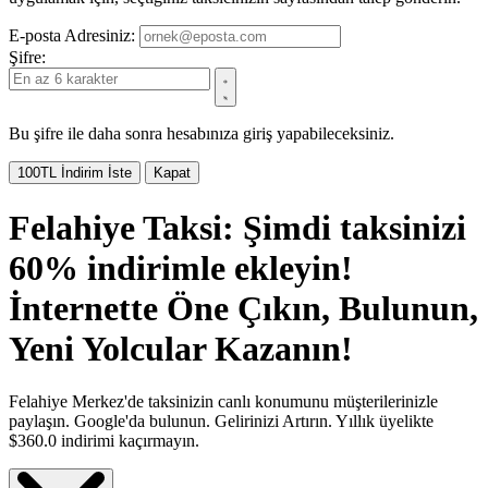
E-posta Adresiniz:
Şifre:
Bu şifre ile daha sonra hesabınıza giriş yapabileceksiniz.
100TL İndirim İste
Kapat
Felahiye Taksi: Şimdi taksinizi
60% indirimle ekleyin!
İnternette Öne Çıkın, Bulunun,
Yeni Yolcular Kazanın!
Felahiye Merkez'de taksinizin canlı konumunu müşterilerinizle
paylaşın. Google'da bulunun. Gelirinizi Artırın.
Yıllık üyelikte
$360.0 indirimi kaçırmayın.