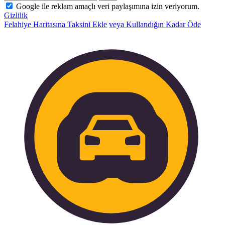
Google ile reklam amaçlı veri paylaşımına izin veriyorum.
Gizlilik
Felahiye Haritasına Taksini Ekle
veya Kullandığın Kadar Öde