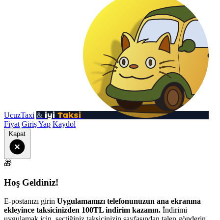
iyi
Taksi
UcuzTaxi
&
Fiyat
Giriş Yap
Kaydol
Kapat
🎁
Hoş Geldiniz!
E-postanızı girin
Uygulamamızı telefonunuzun ana ekranına
ekleyince taksicinizden 100TL indirim kazanın.
İndirimi
uygulamak için, seçtiğiniz taksicinizin sayfasından talep gönderin.