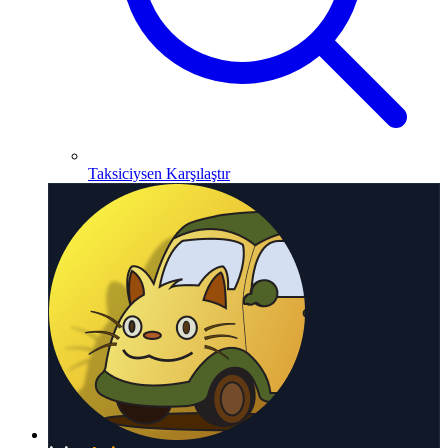
Taksiciysen Karşılaştır