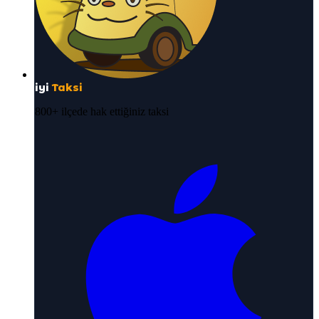
iyi
Taksi
800+ ilçede hak ettiğiniz taksi