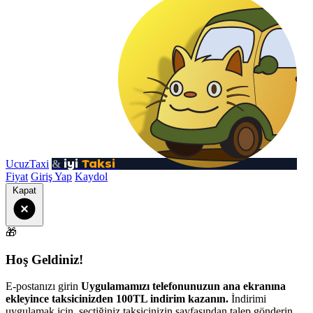
iyi
Taksi
UcuzTaxi
&
Fiyat
Giriş Yap
Kaydol
Kapat
🎁
Hoş Geldiniz!
E-postanızı girin
Uygulamamızı telefonunuzun ana ekranına
ekleyince taksicinizden 100TL indirim kazanın.
İndirimi
uygulamak için, seçtiğiniz taksicinizin sayfasından talep gönderin.