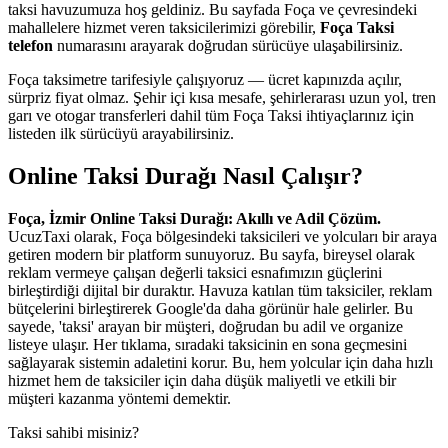
taksi havuzumuza hoş geldiniz. Bu sayfada Foça ve çevresindeki
mahallelere hizmet veren taksicilerimizi görebilir,
Foça Taksi
telefon
numarasını arayarak doğrudan sürücüye ulaşabilirsiniz.
Foça taksimetre tarifesiyle çalışıyoruz — ücret kapınızda açılır,
sürpriz fiyat olmaz. Şehir içi kısa mesafe, şehirlerarası uzun yol, tren
garı ve otogar transferleri dahil tüm Foça Taksi ihtiyaçlarınız için
listeden ilk sürücüyü arayabilirsiniz.
Online Taksi Durağı Nasıl Çalışır?
Foça, İzmir Online Taksi Durağı: Akıllı ve Adil Çözüm.
UcuzTaxi olarak, Foça bölgesindeki taksicileri ve yolcuları bir araya
getiren modern bir platform sunuyoruz. Bu sayfa, bireysel olarak
reklam vermeye çalışan değerli taksici esnafımızın güçlerini
birleştirdiği dijital bir duraktır. Havuza katılan tüm taksiciler, reklam
bütçelerini birleştirerek Google'da daha görünür hale gelirler. Bu
sayede, 'taksi' arayan bir müşteri, doğrudan bu adil ve organize
listeye ulaşır. Her tıklama, sıradaki taksicinin en sona geçmesini
sağlayarak sistemin adaletini korur. Bu, hem yolcular için daha hızlı
hizmet hem de taksiciler için daha düşük maliyetli ve etkili bir
müşteri kazanma yöntemi demektir.
Taksi sahibi misiniz?