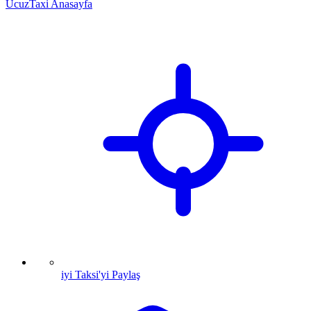
UcuzTaxi Anasayfa
iyi Taksi'yi Paylaş