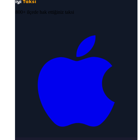
iyi
Taksi
800+ ilçede hak ettiğiniz taksi