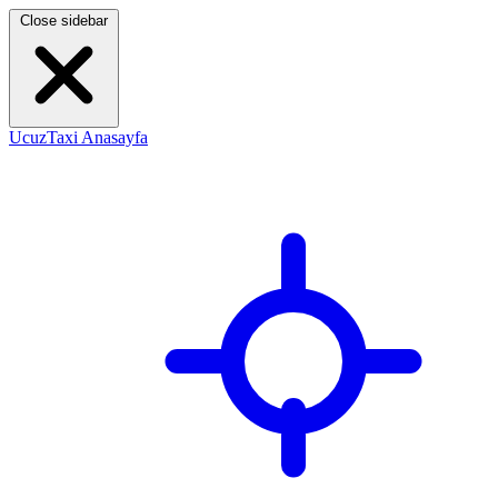
Close sidebar
UcuzTaxi Anasayfa