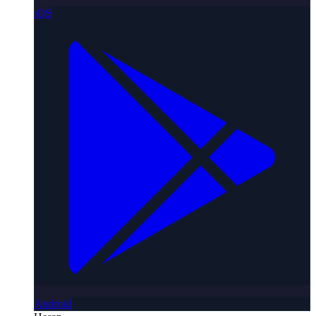
iOS
Android