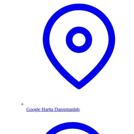
Google Harita Danışmanlığı