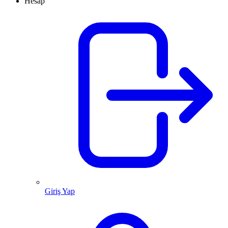
Hesap
Giriş Yap