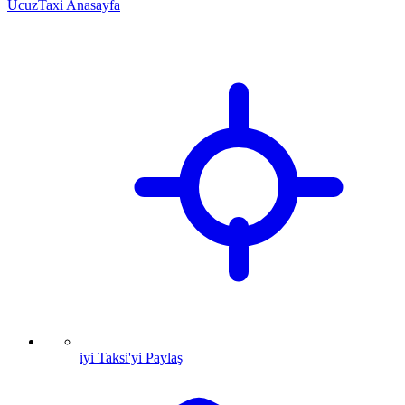
UcuzTaxi Anasayfa
iyi Taksi'yi Paylaş