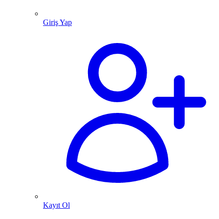
Giriş Yap
Kayıt Ol