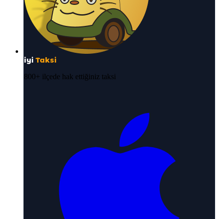
iyi
Taksi
800+ ilçede hak ettiğiniz taksi