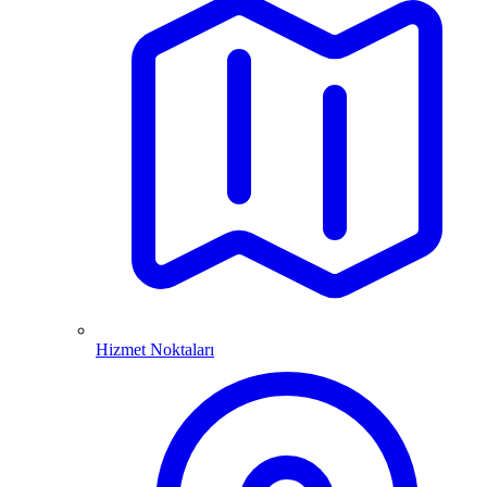
Hizmet Noktaları