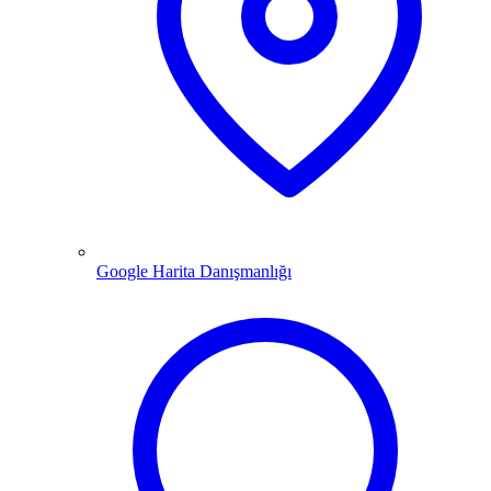
Google Harita Danışmanlığı