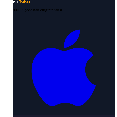
iyi
Taksi
800+ ilçede hak ettiğiniz taksi