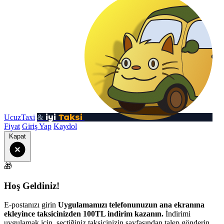
iyi
Taksi
UcuzTaxi
&
Fiyat
Giriş Yap
Kaydol
Kapat
🎁
Hoş Geldiniz!
E-postanızı girin
Uygulamamızı telefonunuzun ana ekranına
ekleyince taksicinizden 100TL indirim kazanın.
İndirimi
uygulamak için, seçtiğiniz taksicinizin sayfasından talep gönderin.