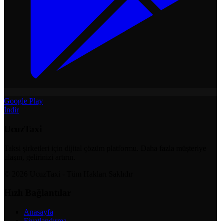
Google Play
İndir
UcuzTaxi
Taksi şirketleri için dijital çözüm platformu. Daha fazla müşteriye
ulaşın, gelirinizi artırın.
© 2026 UcuzTaxi - Tüm Hakları Saklıdır
Hızlı Bağlantılar
Anasayfa
Fiyatlandırma