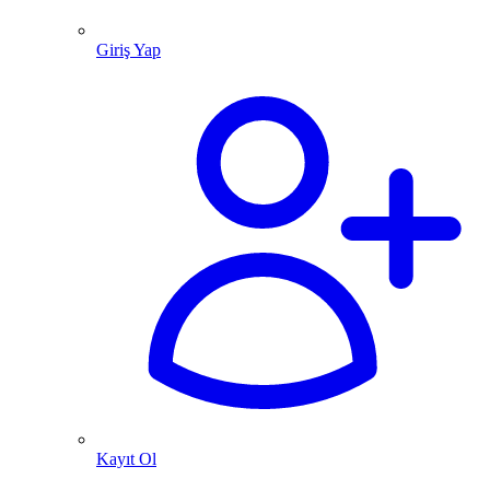
Giriş Yap
Kayıt Ol