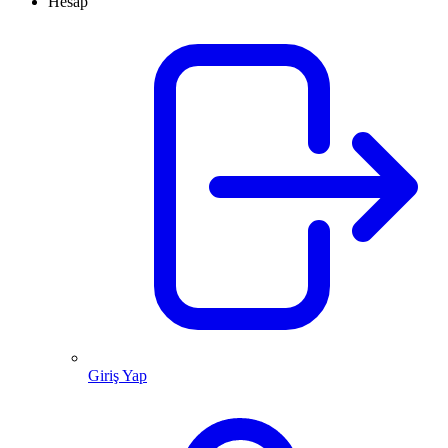
Hesap
Giriş Yap