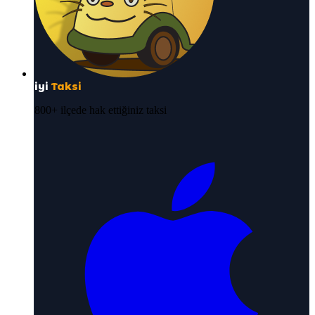
iyi
Taksi
800+ ilçede hak ettiğiniz taksi