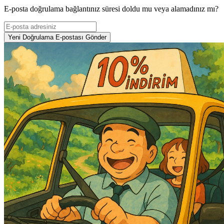
E-posta doğrulama bağlantınız süresi doldu mu veya alamadınız mı?