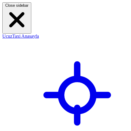
Close sidebar
UcuzTaxi Anasayfa