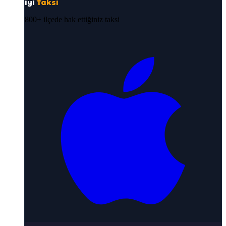
iyi
Taksi
800+ ilçede hak ettiğiniz taksi