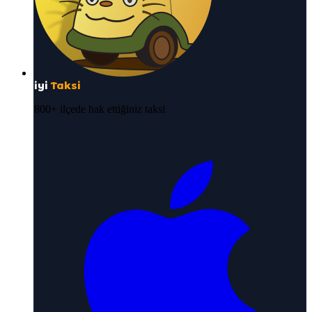
iyi
Taksi
800+ ilçede hak ettiğiniz taksi