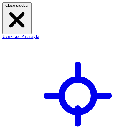
Close sidebar
UcuzTaxi Anasayfa