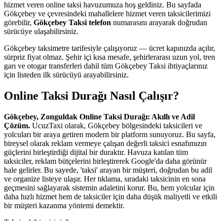
hizmet veren online taksi havuzumuza hoş geldiniz. Bu sayfada
Gökçebey ve çevresindeki mahallelere hizmet veren taksicilerimizi
görebilir,
Gökçebey Taksi telefon
numarasını arayarak doğrudan
sürücüye ulaşabilirsiniz.
Gökçebey taksimetre tarifesiyle çalışıyoruz — ücret kapınızda açılır,
sürpriz fiyat olmaz. Şehir içi kısa mesafe, şehirlerarası uzun yol, tren
garı ve otogar transferleri dahil tüm Gökçebey Taksi ihtiyaçlarınız
için listeden ilk sürücüyü arayabilirsiniz.
Online Taksi Durağı Nasıl Çalışır?
Gökçebey, Zonguldak Online Taksi Durağı: Akıllı ve Adil
Çözüm.
UcuzTaxi olarak, Gökçebey bölgesindeki taksicileri ve
yolcuları bir araya getiren modern bir platform sunuyoruz. Bu sayfa,
bireysel olarak reklam vermeye çalışan değerli taksici esnafımızın
güçlerini birleştirdiği dijital bir duraktır. Havuza katılan tüm
taksiciler, reklam bütçelerini birleştirerek Google'da daha görünür
hale gelirler. Bu sayede, 'taksi' arayan bir müşteri, doğrudan bu adil
ve organize listeye ulaşır. Her tıklama, sıradaki taksicinin en sona
geçmesini sağlayarak sistemin adaletini korur. Bu, hem yolcular için
daha hızlı hizmet hem de taksiciler için daha düşük maliyetli ve etkili
bir müşteri kazanma yöntemi demektir.