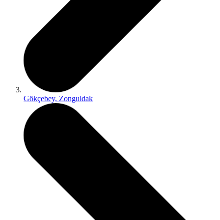
Gökçebey, Zonguldak