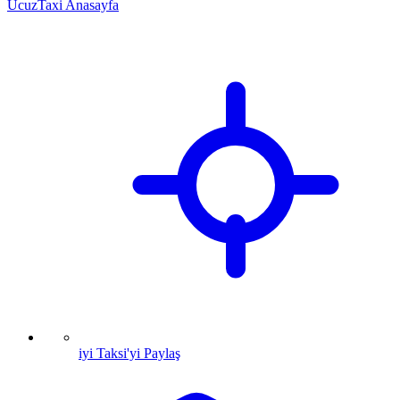
UcuzTaxi Anasayfa
iyi Taksi'yi Paylaş