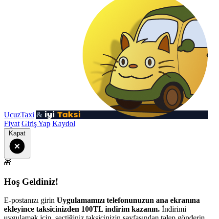
iyi
Taksi
UcuzTaxi
&
Fiyat
Giriş Yap
Kaydol
Kapat
🎁
Hoş Geldiniz!
E-postanızı girin
Uygulamamızı telefonunuzun ana ekranına
ekleyince taksicinizden 100TL indirim kazanın.
İndirimi
uygulamak için, seçtiğiniz taksicinizin sayfasından talep gönderin.