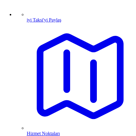
iyi Taksi'yi Paylaş
Hizmet Noktaları