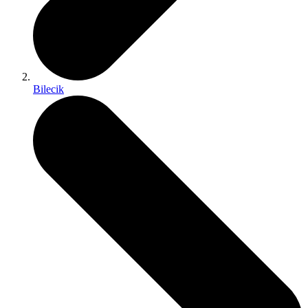
Bilecik