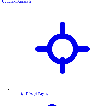
UcuzTaxi Anasayfa
iyi Taksi'yi Paylaş