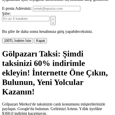
E-posta Adresiniz:
Şifre:
Bu şifre ile daha sonra hesabınıza giriş yapabileceksiniz.
100TL İndirim İste
Kapat
Gölpazarı Taksi: Şimdi
taksinizi
60% indirimle
ekleyin!
İnternette Öne Çıkın,
Bulunun, Yeni Yolcular
Kazanın!
Gölpazarı Merkez'de taksinizin canlı konumunu müşterilerinizle
paylaşın. Google'da bulunun. Gelirinizi Artırın.
Yıllık üyelikte
$360.0 indirimi kaçırmayın.