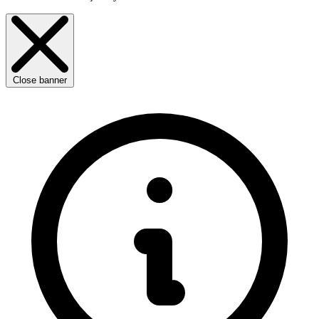
Close banner