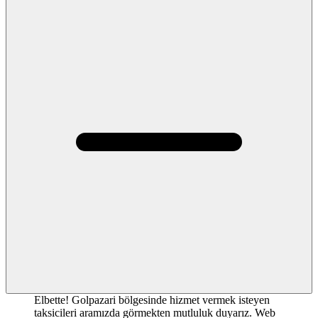
Elbette! Golpazari bölgesinde hizmet vermek isteyen
taksicileri aramızda görmekten mutluluk duyarız. Web