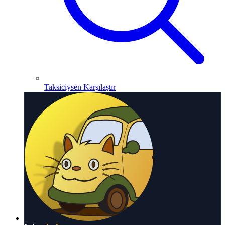
Taksiciysen Karşılaştır