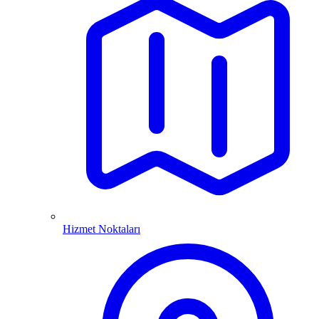
Hizmet Noktaları