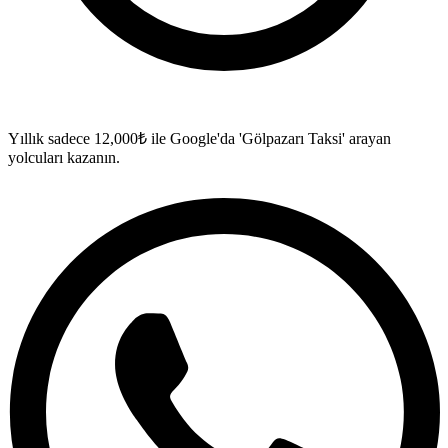
Yıllık sadece 12,000₺ ile Google'da 'Gölpazarı Taksi' arayan
yolcuları kazanın.