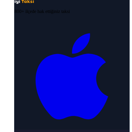
iyi
Taksi
800+ ilçede hak ettiğiniz taksi