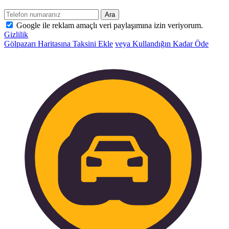
Ara
Google ile reklam amaçlı veri paylaşımına izin veriyorum.
Gizlilik
Gölpazarı Haritasına Taksini Ekle
veya Kullandığın Kadar Öde