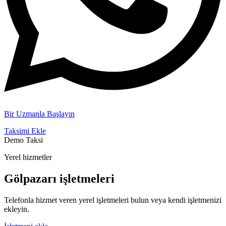
Bir Uzmanla Başlayın
Taksimi Ekle
Demo Taksi
Yerel hizmetler
Gölpazarı işletmeleri
Telefonla hizmet veren yerel işletmeleri bulun veya kendi işletmenizi
ekleyin.