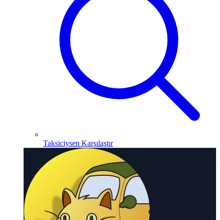
Taksiciysen Karşılaştır