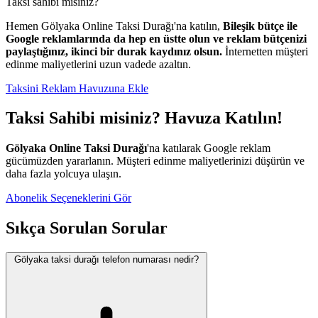
Taksi sahibi misiniz?
Hemen Gölyaka Online Taksi Durağı'na katılın,
Bileşik bütçe ile
Google reklamlarında da hep en üstte olun ve reklam bütçenizi
paylaştığınız, ikinci bir durak kaydınız olsun.
İnternetten müşteri
edinme maliyetlerini uzun vadede azaltın.
Taksini Reklam Havuzuna Ekle
Taksi Sahibi misiniz? Havuza Katılın!
Gölyaka Online Taksi Durağı
'na katılarak Google reklam
gücümüzden yararlanın. Müşteri edinme maliyetlerinizi düşürün ve
daha fazla yolcuya ulaşın.
Abonelik Seçeneklerini Gör
Sıkça Sorulan Sorular
Gölyaka taksi durağı telefon numarası nedir?