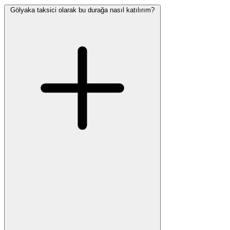
Gölyaka taksici olarak bu durağa nasıl katılırım?