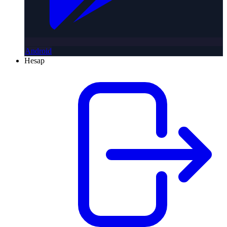
Android
Hesap