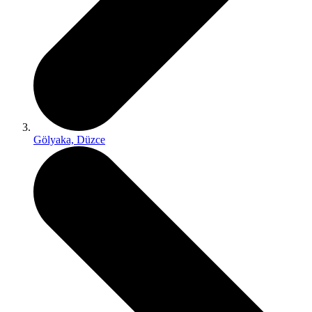
Gölyaka, Düzce