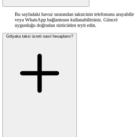
Bu sayfadaki havuz sırasından taksicinin telefonunu arayabilir
veya WhatsApp bağlantısını kullanabilirsiniz. Güncel
uygunluğu doğrudan sürücüden teyit edin.
Gölyaka taksi ücreti nasıl hesaplanır?