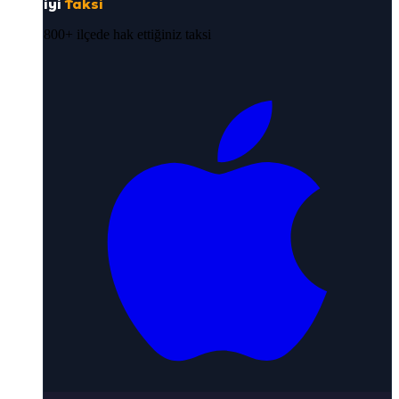
iyi
Taksi
800+ ilçede hak ettiğiniz taksi