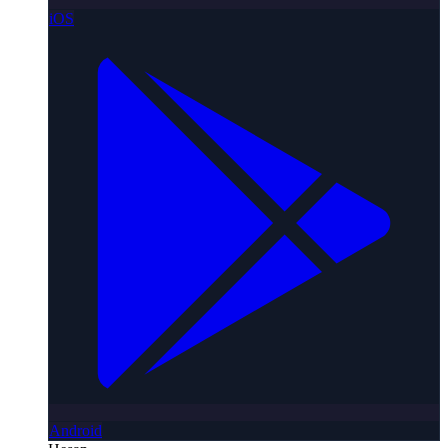
iOS
Android