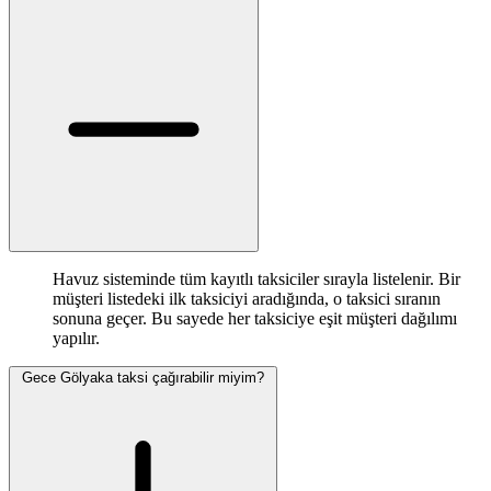
Havuz sisteminde tüm kayıtlı taksiciler sırayla listelenir. Bir
müşteri listedeki ilk taksiciyi aradığında, o taksici sıranın
sonuna geçer. Bu sayede her taksiciye eşit müşteri dağılımı
yapılır.
Gece Gölyaka taksi çağırabilir miyim?