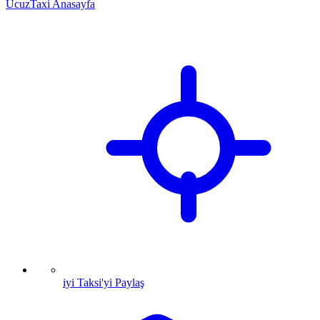
UcuzTaxi Anasayfa
iyi Taksi'yi Paylaş