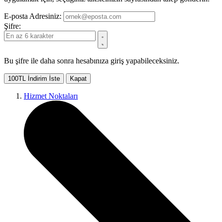
E-posta Adresiniz:
Şifre:
Bu şifre ile daha sonra hesabınıza giriş yapabileceksiniz.
100TL İndirim İste
Kapat
Hizmet Noktaları