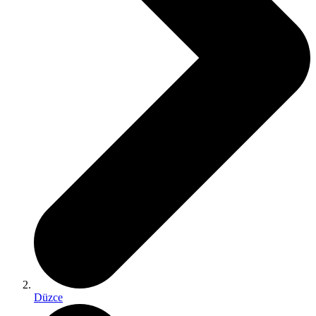
Düzce