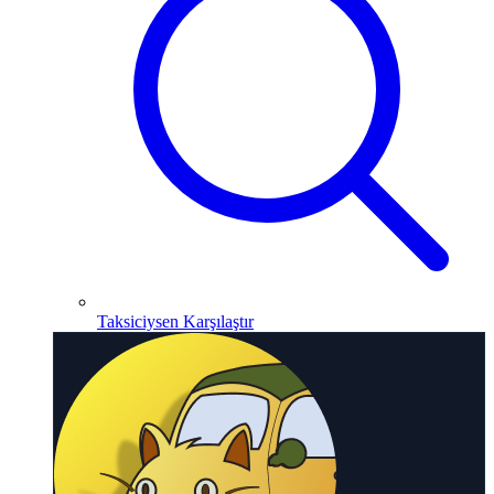
Taksiciysen Karşılaştır