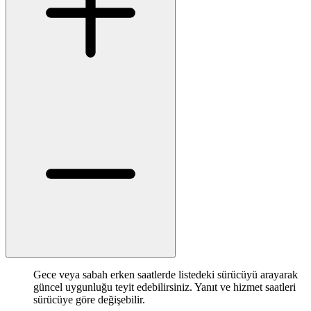
Gece veya sabah erken saatlerde listedeki sürücüyü arayarak
güncel uygunluğu teyit edebilirsiniz. Yanıt ve hizmet saatleri
sürücüye göre değişebilir.