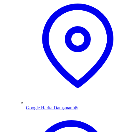
Google Harita Danışmanlığı