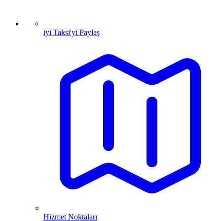
iyi Taksi'yi Paylaş
Hizmet Noktaları