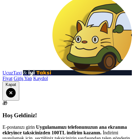
iyi
Taksi
UcuzTaxi
&
Fiyat
Giriş Yap
Kaydol
Kapat
🎁
Hoş Geldiniz!
E-postanızı girin
Uygulamamızı telefonunuzun ana ekranına
ekleyince taksicinizden 100TL indirim kazanın.
İndirimi
uygulamak için, seçtiğiniz taksicinizin sayfasından talep gönderin.