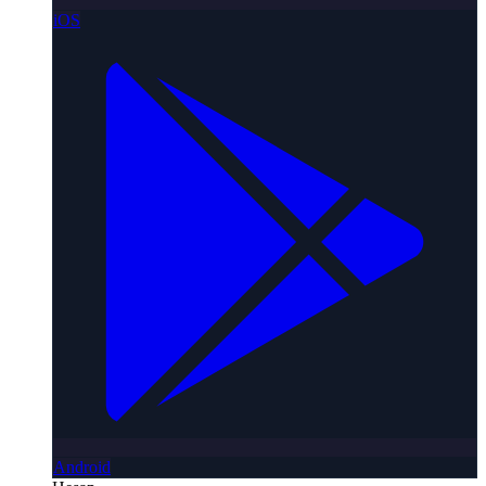
iOS
Android