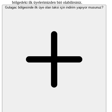
bölgedeki ilk üyelerimizden biri olabilirsiniz.
Gulagac bölgesinde ilk üye olan taksi için indirim yapıyor musunuz?