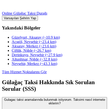
Online Gülağaç Taksi Durağı
Varsayılan Şehrim Yap
Yakındaki Bölgeler
Güzelyurt, Aksaray
(~10.9 km)
Acıgöl, Nevşehir
(~23.4 km)
Aksaray, Merkez
(~23.6 km)
Çiftlik, Niğde
(~26.7 km)
Derinkuyu, Nevşehir
(~27.9 km)
Altunhisar, Niğde
(~32.8 km)
Nevşehir, Merkez
(~43.3 km)
Tüm Hizmet Noktalarını Gör
Gülağaç Taksi Hakkında Sık Sorulan
Sorular (SSS)
Gulagac taksi aramalarında bulunmak istiyorum. Taksimi nasıl internete
eklerim?