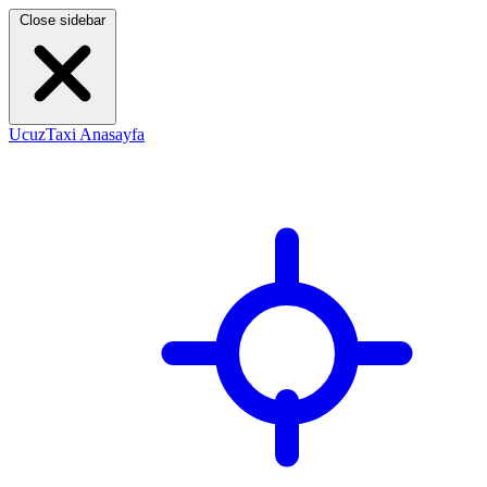
Close sidebar
UcuzTaxi Anasayfa