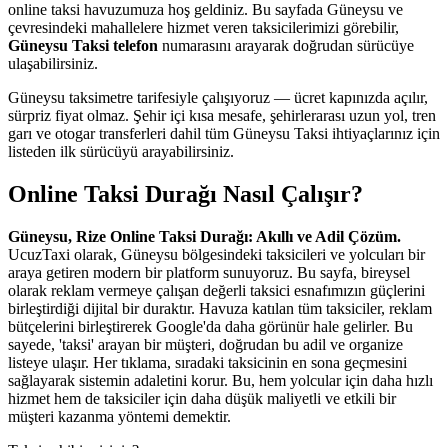
online taksi havuzumuza hoş geldiniz. Bu sayfada Güneysu ve
çevresindeki mahallelere hizmet veren taksicilerimizi görebilir,
Güneysu Taksi telefon
numarasını arayarak doğrudan sürücüye
ulaşabilirsiniz.
Güneysu taksimetre tarifesiyle çalışıyoruz — ücret kapınızda açılır,
sürpriz fiyat olmaz. Şehir içi kısa mesafe, şehirlerarası uzun yol, tren
garı ve otogar transferleri dahil tüm Güneysu Taksi ihtiyaçlarınız için
listeden ilk sürücüyü arayabilirsiniz.
Online Taksi Durağı Nasıl Çalışır?
Güneysu, Rize Online Taksi Durağı: Akıllı ve Adil Çözüm.
UcuzTaxi olarak, Güneysu bölgesindeki taksicileri ve yolcuları bir
araya getiren modern bir platform sunuyoruz. Bu sayfa, bireysel
olarak reklam vermeye çalışan değerli taksici esnafımızın güçlerini
birleştirdiği dijital bir duraktır. Havuza katılan tüm taksiciler, reklam
bütçelerini birleştirerek Google'da daha görünür hale gelirler. Bu
sayede, 'taksi' arayan bir müşteri, doğrudan bu adil ve organize
listeye ulaşır. Her tıklama, sıradaki taksicinin en sona geçmesini
sağlayarak sistemin adaletini korur. Bu, hem yolcular için daha hızlı
hizmet hem de taksiciler için daha düşük maliyetli ve etkili bir
müşteri kazanma yöntemi demektir.