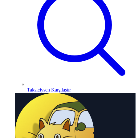
Taksiciysen Karşılaştır