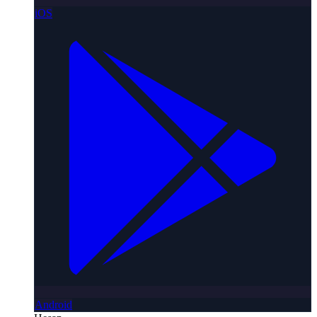
iOS
Android