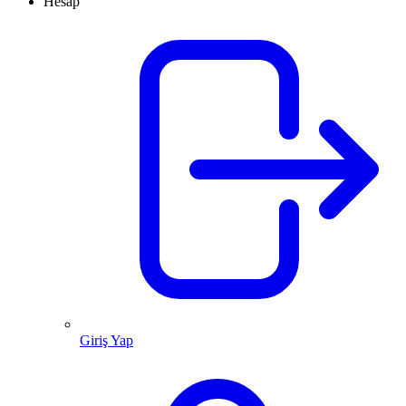
Hesap
Giriş Yap