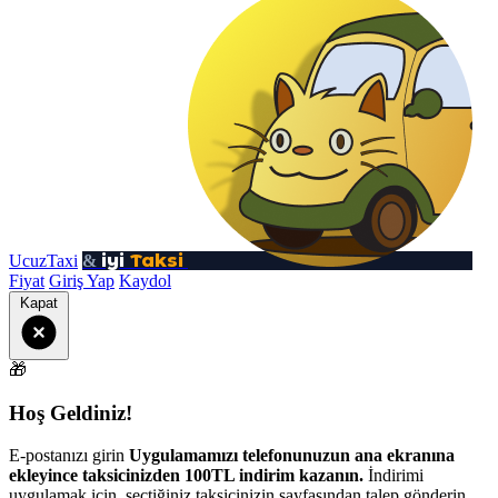
iyi
Taksi
UcuzTaxi
&
Fiyat
Giriş Yap
Kaydol
Kapat
🎁
Hoş Geldiniz!
E-postanızı girin
Uygulamamızı telefonunuzun ana ekranına
ekleyince taksicinizden 100TL indirim kazanın.
İndirimi
uygulamak için, seçtiğiniz taksicinizin sayfasından talep gönderin.