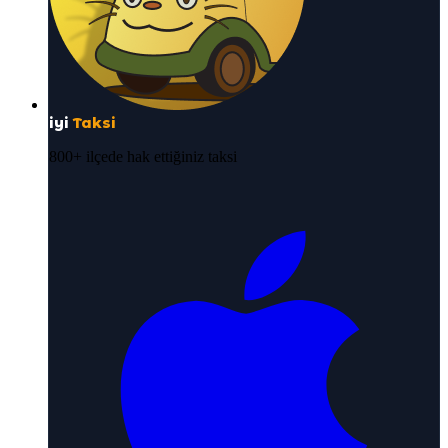
iyi
Taksi
800+ ilçede hak ettiğiniz taksi