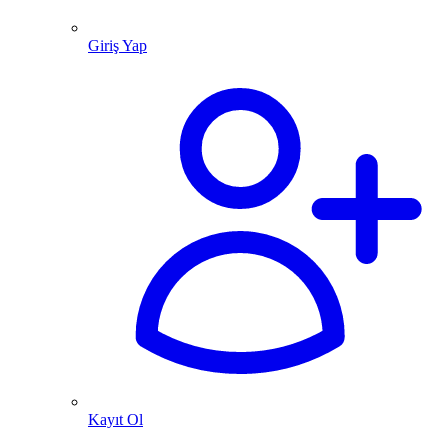
Giriş Yap
Kayıt Ol