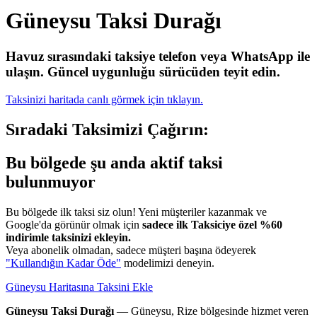
Güneysu Taksi Durağı
Havuz sırasındaki taksiye telefon veya WhatsApp ile
ulaşın.
Güncel uygunluğu sürücüden teyit edin.
Taksinizi haritada canlı görmek için tıklayın.
Sıradaki Taksimizi Çağırın:
Bu bölgede şu anda aktif taksi
bulunmuyor
Bu bölgede ilk taksi siz olun! Yeni müşteriler kazanmak ve
Google'da görünür olmak için
sadece ilk Taksiciye özel %60
indirimle taksinizi ekleyin.
Veya abonelik olmadan, sadece müşteri başına ödeyerek
"Kullandığın Kadar Öde"
modelimizi deneyin.
Güneysu Haritasına Taksini Ekle
Güneysu Taksi Durağı
— Güneysu, Rize bölgesinde hizmet veren