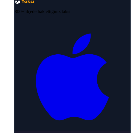
iyi
Taksi
800+ ilçede hak ettiğiniz taksi