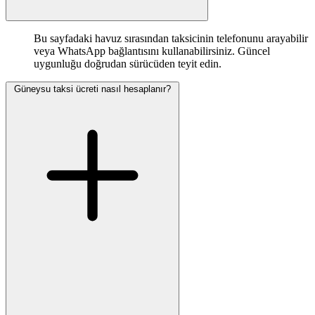
Bu sayfadaki havuz sırasından taksicinin telefonunu arayabilir
veya WhatsApp bağlantısını kullanabilirsiniz. Güncel
uygunluğu doğrudan sürücüden teyit edin.
Güneysu taksi ücreti nasıl hesaplanır?