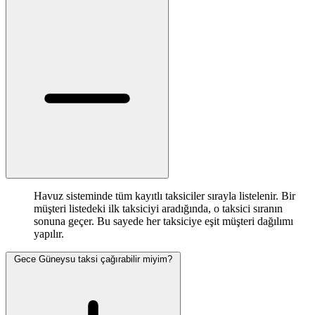
Havuz sisteminde tüm kayıtlı taksiciler sırayla listelenir. Bir
müşteri listedeki ilk taksiciyi aradığında, o taksici sıranın
sonuna geçer. Bu sayede her taksiciye eşit müşteri dağılımı
yapılır.
Gece Güneysu taksi çağırabilir miyim?