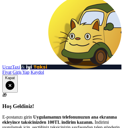
iyi
Taksi
UcuzTaxi
&
Fiyat
Giriş Yap
Kaydol
Kapat
🎁
Hoş Geldiniz!
E-postanızı girin
Uygulamamızı telefonunuzun ana ekranına
ekleyince taksicinizden 100TL indirim kazanın.
İndirimi
uygulamak için, seçtiğiniz taksicinizin sayfasından talep gönderin.