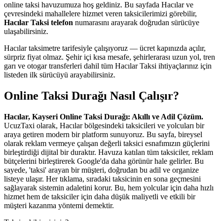
online taksi havuzumuza hoş geldiniz. Bu sayfada Hacılar ve
çevresindeki mahallelere hizmet veren taksicilerimizi görebilir,
Hacılar Taksi telefon
numarasını arayarak doğrudan sürücüye
ulaşabilirsiniz.
Hacılar taksimetre tarifesiyle çalışıyoruz — ücret kapınızda açılır,
sürpriz fiyat olmaz. Şehir içi kısa mesafe, şehirlerarası uzun yol, tren
garı ve otogar transferleri dahil tüm Hacılar Taksi ihtiyaçlarınız için
listeden ilk sürücüyü arayabilirsiniz.
Online Taksi Durağı Nasıl Çalışır?
Hacılar, Kayseri Online Taksi Durağı: Akıllı ve Adil Çözüm.
UcuzTaxi olarak, Hacılar bölgesindeki taksicileri ve yolcuları bir
araya getiren modern bir platform sunuyoruz. Bu sayfa, bireysel
olarak reklam vermeye çalışan değerli taksici esnafımızın güçlerini
birleştirdiği dijital bir duraktır. Havuza katılan tüm taksiciler, reklam
bütçelerini birleştirerek Google'da daha görünür hale gelirler. Bu
sayede, 'taksi' arayan bir müşteri, doğrudan bu adil ve organize
listeye ulaşır. Her tıklama, sıradaki taksicinin en sona geçmesini
sağlayarak sistemin adaletini korur. Bu, hem yolcular için daha hızlı
hizmet hem de taksiciler için daha düşük maliyetli ve etkili bir
müşteri kazanma yöntemi demektir.