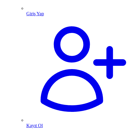
Giriş Yap
Kayıt Ol