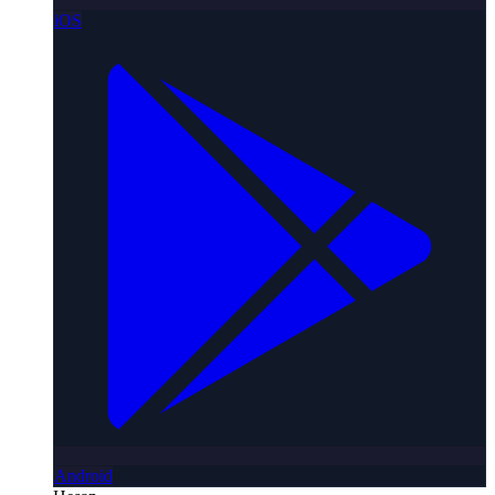
iOS
Android