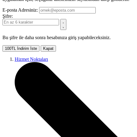
E-posta Adresiniz:
Şifre:
Bu şifre ile daha sonra hesabınıza giriş yapabileceksiniz.
100TL İndirim İste
Kapat
Hizmet Noktaları