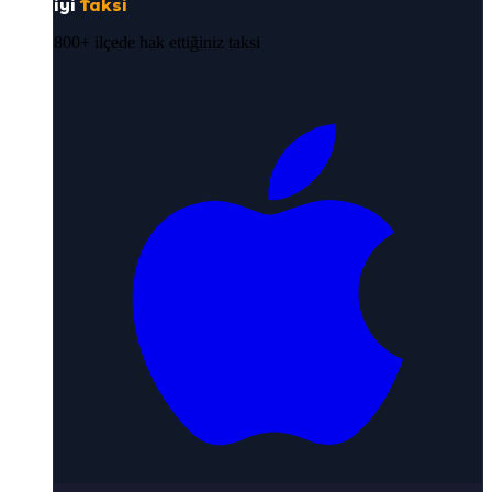
iyi
Taksi
800+ ilçede hak ettiğiniz taksi