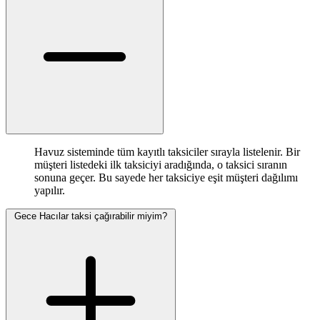
Havuz sisteminde tüm kayıtlı taksiciler sırayla listelenir. Bir
müşteri listedeki ilk taksiciyi aradığında, o taksici sıranın
sonuna geçer. Bu sayede her taksiciye eşit müşteri dağılımı
yapılır.
Gece Hacılar taksi çağırabilir miyim?