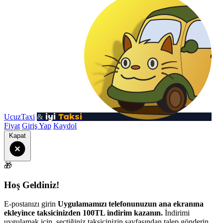
iyi
Taksi
UcuzTaxi
&
Fiyat
Giriş Yap
Kaydol
Kapat
🎁
Hoş Geldiniz!
E-postanızı girin
Uygulamamızı telefonunuzun ana ekranına
ekleyince taksicinizden 100TL indirim kazanın.
İndirimi
uygulamak için, seçtiğiniz taksicinizin sayfasından talep gönderin.