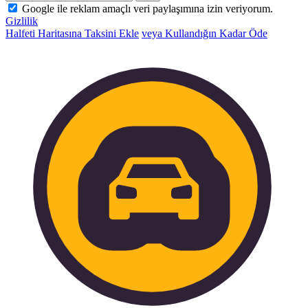
Google ile reklam amaçlı veri paylaşımına izin veriyorum.
Gizlilik
Halfeti Haritasına Taksini Ekle
veya Kullandığın Kadar Öde