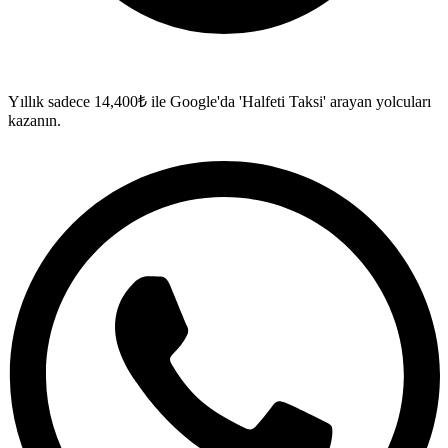
Yıllık sadece 14,400₺ ile Google'da 'Halfeti Taksi' arayan yolcuları
kazanın.