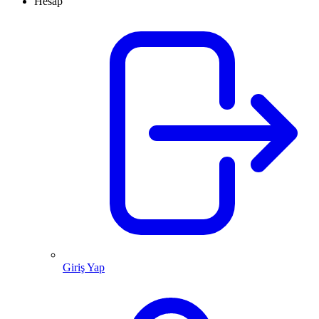
Hesap
Giriş Yap