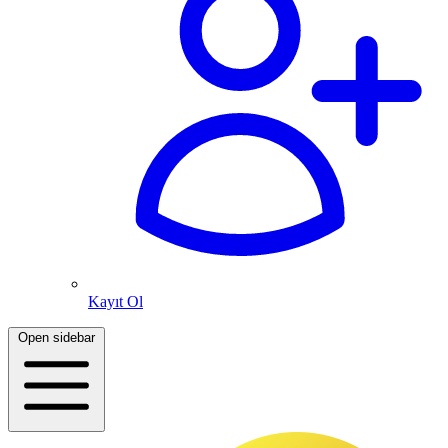
Kayıt Ol
Open sidebar