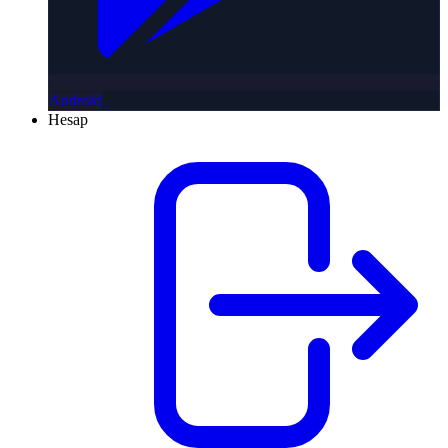
Android
Hesap