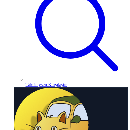
Taksiciysen Karşılaştır