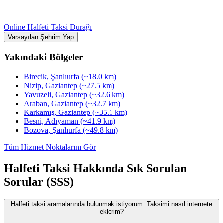
Online Halfeti Taksi Durağı
Varsayılan Şehrim Yap
Yakındaki Bölgeler
Birecik, Şanlıurfa
(~18.0 km)
Nizip, Gaziantep
(~27.5 km)
Yavuzeli, Gaziantep
(~32.6 km)
Araban, Gaziantep
(~32.7 km)
Karkamış, Gaziantep
(~35.1 km)
Besni, Adıyaman
(~41.9 km)
Bozova, Şanlıurfa
(~49.8 km)
Tüm Hizmet Noktalarını Gör
Halfeti Taksi Hakkında Sık Sorulan
Sorular (SSS)
Halfeti taksi aramalarında bulunmak istiyorum. Taksimi nasıl internete
eklerim?