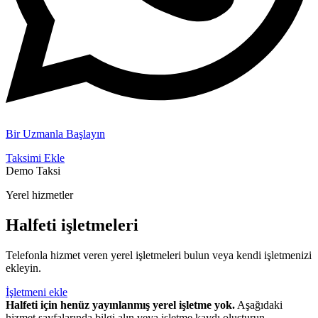
Bir Uzmanla Başlayın
Taksimi Ekle
Demo Taksi
Yerel hizmetler
Halfeti işletmeleri
Telefonla hizmet veren yerel işletmeleri bulun veya kendi işletmenizi
ekleyin.
İşletmeni ekle
Halfeti için henüz yayınlanmış yerel işletme yok.
Aşağıdaki
hizmet sayfalarında bilgi alın veya işletme kaydı oluşturun.