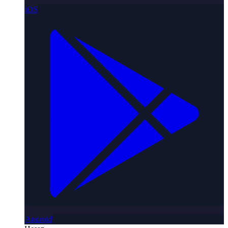
iOS
Android