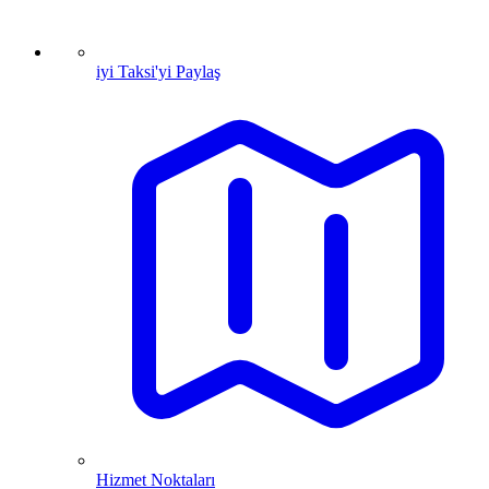
iyi Taksi'yi Paylaş
Hizmet Noktaları