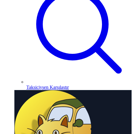
Taksiciysen Karşılaştır