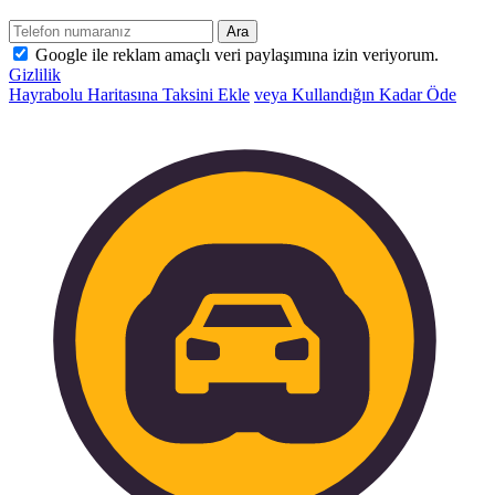
Ara
Google ile reklam amaçlı veri paylaşımına izin veriyorum.
Gizlilik
Hayrabolu Haritasına Taksini Ekle
veya Kullandığın Kadar Öde