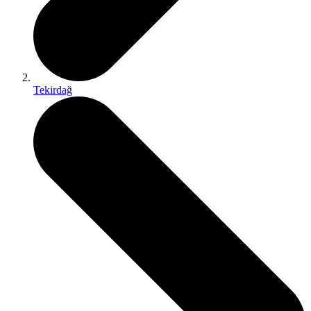
Tekirdağ