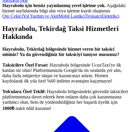
İşletmeni ekle
Hayrabolu için henüz yayınlanmış yerel işletme yok.
Aşağıdaki
hizmet sayfalarında bilgi alın veya işletme kaydı oluşturun.
Oto Çekici
Yol Yardım ve Akü
Mobil Lastikçi
Tesisatçı
Elektrikçi
Hayrabolu, Tekirdağ Taksi Hizmetleri
Hakkında
Hayrabolu, Tekirdağ bölgesinde hizmet veren bir taksici
misiniz? Ya da güvendiğiniz bir taksiciyi tanıyor musunuz?
Taksicilere Özel Fırsat:
Hayrabolu bölgesinde UcuzTaxi'ye ilk
katılan siz olun! Platformumuzla Google'da ön sıralarda yer alın,
daha fazla müşteriye ulaşın ve kazancınızı artırın. Hemen
kaydolarak ilk yıla özel %60 indirim avantajını kaçırmayın!
Yolculara Özel Teklif:
Hayrabolu bölgesindeki güvenilir taksicileri
platformumuza davet ederek hem onların daha çok kazanmasına
yardımcı olun, hem de yönlendirdiğiniz her başarılı üyelik için
1000₺
nakit ödül kazanın!