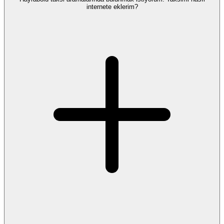
internete eklerim?