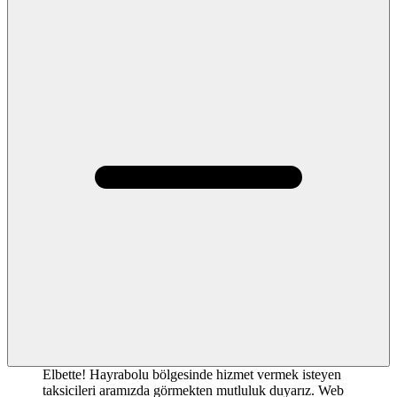
Elbette! Hayrabolu bölgesinde hizmet vermek isteyen
taksicileri aramızda görmekten mutluluk duyarız. Web