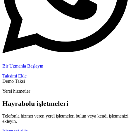
Bir Uzmanla Başlayın
Taksimi Ekle
Demo Taksi
Yerel hizmetler
Hayrabolu işletmeleri
Telefonla hizmet veren yerel işletmeleri bulun veya kendi işletmenizi
ekleyin.