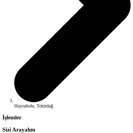
Hayrabolu, Tekirdağ
İşlemler
Sizi Arayalım