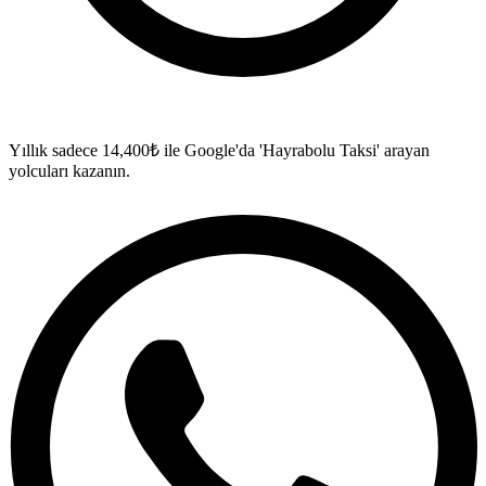
Yıllık sadece 14,400₺ ile Google'da 'Hayrabolu Taksi' arayan
yolcuları kazanın.