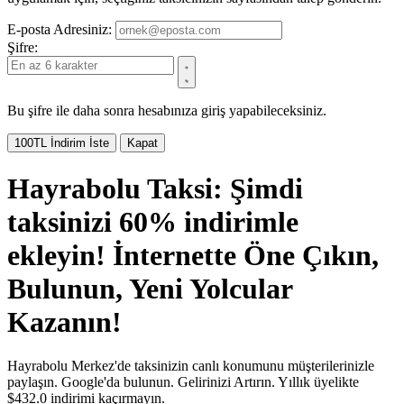
E-posta Adresiniz:
Şifre:
Bu şifre ile daha sonra hesabınıza giriş yapabileceksiniz.
100TL İndirim İste
Kapat
Hayrabolu Taksi: Şimdi
taksinizi
60% indirimle
ekleyin!
İnternette Öne Çıkın,
Bulunun, Yeni Yolcular
Kazanın!
Hayrabolu Merkez'de taksinizin canlı konumunu müşterilerinizle
paylaşın. Google'da bulunun. Gelirinizi Artırın.
Yıllık üyelikte
$432.0 indirimi kaçırmayın.