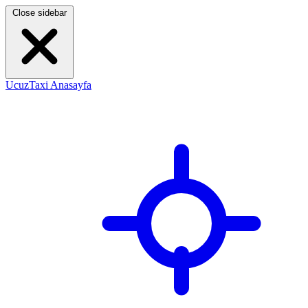
Close sidebar
UcuzTaxi Anasayfa