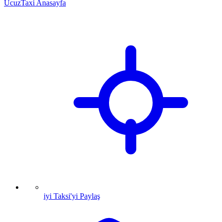
UcuzTaxi Anasayfa
iyi Taksi'yi Paylaş