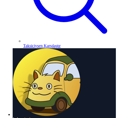
Taksiciysen Karşılaştır