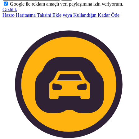
Google ile reklam amaçlı veri paylaşımına izin veriyorum.
Gizlilik
Hazro Haritasına Taksini Ekle
veya Kullandığın Kadar Öde