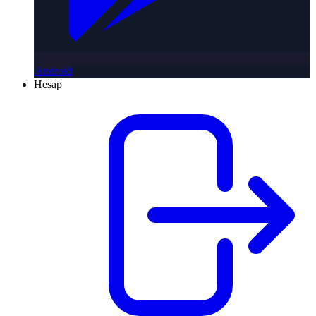
Android
Hesap