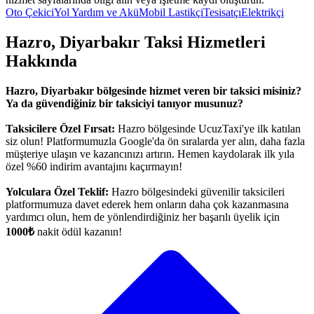
Oto Çekici
Yol Yardım ve Akü
Mobil Lastikçi
Tesisatçı
Elektrikçi
Hazro, Diyarbakır Taksi Hizmetleri
Hakkında
Hazro, Diyarbakır bölgesinde hizmet veren bir taksici misiniz?
Ya da güvendiğiniz bir taksiciyi tanıyor musunuz?
Taksicilere Özel Fırsat:
Hazro bölgesinde UcuzTaxi'ye ilk katılan
siz olun! Platformumuzla Google'da ön sıralarda yer alın, daha fazla
müşteriye ulaşın ve kazancınızı artırın. Hemen kaydolarak ilk yıla
özel %60 indirim avantajını kaçırmayın!
Yolculara Özel Teklif:
Hazro bölgesindeki güvenilir taksicileri
platformumuza davet ederek hem onların daha çok kazanmasına
yardımcı olun, hem de yönlendirdiğiniz her başarılı üyelik için
1000₺
nakit ödül kazanın!