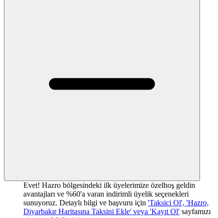
Evet! Hazro bölgesindeki ilk üyelerimize özelhoş geldin
avantajları ve %60'a varan indirimli üyelik seçenekleri
sunuyoruz. Detaylı bilgi ve başvuru için
'Taksici Ol', 'Hazro,
Diyarbakır Haritasına Taksini Ekle' veya 'Kayıt Ol'
sayfamızı