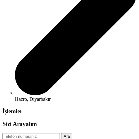
Hazro, Diyarbakır
İşlemler
Sizi Arayalım
Ara