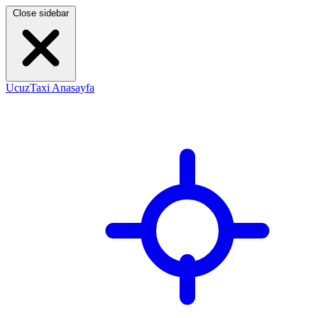
Close sidebar
UcuzTaxi Anasayfa