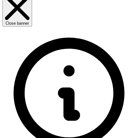
Close banner