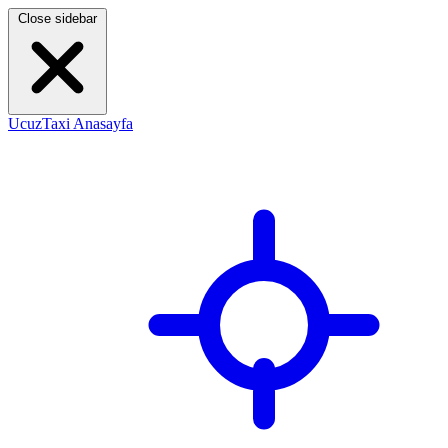
Close sidebar
UcuzTaxi Anasayfa