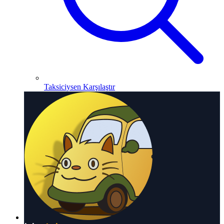
Taksiciysen Karşılaştır