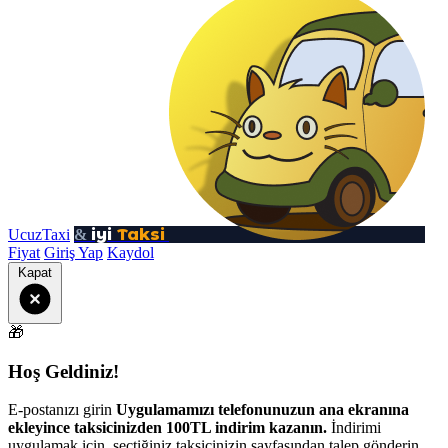
iyi
Taksi
UcuzTaxi
&
Fiyat
Giriş Yap
Kaydol
Kapat
🎁
Hoş Geldiniz!
E-postanızı girin
Uygulamamızı telefonunuzun ana ekranına
ekleyince taksicinizden 100TL indirim kazanın.
İndirimi
uygulamak için, seçtiğiniz taksicinizin sayfasından talep gönderin.