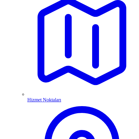
Hizmet Noktaları