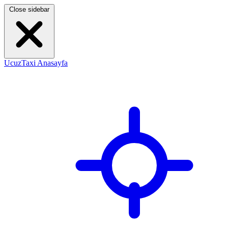
Close sidebar
UcuzTaxi Anasayfa