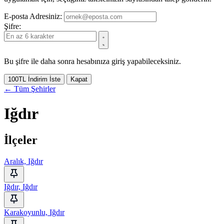
E-posta Adresiniz:
Şifre:
Bu şifre ile daha sonra hesabınıza giriş yapabileceksiniz.
100TL İndirim İste
Kapat
← Tüm Şehirler
Iğdır
İlçeler
Aralık, Iğdır
Iğdır, Iğdır
Karakoyunlu, Iğdır