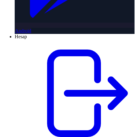
Android
Hesap