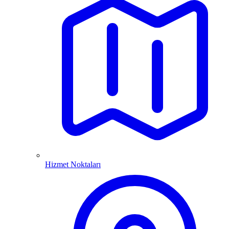
Hizmet Noktaları