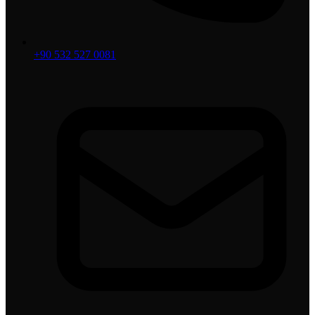
+90 532 527 0081