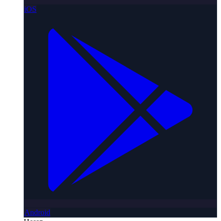
iOS
Android