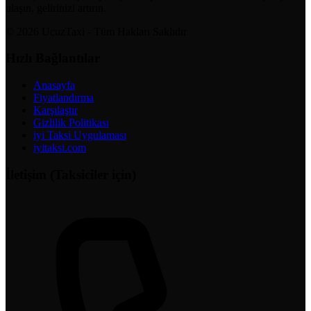
ulaşın, gelirinizi artırın.
© 2026 UcuzTaxi - Tüm Hakları Saklıdır
Hızlı Bağlantılar
Anasayfa
Fiyatlandırma
Karşılaştır
Gizlilik Politikası
iyi Taksi Uygulaması
iyitaksi.com
İletişim (Taksiciler için)