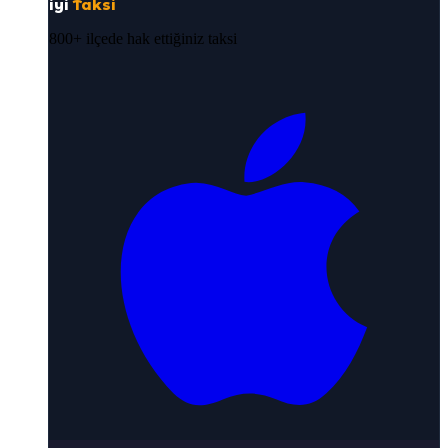
iyi
Taksi
800+ ilçede hak ettiğiniz taksi