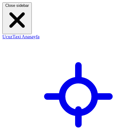
Close sidebar
UcuzTaxi Anasayfa