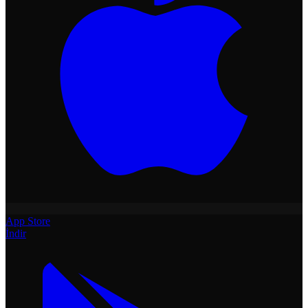
App Store
İndir