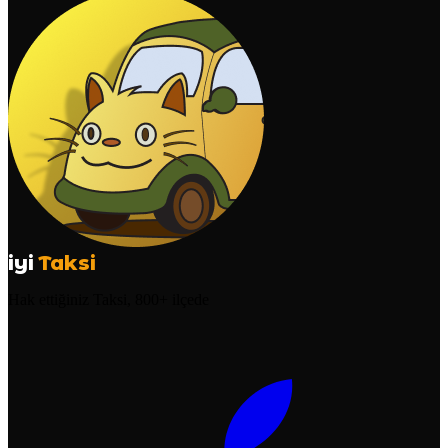
iyi
Taksi
Hak ettiğiniz Taksi, 800+ ilçede