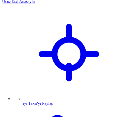
UcuzTaxi Anasayfa
iyi Taksi'yi Paylaş