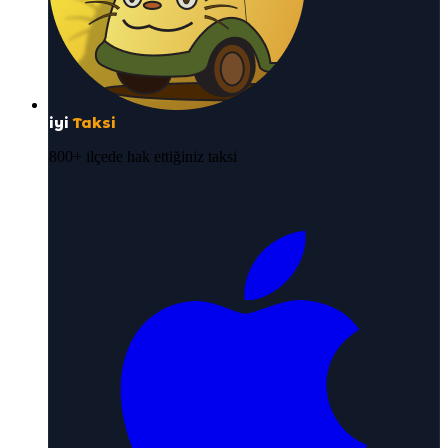
iyi
Taksi
800+ ilçede hak ettiğiniz taksi