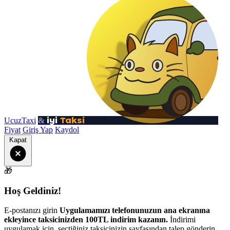
iyi
Taksi
UcuzTaxi
&
Fiyat
Giriş Yap
Kaydol
Kapat
🎁
Hoş Geldiniz!
E-postanızı girin
Uygulamamızı telefonunuzun ana ekranına
ekleyince taksicinizden 100TL indirim kazanın.
İndirimi
uygulamak için, seçtiğiniz taksicinizin sayfasından talep gönderin.