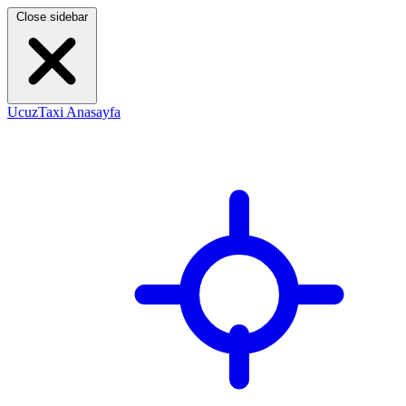
Close sidebar
UcuzTaxi Anasayfa