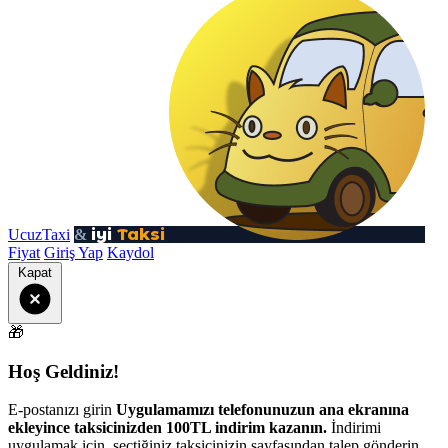
iyi
Taksi
UcuzTaxi
&
Fiyat
Giriş Yap
Kaydol
Kapat
🎁
Hoş Geldiniz!
E-postanızı girin
Uygulamamızı telefonunuzun ana ekranına
ekleyince taksicinizden 100TL indirim kazanın.
İndirimi
uygulamak için, seçtiğiniz taksicinizin sayfasından talep gönderin.