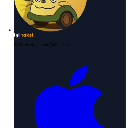
iyi
Taksi
800+ ilçede hak ettiğiniz taksi