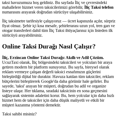
taksi havuzumuza hoş geldiniz. Bu sayfada İliç ve çevresindeki
mahallelere hizmet veren taksicilerimizi görebilir,
İliç Taksi telefon
numarasını arayarak doğrudan sürücüye ulaşabilirsiniz.
İliç taksimetre tarifesiyle çalışıyoruz — ücret kapınızda açılır, sürpriz
fiyat olmaz. Şehir içi kısa mesafe, şehirlerarası uzun yol, tren garı ve
otogar transferleri dahil tüm İliç Taksi ihtiyaçlarınız için listeden ilk
sürücüyü arayabilirsiniz.
Online Taksi Durağı Nasıl Çalışır?
İliç, Erzincan Online Taksi Durağı: Akıllı ve Adil Çözüm.
UcuzTaxi olarak, İliç bölgesindeki taksicileri ve yolcuları bir araya
getiren modern bir platform sunuyoruz. Bu sayfa, bireysel olarak
reklam vermeye çalışan değerli taksici esnafımızın güçlerini
birleştirdiği dijital bir duraktır. Havuza katılan tüm taksiciler, reklam
bütçelerini birleştirerek Google'da daha görünür hale gelirler. Bu
sayede, 'taksi' arayan bir müşteri, doğrudan bu adil ve organize
listeye ulaşır. Her tıklama, sıradaki taksicinin en sona geçmesini
sağlayarak sistemin adaletini korur. Bu, hem yolcular için daha hızlı
hizmet hem de taksiciler için daha düşük maliyetli ve etkili bir
müşteri kazanma yöntemi demektir.
Taksi sahibi misiniz?