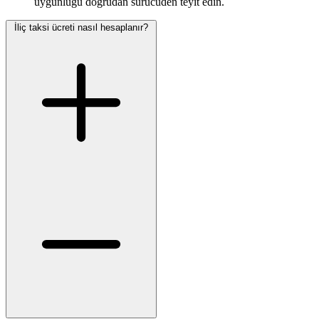
uygunluğu doğrudan sürücüden teyit edin.
İliç taksi ücreti nasıl hesaplanır?