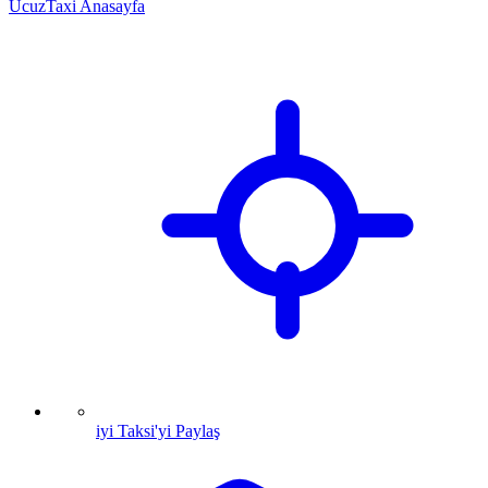
UcuzTaxi Anasayfa
iyi Taksi'yi Paylaş