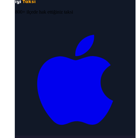
iyi
Taksi
800+ ilçede hak ettiğiniz taksi