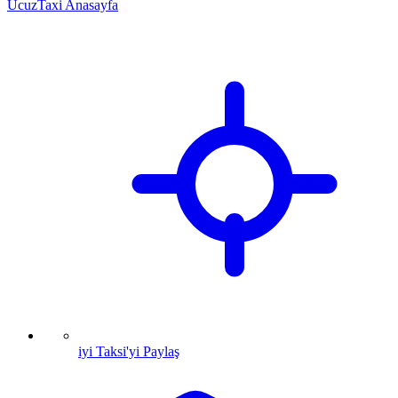
UcuzTaxi Anasayfa
iyi Taksi'yi Paylaş