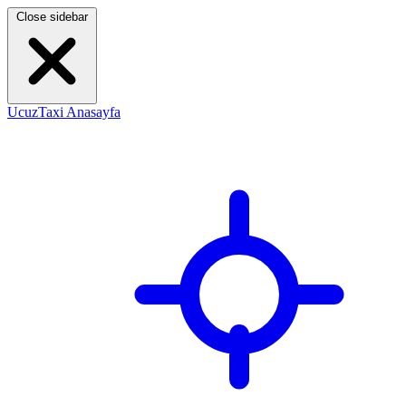
Close sidebar
UcuzTaxi Anasayfa