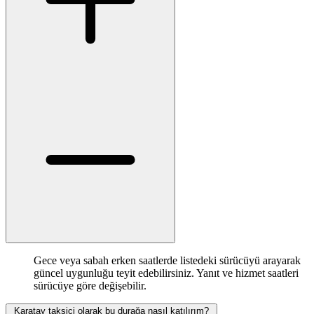
Gece veya sabah erken saatlerde listedeki sürücüyü arayarak
güncel uygunluğu teyit edebilirsiniz. Yanıt ve hizmet saatleri
sürücüye göre değişebilir.
Karatay taksici olarak bu durağa nasıl katılırım?