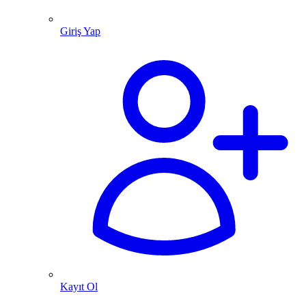
Giriş Yap
Kayıt Ol