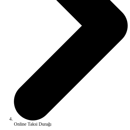
Online Taksi Durağı