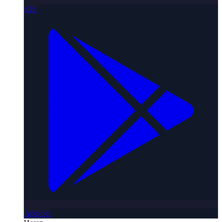
iOS
Android