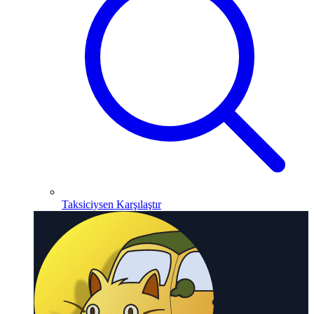
Taksiciysen Karşılaştır