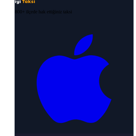
iyi
Taksi
800+ ilçede hak ettiğiniz taksi