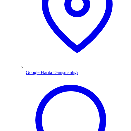
Google Harita Danışmanlığı