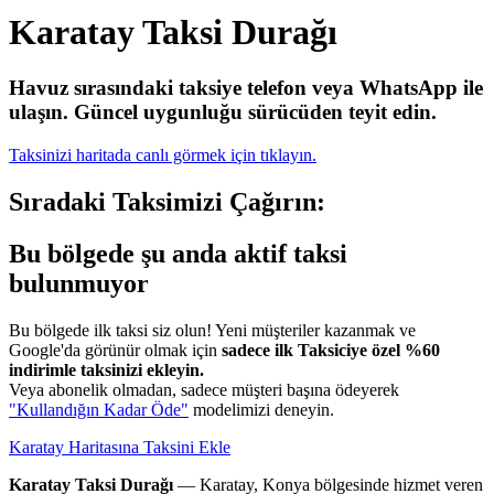
Karatay Taksi Durağı
Havuz sırasındaki taksiye telefon veya WhatsApp ile
ulaşın.
Güncel uygunluğu sürücüden teyit edin.
Taksinizi haritada canlı görmek için tıklayın.
Sıradaki Taksimizi Çağırın:
Bu bölgede şu anda aktif taksi
bulunmuyor
Bu bölgede ilk taksi siz olun! Yeni müşteriler kazanmak ve
Google'da görünür olmak için
sadece ilk Taksiciye özel %60
indirimle taksinizi ekleyin.
Veya abonelik olmadan, sadece müşteri başına ödeyerek
"Kullandığın Kadar Öde"
modelimizi deneyin.
Karatay Haritasına Taksini Ekle
Karatay Taksi Durağı
— Karatay, Konya bölgesinde hizmet veren