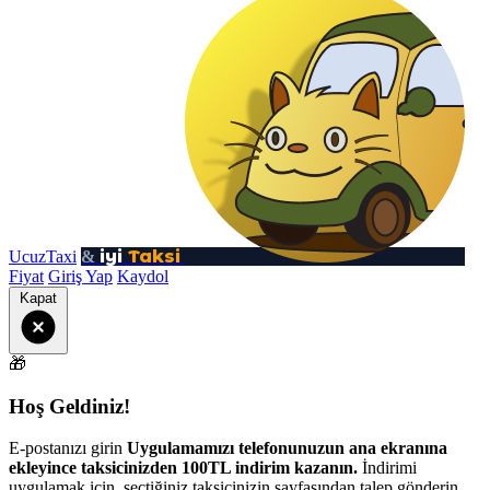
iyi
Taksi
UcuzTaxi
&
Fiyat
Giriş Yap
Kaydol
Kapat
🎁
Hoş Geldiniz!
E-postanızı girin
Uygulamamızı telefonunuzun ana ekranına
ekleyince taksicinizden 100TL indirim kazanın.
İndirimi
uygulamak için, seçtiğiniz taksicinizin sayfasından talep gönderin.