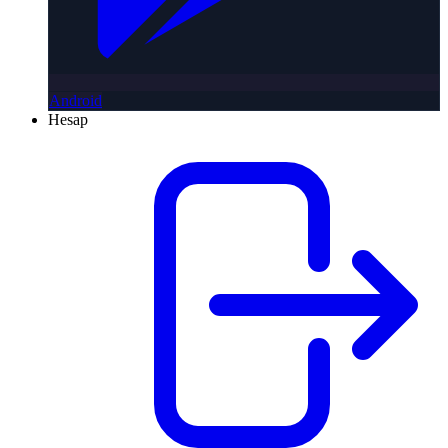
Android
Hesap