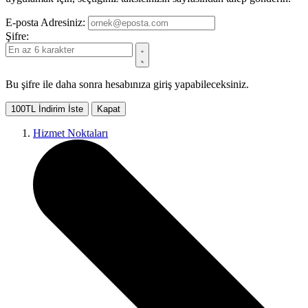
E-posta Adresiniz:
Şifre:
Bu şifre ile daha sonra hesabınıza giriş yapabileceksiniz.
100TL İndirim İste
Kapat
Hizmet Noktaları