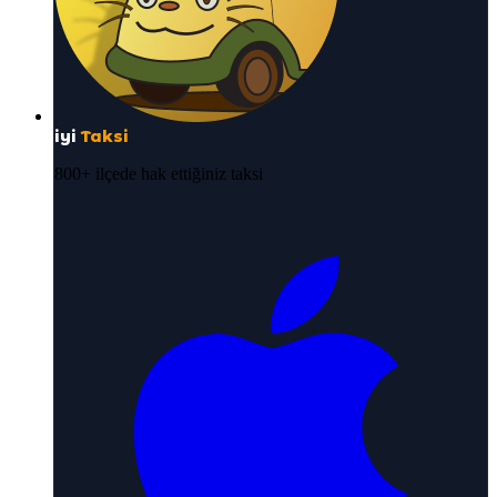
iyi
Taksi
800+ ilçede hak ettiğiniz taksi