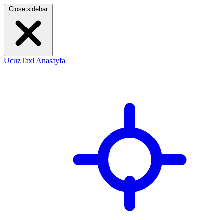
Close sidebar
UcuzTaxi Anasayfa