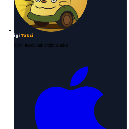
iyi
Taksi
800+ ilçede hak ettiğiniz taksi