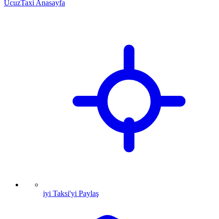
UcuzTaxi Anasayfa
iyi Taksi'yi Paylaş