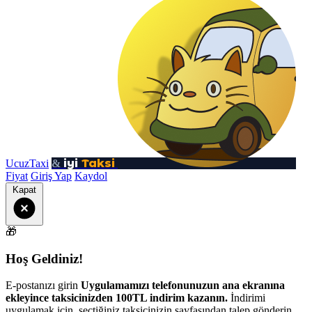
iyi
Taksi
UcuzTaxi
&
Fiyat
Giriş Yap
Kaydol
Kapat
🎁
Hoş Geldiniz!
E-postanızı girin
Uygulamamızı telefonunuzun ana ekranına
ekleyince taksicinizden 100TL indirim kazanın.
İndirimi
uygulamak için, seçtiğiniz taksicinizin sayfasından talep gönderin.