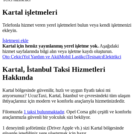
Kartal işletmeleri
Telefonla hizmet veren yerel işletmeleri bulun veya kendi işletmenizi
ekleyin.
İşletmeni ekle
Kartal için henüz yayınlanmış yerel işletme yok.
Aşağıdaki
hizmet sayfalarında bilgi alın veya işletme kaydı oluşturun.
Oto Çekici
Yol Yardım ve Akü
Mobil Lastikçi
Tesisatçı
Elektrikçi
Kartal, İstanbul Taksi Hizmetleri
Hakkında
Kartal bölgesinde güvenilir, hızlı ve uygun fiyatlı taksi mi
arıyorsunuz? UcuzTaxi, Kartal, İstanbul ve çevresindeki tüm ulaşım
ihtiyaçlarınız için modern ve konforlu araçlarıyla hizmetinizdedir.
Filomuzda
1 taksi bulunmaktadır
. Opel Corsa gibi çeşitli ve konforlu
araçlarımızla güvenli bir yolculuk sizi bekliyor.
1 deneyimli şoförümüz (Driver Apple vb.) sizi Kartal bölgesinde
güvenle istediğiniz yere ulaştırmak için hazır.