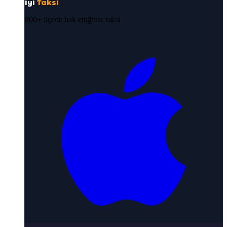
iyi
Taksi
800+ ilçede hak ettiğiniz taksi